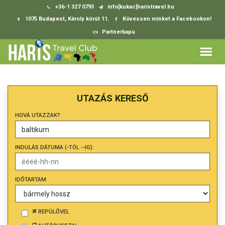
+36-1 327 0793
info[kukac]haristravel.hu
1075 Budapest, Károly körút 11.
Kövessen minket a Facebookon!
Partnerkapu
UTAZÁS KERESŐ
HOVÁ UTAZZAK?
INDULÁS DÁTUMA (-TÓL --IG):
IDŐTARTAM
REPÜLŐVEL