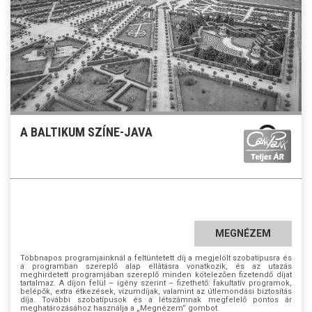
A BALTIKUM SZÍNE-JAVA
MEGNÉZEM
Többnapos programjainknál a feltüntetett díj a megjelölt szobatípusra és
a programban szereplő alap ellátásra vonatkozik, és az utazás
meghirdetett programjában szereplő minden kötelezően fizetendő díjat
tartalmaz. A díjon felül – igény szerint – fizethető: fakultatív programok,
belépők, extra étkezések, vízumdíjak, valamint az útlemondási biztosítás
díja. További szobatípusok és a létszámnak megfelelő pontos ár
meghatározásához használja a „Megnézem” gombot.