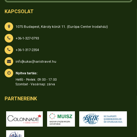
KAPCSOLAT
1075 Budapest, Károly körút 11. (Európa Center Irodaház)
+36-1-327-0793
+36-1-317-2354
info[kukac]haristravel.hu
Nyitva tartás:
Hétfő - Péntek: 09:00 - 17:00
Szombat - Vasárnap: zárva
PARTNEREINK