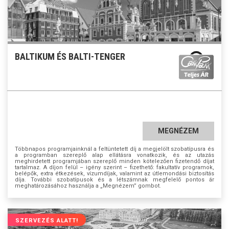
BALTIKUM ÉS BALTI-TENGER
MEGNÉZEM
Többnapos programjainknál a feltüntetett díj a megjelölt szobatípusra és
a programban szereplő alap ellátásra vonatkozik, és az utazás
meghirdetett programjában szereplő minden kötelezően fizetendő díjat
tartalmaz. A díjon felül – igény szerint – fizethető: fakultatív programok,
belépők, extra étkezések, vízumdíjak, valamint az útlemondási biztosítás
díja. További szobatípusok és a létszámnak megfelelő pontos ár
meghatározásához használja a „Megnézem” gombot.
SZERVEZÉS ALATT!