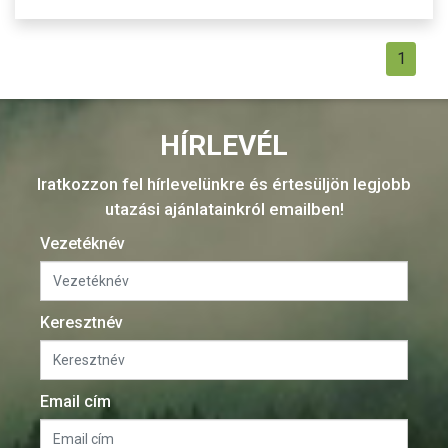
1
HÍRLEVÉL
Iratkozzon fel hírlevelünkre és értesüljön legjobb
utazási ajánlatainkról emailben!
Vezetéknév
Keresztnév
Email cím