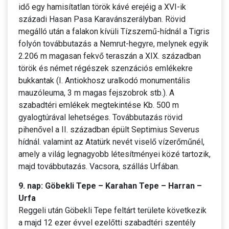
idő egy hamisítatlan török kávé erejéig a XVI-ik
századi Hasan Pasa Karavánszerályban. Rövid
megálló után a falakon kívüli Tízszemű-hídnál a Tigris
folyón továbbutazás a Nemrut-hegyre, melynek egyik
2.206 m magasan fekvő teraszán a XIX. században
török és német régészek szenzációs emlékekre
bukkantak (I. Antiokhosz uralkodó monumentális
mauzóleuma, 3 m magas fejszobrok stb.). A
szabadtéri emlékek megtekintése Kb. 500 m
gyalogtúrával lehetséges. Továbbutazás rövid
pihenővel a II. században épült Septimius Severus
hídnál. valamint az Atatürk nevét viselő vízerőműnél,
amely a világ legnagyobb létesítményei közé tartozik,
majd továbbutazás. Vacsora, szállás Urfában.
9. nap: Göbekli Tepe – Karahan Tepe – Harran –
Urfa
Reggeli után Göbekli Tepe feltárt területe következik
a majd 12 ezer évvel ezelőtti szabadtéri szentély