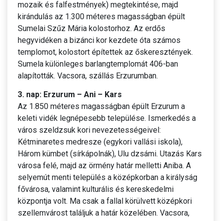
mozaik és falfestmények) megtekintése, majd
kirándulás az 1.300 méteres magasságban épült
Sumelai Szűz Mária kolostorhoz. Az erdős
hegyvidéken a bizánci kor kezdete óta számos
templomot, kolostort építettek az őskeresztények.
Sumela különleges barlangtemplomát 406-ban
alapították. Vacsora, szállás Erzurumban.
3. nap: Erzurum – Ani – Kars
Az 1.850 méteres magasságban épült Erzurum a
keleti vidék legnépesebb települése. Ismerkedés a
város szeldzsuk kori nevezetességeivel:
Kétminaretes medresze (egykori vallási iskola),
Három kümbet (sírkápolnák), Ulu dzsámi. Utazás Kars
városa felé, majd az örmény határ melletti Aniba. A
selyemút menti település a középkorban a királyság
fővárosa, valamint kulturális és kereskedelmi
központja volt. Ma csak a fallal körülvett középkori
szellemvárost találjuk a határ közelében. Vacsora,