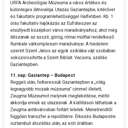
URFA Archeológiai Múzeuma a város értékes és
különleges látnivalója. Utazás Gaziantepbe, kitérővel
és fakultatív programlehetőséggel Halfetiben. Kb. 1
órás fakultatív hajókázás az Eufráteszen az
elsüllyedt középkori város maradványaihoz, ahol még
látszanak az asszír, görög, római múlttal rendelkező
Rumkale várkomplexum maradványai. A hiedelem
szerint Szent János az egyik sziklába vájt szobában
sokszorosította a Szent Bibliát. Vacsora, szállás
Gaziantepben.
11. nap: Gaziantep – Budapest
Reggeli után, felkeressük Gaziantepben a „világ
legnagyobb mozaik múzeuma” címmel illetett,
Zeugma Múzeumot melynek megtekintése, méltó
akkordja ennek az utazásnak. A kiállításon láthatóak a
Zeugma antikvárosban feltárt leletek. Menetrendtől
függően transzfer a repülőtérre. Érkezés Budapestre
isztambuli átszállás után, az esti órákban.