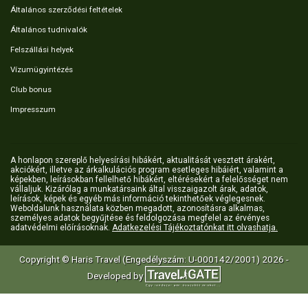
Általános szerződési feltételek
Általános tudnivalók
Felszállási helyek
Vízumügyintézés
Club bonus
Impresszum
A honlapon szereplő helyesírási hibákért, aktualitását vesztett árakért,
akciókért, illetve az árkalkulációs program esetleges hibáiért, valamint a
képekben, leírásokban fellelhető hibákért, eltérésekért a felelősséget nem
vállaljuk. Kizárólag a munkatársaink által visszaigazolt árak, adatok,
leírások, képek és egyéb más információ tekinthetőek véglegesnek.
Weboldalunk használata közben megadott, azonosításra alkalmas,
személyes adatok begyűjtése és feldolgozása megfelel az érvényes
adatvédelmi előírásoknak.
Adatkezelési Tájékoztatónkat itt olvashatja.
Copyright © Haris Travel (Engedélyszám: U-000142/2001) 2026 -
Developed by