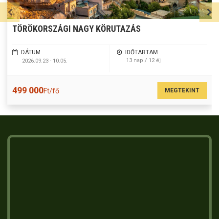
TÖRÖKORSZÁGI NAGY KÖRUTAZÁS
DÁTUM
IDŐTARTAM
13 nap / 12 éj
2026.09.23 - 10.05.
499 000
MEGTEKINT
Ft/fő