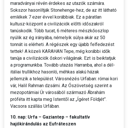
maradványai révén érdekes az utazók számára.
Sokszor hasonlítják Stonehenge-hez, de az itt látható
emlékek 7 ezer évvel korábbiak. Ez a páratlan
kultusz-központ a civilizációk előtti időszakról
tanúskodik. Több tucat, 6 méteres mészkőoszlop
nyúlik az ég irányába, némelyik súlya akár az 50
tonnát is elérheti. A régészek egy újabb felfedezést
tettek! A közeli KARAHAN Tepe, még korábbi idők
tanúja a civilizációk őskori világának. Ezt is beiktatjuk
a programunkba. Tovább utazás Harranba, ahol a dél-
itáliai trullikhoz hasonló, méhkas alakú házak
jellemzik a települést. Városnézés Urfaban: római kori
vár, Halil Rahman dzsámi. Az Ószövetség szerint a
mezopotámiai Úr városából származó Ábrahám
próféta itt kapta meg Istentől az „Ígéret Földjét”.
Vacsora szállás Urfában.
10. nap: Urfa – Gaziantep – fakultatív
hajókirándulás az Eufráteszen