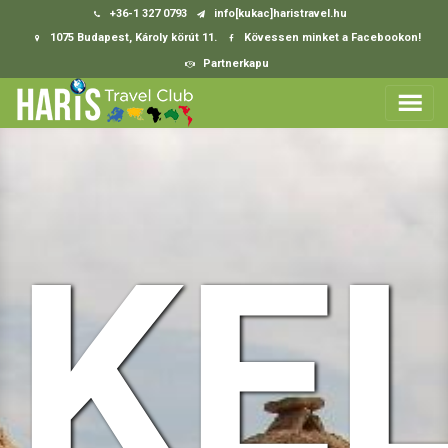
+36-1 327 0793
info[kukac]haristravel.hu
1075 Budapest, Károly körút 11.
Kövessen minket a Facebookon!
Partnerkapu
KEL