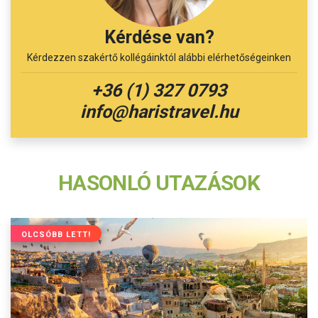
Kérdése van?
Kérdezzen szakértő kollégáinktól alábbi elérhetőségeinken
+36 (1) 327 0793
info@haristravel.hu
HASONLÓ UTAZÁSOK
OLCSÓBB LETT!