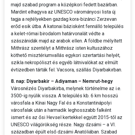
majd szabad program a középkori fedett bazárban.
Mardint elhagyva az UNESCO várományosi lista új
tagja a rejtélyekben gazdag kora-bizánci Zerzevan
erőd esik útba. A katonai bázisként fennálló település
a kelet-római birodalom határvonalát védte a
szászánidák majd az arabok ellen. A földbe mélyített
Mithrász szentélyt a Mithrász isten kultuszához
köthető misztériumvallás egykori szertartási helyét,
szikla nekropóliszt és egyéb látnivalókat az elmúlt
évtizedben tárták fel. Vacsora, szállás Diyarbakırban.
8. nap: Diyarbakir – Adiyaman – Nemrut-hegy
Városnézés Diyarbakirba, melynek történelme az i.e.
3500-ig nyúlik vissza. A település kb. 6 km hosszú
városfala a Kínai Nagy Fal és a Konstantinápolyi
városfalak után a harmadik leghosszabb falként
ismert és az ősi Hevsel kertekkel együtt 2015-től az
UNESCO világörökség része. Nagy dzsámi – a VI.
században épült első dzsámi Anatóliában. Szabad