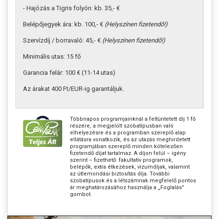
- Hajózás a Tigris folyón: kb. 35,- €
Belépőjegyek ára: kb. 100,- €
(Helyszínen fizetendő!)
Szervízdíj / borravaló: 45,- €
(Helyszínen fizetendő!)
Minimális utas: 15 fő
Garancia felár: 100 € (11-14 utas)
Az árakat 400 Ft/EUR-ig garantáljuk.
Többnapos programjainknál a feltüntetett díj 1 fő
részére, a megjelölt szobatípusban való
elhelyezésre és a programban szereplő alap
ellátásra vonatkozik, és az utazás meghirdetett
programjában szereplő minden kötelezően
fizetendő díjat tartalmaz. A díjon felül – igény
szerint – fizethető: fakultatív programok,
belépők, extra étkezések, vízumdíjak, valamint
az útlemondási biztosítás díja. További
szobatípusok és a létszámnak megfelelő pontos
ár meghatározásához használja a „Foglalás”
gombot.