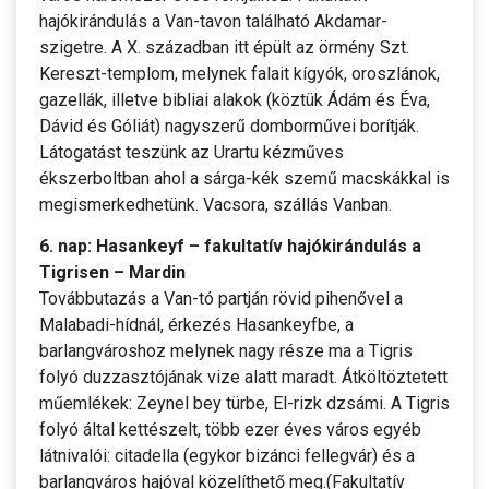
hajókirándulás a Van-tavon található Akdamar-
szigetre. A X. században itt épült az örmény Szt.
Kereszt-templom, melynek falait kígyók, oroszlánok,
gazellák, illetve bibliai alakok (köztük Ádám és Éva,
Dávid és Góliát) nagyszerű domborművei borítják.
Látogatást teszünk az Urartu kézműves
ékszerboltban ahol a sárga-kék szemű macskákkal is
megismerkedhetünk. Vacsora, szállás Vanban.
6. nap: Hasankeyf – fakultatív hajókirándulás a
Tigrisen – Mardin
Továbbutazás a Van-tó partján rövid pihenővel a
Malabadi-hídnál, érkezés Hasankeyfbe, a
barlangvároshoz melynek nagy része ma a Tigris
folyó duzzasztójának vize alatt maradt. Átköltöztetett
műemlékek: Zeynel bey türbe, El-rizk dzsámi. A Tigris
folyó által kettészelt, több ezer éves város egyéb
látnivalói: citadella (egykor bizánci fellegvár) és a
barlangváros hajóval közelíthető meg.(Fakultatív