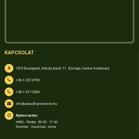
KAPCSOLAT
1075 Budapest, Károly körút 11. (Európa Center Irodaház)
+36-1-327-0793
+36-1-317-2354
info[kukac]haristravel.hu
Nyitva tartás:
Hétfő - Péntek: 09:00 - 17:00
Szombat - Vasárnap: zárva