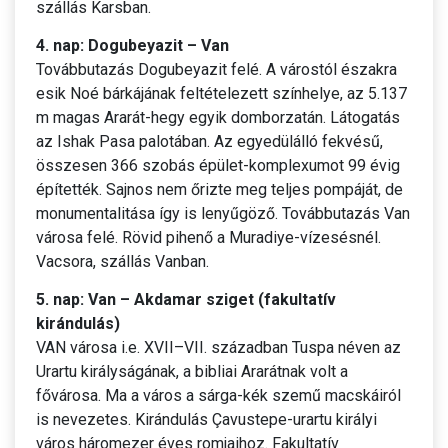
szállás Karsban.
4. nap: Dogubeyazit – Van
Továbbutazás Dogubeyazit felé. A várostól északra
esik Noé bárkájának feltételezett színhelye, az 5.137
m magas Ararát-hegy egyik domborzatán. Látogatás
az Ishak Pasa palotában. Az egyedülálló fekvésű,
összesen 366 szobás épület-komplexumot 99 évig
építették. Sajnos nem őrizte meg teljes pompáját, de
monumentalitása így is lenyűgöző. Továbbutazás Van
városa felé. Rövid pihenő a Muradiye-vízesésnél.
Vacsora, szállás Vanban.
5. nap: Van – Akdamar sziget (fakultatív
kirándulás)
VAN városa i.e. XVII–VII. században Tuspa néven az
Urartu királyságának, a bibliai Ararátnak volt a
fővárosa. Ma a város a sárga-kék szemű macskáiról
is nevezetes. Kirándulás Çavustepe-urartu királyi
város háromezer éves romjaihoz. Fakultatív