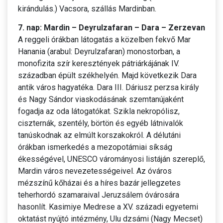
kirándulás.) Vacsora, szállás Mardinban.
7. nap: Mardin – Deyrulzafaran – Dara – Zerzevan
A reggeli órákban látogatás a közelben fekvő Mar
Hanania (arabul: Deyrulzafaran) monostorban, a
monofizita szír keresztények pátriárkájának IV.
században épült székhelyén. Majd következik Dara
antik város hagyatéka. Dara III. Dáriusz perzsa király
és Nagy Sándor viaskodásának szemtanújaként
fogadja az oda látogatókat. Szikla nekropólisz,
ciszternák, szentély, börtön és egyéb látnivalók
tanúskodnak az elmúlt korszakokról. A délutáni
órákban ismerkedés a mezopotámiai síkság
ékességével, UNESCO várományosi listáján szereplő,
Mardin város nevezetességeivel. Az óváros
mézszínű kőházai és a híres bazár jellegzetes
teherhordó szamaraival Jeruzsálem óvárosára
hasonlít. Kasimiye Medrese a XV. századi egyetemi
oktatást nyújtó intézmény, Ulu dzsámi (Nagy Mecset)