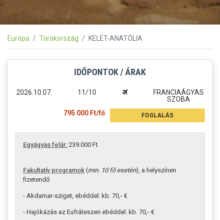
Európa
Törökország
KELET-ANATÓLIA
IDŐPONTOK / ÁRAK
2026.10.07.
11/10
FRANCIAÁGYAS
SZOBA
795 000 Ft/fő
FOGLALÁS
Egyágyas felár:
239.000 Ft
Fakultatív programok
(
min. 10 fő esetén
), a helyszínen
fizetendő
- Akdamar-sziget, ebéddel: kb. 70,- €
- Hajókázás az Eufráteszen ebéddel: kb. 70,- €