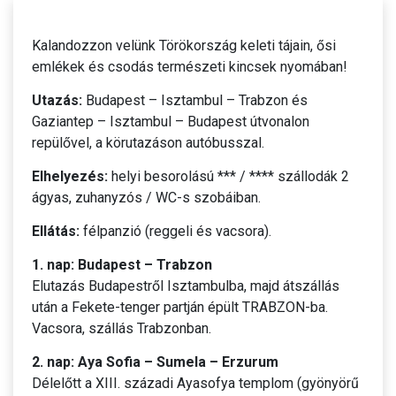
Kalandozzon velünk Törökország keleti tájain, ősi
emlékek és csodás természeti kincsek nyomában!
Utazás:
Budapest – Isztambul – Trabzon és
Gaziantep – Isztambul – Budapest útvonalon
repülővel, a körutazáson autóbusszal.
Elhelyezés:
helyi besorolású *** / **** szállodák 2
ágyas, zuhanyzós / WC-s szobáiban.
Ellátás:
félpanzió (reggeli és vacsora).
1. nap: Budapest – Trabzon
Elutazás Budapestről Isztambulba, majd átszállás
után a Fekete-tenger partján épült TRABZON-ba.
Vacsora, szállás Trabzonban.
2. nap: Aya Sofia – Sumela – Erzurum
Délelőtt a XIII. századi Ayasofya templom (gyönyörű