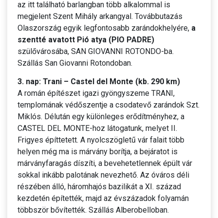
az itt található barlangban több alkalommal is
megjelent Szent Mihály arkangyal. Továbbutazás
Olaszország egyik legfontosabb zarándokhelyére,
a
szentté avatott Pió atya (PIO PADRE)
szülővárosába, SAN GIOVANNI ROTONDO-ba.
Szállás San Giovanni Rotondoban.
3. nap: Trani – Castel del Monte (kb. 290 km)
A román építészet igazi gyöngyszeme TRANI,
templomának védőszentje a csodatevő zarándok Szt.
Miklós. Délután egy különleges erődítményhez, a
CASTEL DEL MONTE-hoz látogatunk, melyet II.
Frigyes építtetett. A nyolcszögletű vár falait több
helyen még ma is márvány borítja, a bejáratot is
márványfaragás díszíti, a bevehetetlennek épült vár
sokkal inkább palotának nevezhető. Az óváros déli
részében álló, háromhajós bazilikát a XI. század
kezdetén építették, majd az évszázadok folyamán
többször bővítették. Szállás Alberobelloban.