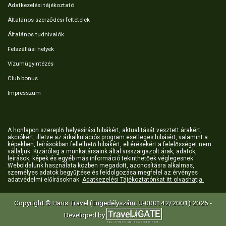
Adatkezelési tájékoztató
Általános szerződési feltételek
Általános tudnivalók
Felszállási helyek
Vízumügyintézés
Club bonus
Impresszum
A honlapon szereplő helyesírási hibákért, aktualitását vesztett árakért,
akciókért, illetve az árkalkulációs program esetleges hibáiért, valamint a
képekben, leírásokban fellelhető hibákért, eltérésekért a felelősséget nem
vállaljuk. Kizárólag a munkatársaink által visszaigazolt árak, adatok,
leírások, képek és egyéb más információ tekinthetőek véglegesnek.
Weboldalunk használata közben megadott, azonosításra alkalmas,
személyes adatok begyűjtése és feldolgozása megfelel az érvényes
adatvédelmi előírásoknak.
Adatkezelési Tájékoztatónkat itt olvashatja.
Copyright © Haris Travel (Engedélyszám: U-000142/2001) 2026 -
Developed by