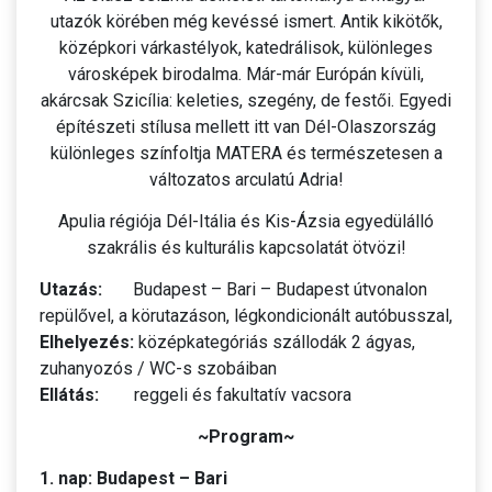
utazók körében még kevéssé ismert. Antik kikötők,
középkori várkastélyok, katedrálisok, különleges
városképek birodalma. Már-már Európán kívüli,
akárcsak Szicília: keleties, szegény, de festői. Egyedi
építészeti stílusa mellett itt van Dél-Olaszország
különleges színfoltja MATERA és természetesen a
változatos arculatú Adria!
Apulia régiója Dél-Itália és Kis-Ázsia egyedülálló
szakrális és kulturális kapcsolatát ötvözi!
Utazás:
Budapest – Bari – Budapest útvonalon
repülővel, a körutazáson, légkondicionált autóbusszal,
Elhelyezés:
középkategóriás szállodák 2 ágyas,
zuhanyozós / WC-s szobáiban
Ellátás:
reggeli és fakultatív vacsora
~Program~
1. nap: Budapest – Bari