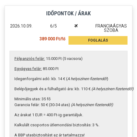
IDŐPONTOK / ÁRAK
2026.10.09.
6/5
FRANCIAÁGYAS
SZOBA
389 000 Ft/fő
FOGLALÁS
Félpanziós felár:
15.000 Ft (5 vacsora)
Egyágyas felár:
85.000 Ft
Idegenforgalmi adó: kb. 14 € (
A helyszínen fizetendő!
)
Belépőjegyek és a fülhallgató ára: kb. 110 €
(A helyszínen fizetendő!)
Minimális utas: 35 fő
Garancia felár: 50 € (30-34 utas)
(A helyszínen fizetendő!)
Az árakat 1 EUR = 400 Ft-ig garantáljuk.
Kalkulált csoportos útlemondási biztosítás: 3 %.
A BBP utasbiztosítást az ár tartalmazza!