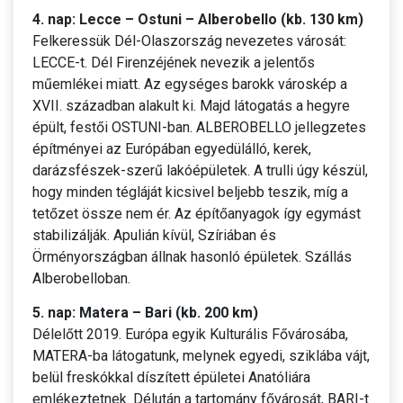
4. nap: Lecce – Ostuni – Alberobello (kb. 130 km)
Felkeressük Dél-Olaszország nevezetes városát:
LECCE-t. Dél Firenzéjének nevezik a jelentős
műemlékei miatt. Az egységes barokk városkép a
XVII. században alakult ki. Majd látogatás a hegyre
épült, festői OSTUNI-ban. ALBEROBELLO jellegzetes
építményei az Európában egyedülálló, kerek,
darázsfészek-szerű lakóépületek. A trulli úgy készül,
hogy minden tégláját kicsivel beljebb teszik, míg a
tetőzet össze nem ér. Az építőanyagok így egymást
stabilizálják. Apulián kívül, Szíriában és
Örményországban állnak hasonló épületek. Szállás
Alberobelloban.
5. nap: Matera – Bari (kb. 200 km)
Délelőtt 2019. Európa egyik Kulturális Fővárosába,
MATERA-ba látogatunk, melynek egyedi, sziklába vájt,
belül freskókkal díszített épületei Anatóliára
emlékeztetnek. Délután a tartomány fővárosát, BARI-t