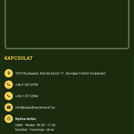
KAPCSOLAT
1075 Budapest, Károly körút 11. (Európa Center Irodaház)
+36-1-327-0793
+36-1-317-2354
info[kukac]haristravel.hu
Nyitva tartás:
Hétfő - Péntek: 09:00 - 17:00
Szombat - Vasárnap: zárva