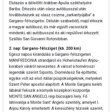
Elutazás a délelőtti órákban Apulia székhelyére
Bariba. Érkezés után olasz autóbusszal után
továbbutazunk az olasz csizma „sarkantyújába” a
Gargano-félszigetre. Délután szabadidő, majd érkezik
a magyar autóbusz, és már együtt vacsorázik
mindenki, aki autóbusszal és aki repülővel érkezett.
Szállás San Giovanni Rotondoban.
2. nap: Gargano-félsziget (kb. 200 km)
Egész napos kirándulás a Gargano-félszigeten.
MANFREDONIA strandjáról és Hohenstaufen Anjou-
korabeli váráról nevezetes. A várost a homéroszi
legendák szerint Siponto, Diomédesz fia építtette;
egyike volt az első itáliai püspökségeknek, melyeket
Szent Péter apostol alapított. A Monte Gargano keleti
lábánál fekszik a környék középkori központja
MONTE SAN ANGELO, régi búcsújáró hely. Fő
látnivalója a Monte Sant’ Angelo szentély, amelyet I.
Anjou Károly emeltetett. A keresztény tézisek szerint,