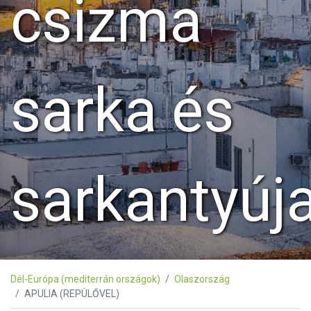
csizma
sarka és
sarkantyúj
Dél-Európa (mediterrán országok)
Olaszország
APULIA (REPÜLŐVEL)