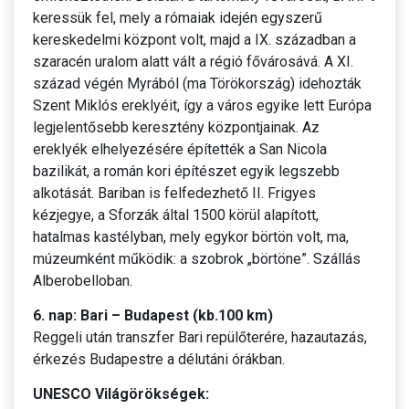
keressük fel, mely a rómaiak idején egyszerű
kereskedelmi központ volt, majd a IX. században a
szaracén uralom alatt vált a régió fővárosává. A XI.
század végén Myrából (ma Törökország) idehozták
Szent Miklós ereklyéit, így a város egyike lett Európa
legjelentősebb keresztény központjainak. Az
ereklyék elhelyezésére építették a San Nicola
bazilikát, a román kori építészet egyik legszebb
alkotását. Bariban is felfedezhető II. Frigyes
kézjegye, a Sforzák által 1500 körül alapított,
hatalmas kastélyban, mely egykor börtön volt, ma,
múzeumként működik: a szobrok „börtöne”. Szállás
Alberobelloban.
6. nap: Bari – Budapest (kb.100 km)
Reggeli után transzfer Bari repülőterére, hazautazás,
érkezés Budapestre a délutáni órákban.
UNESCO Világörökségek: