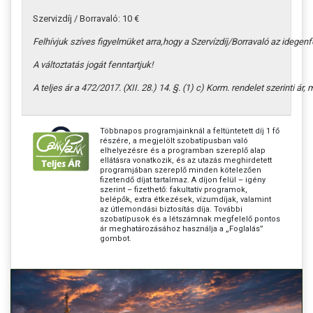
Szervizdíj / Borravaló: 10 €
Felhívjuk
szíves
figyelmüket
arra,
hogy
a
Szervízdíj
/
Borravaló
az
idegen
A változtatás jogát fenntartjuk!
A teljes ár a 472/2017. (XII. 28.) 14. §. (1) c) Korm. rendelet szerinti ár
Többnapos programjainknál a feltüntetett díj 1 fő
részére, a megjelölt szobatípusban való
elhelyezésre és a programban szereplő alap
ellátásra vonatkozik, és az utazás meghirdetett
programjában szereplő minden kötelezően
fizetendő díjat tartalmaz. A díjon felül – igény
szerint – fizethető: fakultatív programok,
belépők, extra étkezések, vízumdíjak, valamint
az útlemondási biztosítás díja. További
szobatípusok és a létszámnak megfelelő pontos
ár meghatározásához használja a „Foglalás”
gombot.