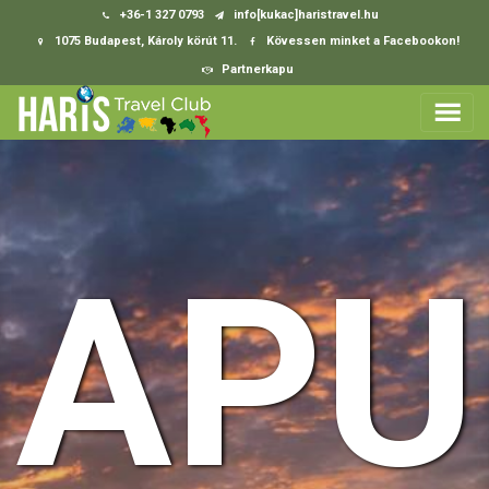
+36-1 327 0793
info[kukac]haristravel.hu
1075 Budapest, Károly körút 11.
Kövessen minket a Facebookon!
Partnerkapu
APU