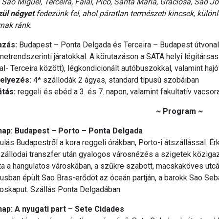
: São Miguel, Terceira, Faial, Pico, Santa Maria, Graciosa, São 
zül négyet
fedezünk fel, ahol páratlan természeti kincsek, különl
A teljes ár a 4
nak ránk.
ár, mely az in
azás:
Budapest – Ponta Delgada és Terceira – Budapest útvonalon
etrendszerinti járatokkal. A körutazáson a SATA helyi légitársas
al- Terceira között), légkondicionált autóbuszokkal, valamint hajó
helyezés:
4* szállodák 2 ágyas, standard típusú szobáiban
átás:
reggeli és ebéd a 3. és 7. napon, valamint fakultatív vacso
~ Program ~
 nap: Budapest – Porto – Ponta Delgada
ulás Budapestről a kora reggeli órákban, Porto-i átszállással. É
szállodai transzfer után gyalogos városnézés a szigetek közi
ta a hangulatos városkában, a szűkre szabott, macskaköves ut
lusban épült Sao Bras-erődöt az óceán partján, a barokk Sao Se
oskaput. Szállás Ponta Delgadában.
 nap: A nyugati part – Sete Cidades