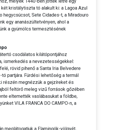
hoz, melyek 1440-ben jöttek létre egy
 kristálytiszta tó alakult ki: a Lagoa Azul
ao hegycsúcsot, Sete Cidades-t, a Miradouro
nk egy ananászültetvényen, ahol a
tünk a gyümölcs termesztésének
ampo
tertó csodálatos kilátópontjához
a, ismerkedés a nevezetességekkel:
felé, rövid pihenő a Santa Iria Belvedere
tó partjára. Fürdési lehetőség a termál
aki részén megnézzük a gejzíreket és
lajból feltörő meleg vizű források gőzében
ente eltemették vaslábasukat a földbe,
shelyünket VILA FRANCA DO CAMPO-n, a
án meglátogatjuk a Flamingók-völgyét,