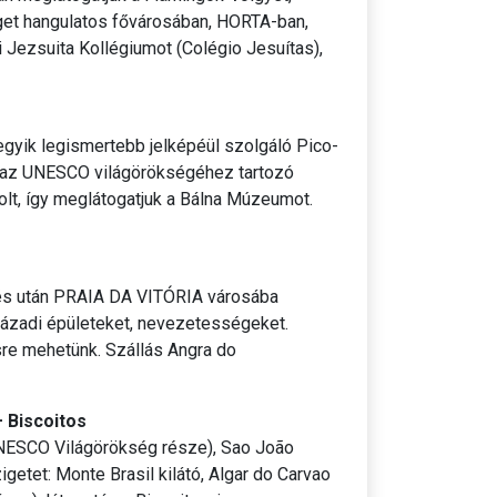
iget hangulatos fővárosában, HORTA-ban,
gi Jezsuita Kollégiumot (Colégio Jesuítas),
egyik legismertebb jelképéül szolgáló Pico-
 az UNESCO világörökségéhez tartozó
olt, így meglátogatjuk a Bálna Múzeumot.
és után PRAIA DA VITÓRIA városába
zázadi épületeket, nevezetességeket.
sre mehetünk. Szállás Angra do
– Biscoitos
ESCO Világörökség része), Sao João
igetet: Monte Brasil kilátó, Algar do Carvao