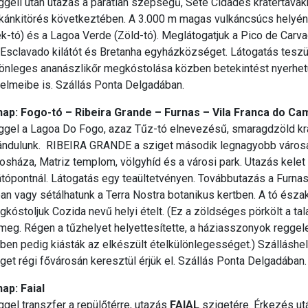
geli után utazás a páratlan szépségű, Sete Cidades
krátertavak
kánkitörés következtében. A 3.000 m magas vulkáncsúcs helyén két
k-tó) és a Lagoa Verde (Zöld-tó). Meglátogatjuk a Pico de Carv
Esclavado kilátót és Bretanha egyházközséget. Látogatás teszü
lönleges ananászlikőr megkóstolása közben betekintést nyerhe
telmeibe is. Szállás Ponta Delgadában.
 nap: Fogo-tó – Ribeira Grande – Furnas – Vila Franca do C
ggel a Lagoa Do Fogo, azaz Tűz-tó elnevezésű, smaragdzöld krá
rándulunk. RIBEIRA GRANDE
a sziget második legnagyobb város
osháza, Matriz templom, völgyhíd és a városi park. Utazás kelet 
átópontnál. Látogatás egy teaültetvényen. Továbbutazás a Furnas-
an vagy sétálhatunk a Terra Nostra botanikus kertben. A tó ész
kóstoljuk Cozida nevű helyi ételt. (Ez a zöldséges pörkölt a ta
meg. Régen a tűzhelyet helyettesítette, a háziasszonyok reggel
lben pedig kiásták az elkészült ételkülönlegességet.) Szállá
get régi fővárosán keresztül érjük el. Szállás Ponta Delgadában.
nap: Faial
gel transzfer a repülőtérre, utazás
FAIAL
szigetére. Érkezés ut