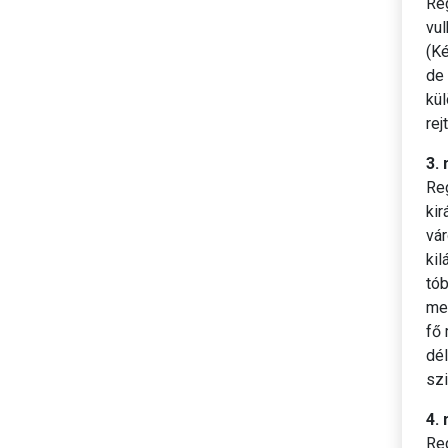
Reg
vul
(Ké
de 
kü
rej
3.
Re
ki
vár
kil
tób
meg
fő 
dé
szi
4. 
Reg