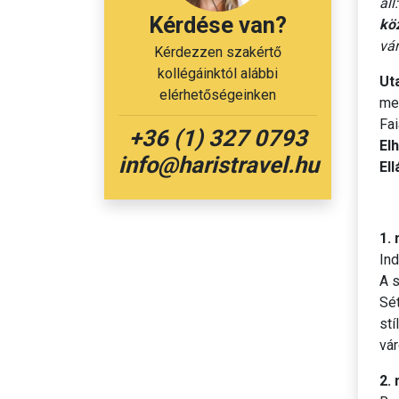
áll
Kérdése van?
kö
vár
Kérdezzen szakértő
kollégáinktól alábbi
Ut
elérhetőségeinken
men
Fai
+36 (1) 327 0793
El
info@haristravel.hu
Ell
1.
Ind
A 
Sé
stí
vár
2.