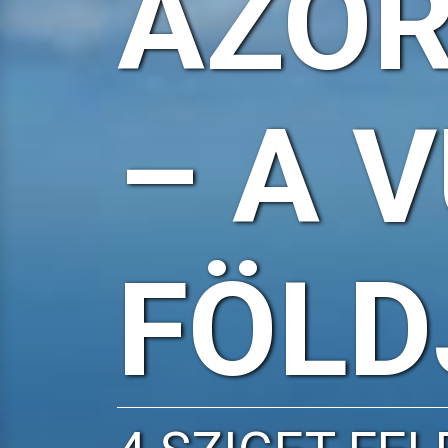
AZOR
– A 
FÖLD