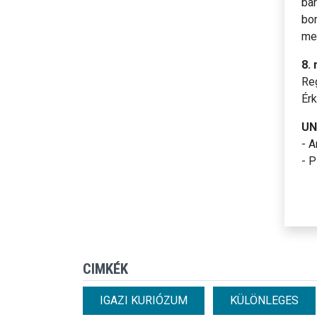
bar
bo
meg
8.
Reg
Érk
UN
- 
- P
CIMKÉK
IGAZI KURIÓZUM
KÜLÖNLEGES