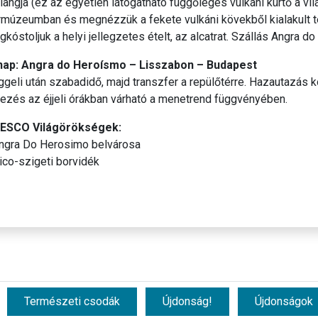
langja (ez az egyetlen látogatható függőleges vulkáni kürtő a vil
rmúzeumban és megnézzük a fekete vulkáni kövekből kialakult
kóstoljuk a helyi jellegzetes ételt, az alcatrat. Szállás Angra 
 nap: Angra do Heroísmo – Lisszabon – Budapest
geli után szabadidő, majd transzfer a repülőtérre. Hazautazás k
ezés az éjjeli órákban várható a menetrend függvényében.
ESCO Világörökségek:
Angra Do Herosimo belvárosa
ico-szigeti borvidék
Természeti csodák
Újdonság!
Újdonságok