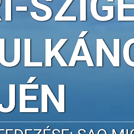
I-SZIG
VULKÁN
JÉN