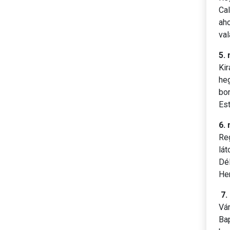
Cal
aho
val
5. 
Kir
he
bor
Est
6. 
Reg
lát
Dél
He
7.
Vá
Bap