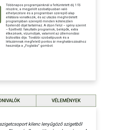
r:
164.800 Ft
Többnapos programjainknál a feltüntetett díj 1 fő
részére, a megjelölt szobatípusban való
elhelyezésre és a programban szereplő alap
 (7 alkalommal itallal):
122.800 Ft
ellátásra vonatkozik, és az utazás meghirdetett
programjában szereplő minden kötelezően
íj a belépőjegyek árát (kb. 80,- €) nem foglalja
fizetendő díjat tartalmaz. A díjon felül – igény szerint
– fizethető: fakultatív programok, belépők, extra
étkezések, vízumdíjak, valamint az útlemondási
biztosítás díja. További szobatípusok és a
ogram:
létszámnak megfelelő pontos ár meghatározásához
használja a „Foglalás” gombot.
lnales kishajóval (időjárás függvényében): kb. 70,- €
tén és helyszínen fizetendő.)
elmüket, hogy az előre meghirdetett programok
a szigeteken belüli időjárás és nyitvatartás
!
mi adó:
14,- €
20 fő (15-19 fő esetén 100€/fő felár fizetendő!)
DNIVALÓK
VÉLEMÉNYEK
R= 400 Ft-ig garantáljuk.
emondási biztosítás: 3 %. A BBP utasbiztosítást a
lmazza!
szigetcsoport kilenc lenyűgöző szigetből
orravaló:
40,- €