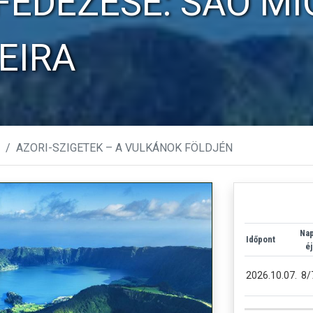
FEDEZÉSE: SAO MI
EIRA
AZORI-SZIGETEK – A VULKÁNOK FÖLDJÉN
Nap
Időpont
éj
2026.10.07.
8/