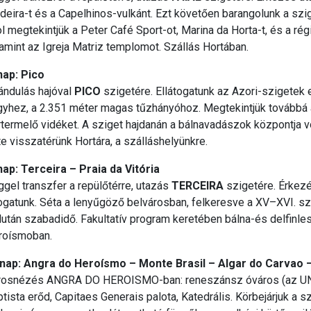
deira-t és a Capelhinos-vulkánt. Ezt követően barangolunk a sz
l megtekintjük a Peter Café Sport-ot, Marina da Horta-t, és a ré
amint az Igreja Matriz templomot. Szállás Hortában.
nap: Pico
ándulás hajóval
PICO
szigetére. Ellátogatunk az Azori-szigetek 
gyhez, a 2.351 méter magas tűzhányóhoz. Megtekintjük továbbá
termelő vidéket. A sziget hajdanán a bálnavadászok központja v
e visszatérünk Hortára, a szálláshelyünkre.
nap: Terceira – Praia da Vitória
gel transzfer a repülőtérre, utazás
TERCEIRA
szigetére. Érkez
ogatunk. Séta a lenyűgöző belvárosban, felkeresve a XV–XVI. s
után szabadidő. Fakultatív program keretében bálna-és delfinle
roísmoban.
 nap: Angra do Heroísmo – Monte Brasil – Algar do Carvao 
rosnézés ANGRA DO HEROISMO-ban: reneszánsz óváros (az UN
tista erőd, Capitaes Generais palota, Katedrális. Körbejárjuk a sz