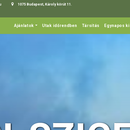
u
1075 Budapest, Károly körút 11.
Ajánlatok
Utak időrendben
Társítás
Egynapos k