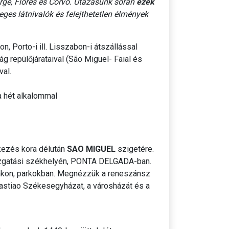
Jorge, Flores és Corvo. Utazásunk során
ezek
eges látnivalók és felejthetetlen élmények
72/2017. (XII. 28.) 14. §. (1) c) Korm. rendelet szerinti
dulásig az ÁSZF-ben foglaltak szerint változhat.
, Porto-i ill. Lisszabon-i átszállással
ág repülőjárataival (São Miguel- Faial és
val.
ra hét alkalommal
rkezés kora délután
SAO MIGUEL
szigetére.
gazgatási székhelyén, PONTA DELGADA-ban.
cákon, parkokban. Megnézzük a reneszánsz
bastiao Székesegyházat, a városházát és a