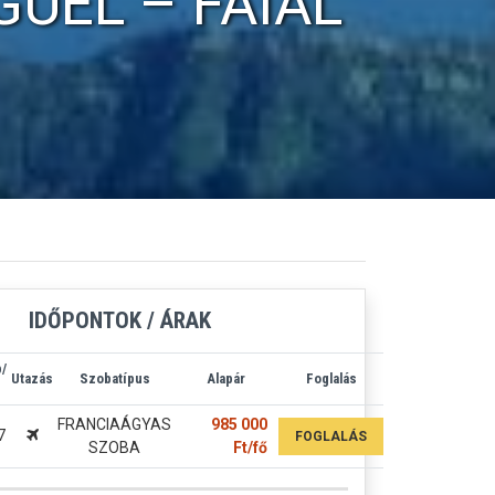
GUEL – FAIAL
IDŐPONTOK / ÁRAK
/
Utazás
Szobatípus
Alapár
Foglalás
FRANCIAÁGYAS
985 000
7
FOGLALÁS
SZOBA
Ft/fő