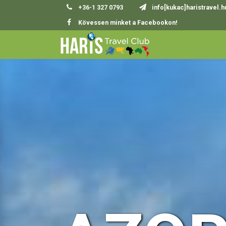
+36-1 327 0793
info[kukac]haristravel.h
Kövessen minket a Facebookon!