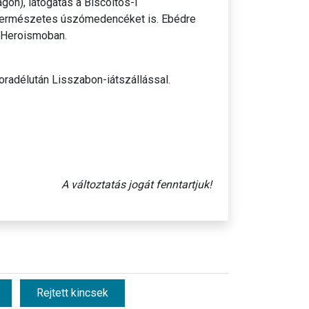
ágon), látogatás a Biscoitos-i
 természetes úszómedencéket is. Ebédre
do Heroismoban.
oradélután Lisszabon-iátszállással.
A változtatás jogát fenntartjuk!
Rejtett kincsek