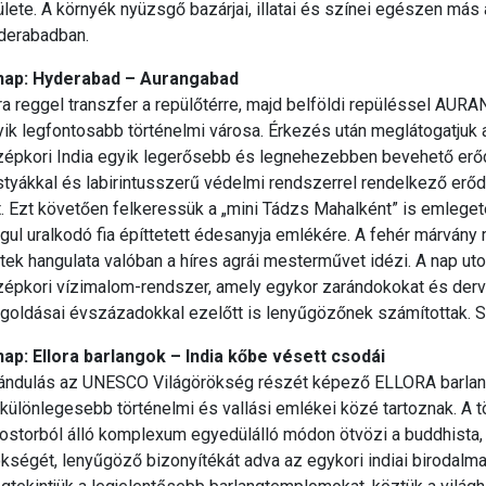
lete. A környék nyüzsgő bazárjai, illatai és színei egészen más 
derabadban.
 nap: Hyderabad – Aurangabad
a reggel transzfer a repülőtérre, majd belföldi repüléssel AU
ik legfontosabb történelmi városa. Érkezés után meglátogatjuk
épkori India egyik legerősebb és legnehezebben bevehető erődí
tyákkal és labirintusszerű védelmi rendszerrel rendelkező erőd
t. Ezt követően felkeressük a „mini Tádzs Mahalként” is emlege
ul uralkodó fia építtetett édesanyja emlékére. A fehér márvány 
tek hangulata valóban a híres agrái mesterművet idézi. A nap ut
épkori vízimalom-rendszer, amely egykor zarándokokat és dervi
goldásai évszázadokkal ezelőtt is lenyűgözőnek számítottak. S
 nap: Ellora barlangok – India kőbe vésett csodái
rándulás az UNESCO Világörökség részét képező ELLORA barla
különlegesebb történelmi és vallási emlékei közé tartoznak. A 
ostorból álló komplexum egyedülálló módon ötvözi a buddhista, 
kségét, lenyűgöző bizonyítékát adva az egykori indiai birodal