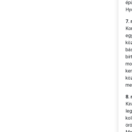
épü
Hy
7.
Kor
egy
köz
bás
bír
mog
ker
köz
me
8.
Ki
leg
kol
örö