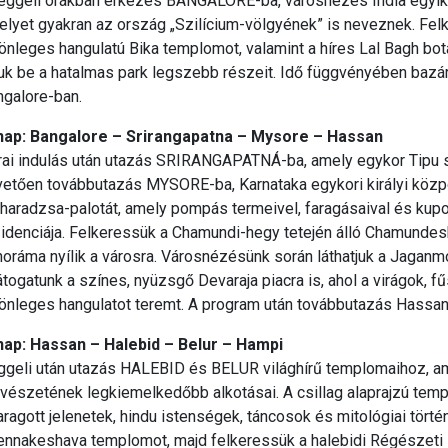
reggeli órákban érkezés BANGALORE-ba, városnézés India egyik
lyet gyakran az ország „Szilícium-völgyének” is neveznek. Felke
önleges hangulatú Bika templomot, valamint a híres Lal Bagh bot
juk be a hatalmas park legszebb részeit. Idő függvényében bazár
ngalore-ban.
 nap: Bangalore – Srirangapatna – Mysore – Hassan
rai indulás után utazás SRIRANGAPATNÁ-ba, amely egykor Tipu s
vetően továbbutazás MYSORE-ba, Karnataka egykori királyi közp
aradzsa-palotát, amely pompás termeivel, faragásaival és kupolá
zidenciája. Felkeressük a Chamundi-hegy tetején álló Chamundes
oráma nyílik a városra. Városnézésünk során láthatjuk a Jaganm
átogatunk a színes, nyüzsgő Devaraja piacra is, ahol a virágok,
önleges hangulatot teremt. A program után továbbutazás Hassan 
 nap: Hassan – Halebid – Belur – Hampi
ggeli után utazás HALEBID és BELUR világhírű templomaihoz, am
észetének legkiemelkedőbb alkotásai. A csillag alaprajzú temp
aragott jelenetek, hindu istenségek, táncosok és mitológiai tört
ennakeshava templomot, majd felkeressük a halebidi Régészeti