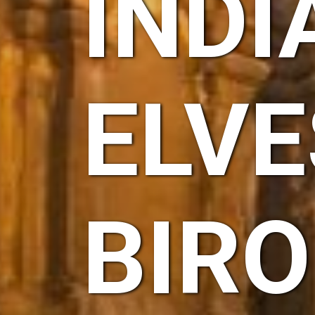
INDI
ELV
BIR