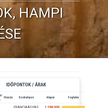
OK, HAMPI
ÉSE
IDŐPONTOK / ÁRAK
p/
Utazás
Szobatípus
Alapár
Foglalás
j
FRANCIAÁGYAS
1 298 000