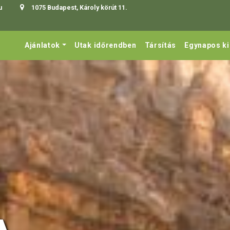
u
1075 Budapest, Károly körút 11.
Ajánlatok
Utak időrendben
Társítás
Egynapos k