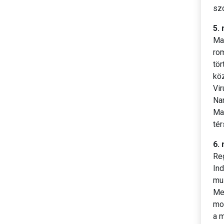
szo
5.
Ma
ro
tör
köz
Vir
Nar
Ma
té
6.
Reg
Ind
mu
Meg
mon
a 