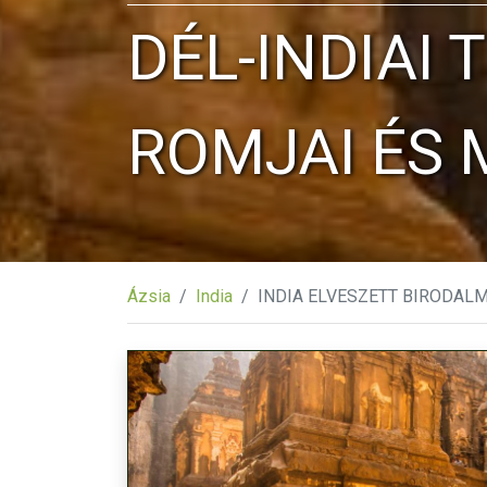
DÉL-INDIAI
ROMJAI ÉS
Ázsia
India
INDIA ELVESZETT BIRODALM