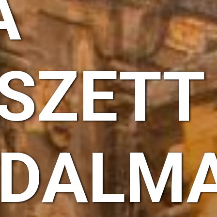
A
ESZETT
ODALMA