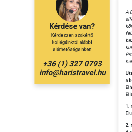
A D
elf
Kérdése van?
kö
fe
Kérdezzen szakértő
baz
kollégáinktól alábbi
kul
elérhetőségeinken
Pro
hel
+36 (1) 327 0793
info@haristravel.hu
Ut
a k
El
Ell
1.
Elu
2.