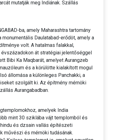
arcát mutatják meg Indiának. Szállás
RANGABAD-ba, amely Maharashtra tartomány
 a monumentális Daulatabad-erődöt, amely a
tménye volt. A hatalmas falakkal,
 évszázadokon át stratégiai jelentőséggel
tett Bibi Ka Maqbarát, amelyet Aurangzeb
mauzóleum és a körülötte kialakított mogul
olsó állomása a különleges Panchakki, a
seket szolgált ki. Az építmény mérnöki
zállás Aurangabadban.
ngtemplomokhoz, amelyek India
több mint 30 sziklába vájt templomból és
hindu és dzsain vallás építészeti
mak művészi és mérnöki tudásának.