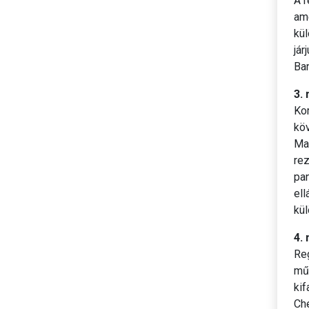
A 
ame
kül
jár
Ba
3.
Ko
kö
Mah
re
pan
ell
kül
4.
Re
műv
kif
Ch