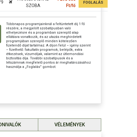
/9
FOGLALÁS
SZOBA
Ft/fő
: 268.000 Ft
Többnapos programjainknál a feltüntetett díj 1 fő
részére, a megjelölt szobatípusban való
elhelyezésre és a programban szereplő alap
5.000 Ft, ügyintézési díjjal.
ellátásra vonatkozik, és az utazás meghirdetett
programjában szereplő minden kötelezően
íj a belépőjegyek árát magában foglalja.
fizetendő díjat tartalmaz. A díjon felül – igény szerint
– fizethető: fakultatív programok, belépők, extra
étkezések, vízumdíjak, valamint az útlemondási
útlemondási biztosítás: 3 %
biztosítás díja. További szobatípusok és a
létszámnak megfelelő pontos ár meghatározásához
osítást a részvételi díj tartalmazza!
használja a „Foglalás” gombot.
orravaló: 60 USD
DNIVALÓK
VÉLEMÉNYEK