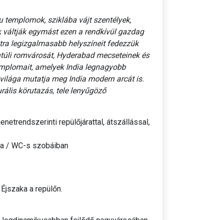
 templomok, sziklába vájt szentélyek,
k váltják egymást ezen a rendkívül gazdag
ra legizgalmasabb helyszíneit fedezzük
túli romvárosát, Hyderabad mecseteinek és
templomait, amelyek India legnagyobb
 világa mutatja meg India modern arcát is.
rális körutazás, tele lenyűgöző
trendszerinti repülőjárattal, átszállással,
oba / WC-s szobáiban
 Éjszaka a repülőn.