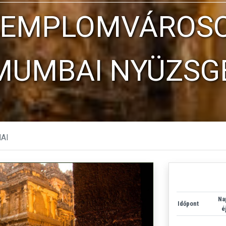
 TEMPLOMVÁROS
 MUMBAI NYÜZSG
AI
Na
Időpont
é