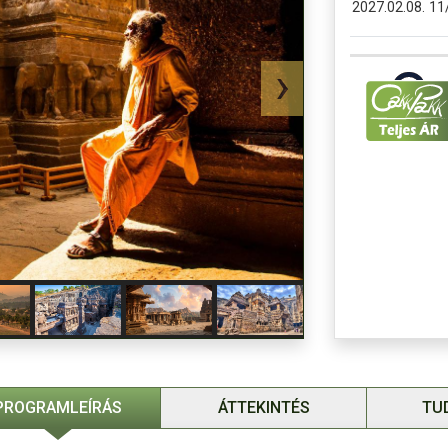
2027.02.08.
11
Egyágyas felár
Vízumdíj: kb. 1
A részvételi d
Kedvezményes 
A BBP utasbizt
Szervizdíj / b
PROGRAMLEÍRÁS
ÁTTEKINTÉS
TU