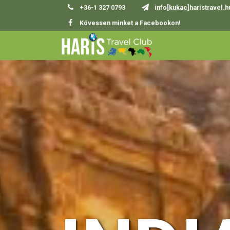
+36-1 327 0793
info[kukac]haristravel.h
Kövessen minket a Facebookon!