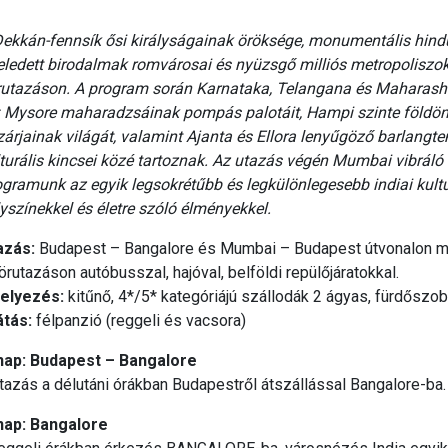
ekkán-fennsík ősi királyságainak öröksége, monumentális hindu
eledett birodalmak romvárosai és nyüzsgő milliós metropoliszo
rutazáson. A program során Karnataka, Telangana és Maharasht
l: Mysore maharadzsáinak pompás palotáit, Hampi szinte földön
árjainak világát, valamint Ajanta és Ellora lenyűgöző barlang
turális kincsei közé tartoznak. Az utazás végén Mumbai vibráló
gramunk az egyik legsokrétűbb és legkülönlegesebb indiai kultu
yszínekkel és életre szóló élményekkel.
azás:
Budapest – Bangalore és Mumbai – Budapest útvonalon mene
örutazáson autóbusszal, hajóval, belföldi repülőjáratokkal.
helyezés:
kitűnő, 4*/5* kategóriájú szállodák 2 ágyas, fürdősz
átás:
félpanzió (reggeli és vacsora)
 nap: Budapest – Bangalore
tazás a délutáni órákban Budapestről átszállással Bangalore-ba.
 nap: Bangalore