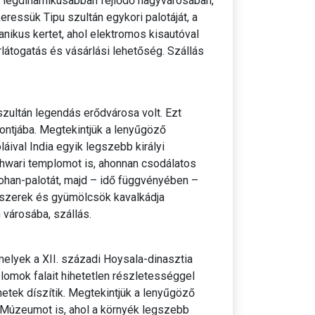
 legdinamikusabban fejlődő nagyvárosában,
ressük Tipu szultán egykori palotáját, a
anikus kertet, ahol elektromos kisautóval
látogatás és vásárlási lehetőség. Szállás
zultán legendás erődvárosa volt. Ezt
ontjába. Megtekintjük a lenyűgöző
ival India egyik legszebb királyi
hwari templomot is, ahonnan csodálatos
ohan-palotát, majd – idő függvényében –
 fűszerek és gyümölcsök kavalkádja
városába, szállás.
elyek a XII. századi Hoysala-dinasztia
lomok falait hihetetlen részletességgel
énetek díszítik. Megtekintjük a lenyűgöző
 Múzeumot is, ahol a környék legszebb