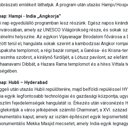
brászati emlékeit láthatjuk. A program után utazás Hampi/Hospe
 nap:
Hampi - India „Angkorja”
i nap egyedülálló programban lesz részünk. Egész napos kirán
mvárosában, amely az UNESCO Világörökség része, és sokak sze
ténelmi helyszíne. Az egykori Vijayanagar Birodalom fővárosa a 
ött terül el, hangulata sokak szerint a kambodzsai Angkor romjai
upaksha templomot, a régi bazár romjait, a Ganésa- és Krisna-
asimha szobrot, a királynő fürdőjét, a Lótusz pavilont, az elefánt
haanavami Dibbát, a Hazara Rama templomot és a híres Vittala 
rségében.
 nap: Hubli – Hyderabad
geli után utazás Hubli repülőterére, majd belföldi repüléssel
ia egyik legfontosabb technológiai és gazdasági központja, ug
szlim fejedelemségek hangulatát is. Érkezés után városnézés 
tekintjük a város jelképének számító Charminart, a XVI. század 
umentális kaput, amely az iszlám építészet egyik legismertebb in
monumentális Mekka Masjid mecsetet, amely India egyik legnagy