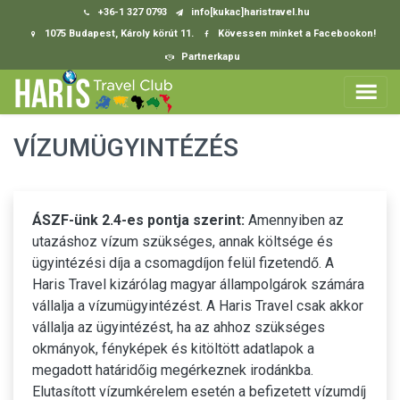
+36-1 327 0793
info[kukac]haristravel.hu
1075 Budapest, Károly körút 11.
Kövessen minket a Facebookon!
Partnerkapu
VÍZUMÜGYINTÉZÉS
ÁSZF-ünk 2.4-es pontja szerint:
Amennyiben az
utazáshoz vízum szükséges, annak költsége és
ügyintézési díja a csomagdíjon felül fizetendő. A
Haris Travel kizárólag magyar állampolgárok számára
vállalja a vízumügyintézést. A Haris Travel csak akkor
vállalja az ügyintézést, ha az ahhoz szükséges
okmányok, fényképek és kitöltött adatlapok a
megadott határidőig megérkeznek irodánkba.
Elutasított vízumkérelem esetén a befizetett vízumdíj