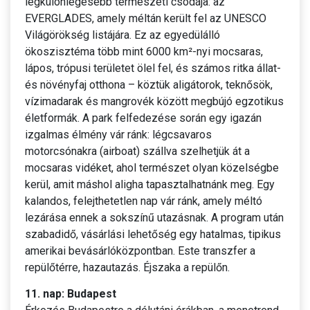
legkülönlegesebb természeti csodája: az
EVERGLADES, amely méltán került fel az UNESCO
Világörökség listájára. Ez az egyedülálló
ökoszisztéma több mint 6000 km²-nyi mocsaras,
lápos, trópusi területet ölel fel, és számos ritka állat-
és növényfaj otthona – köztük aligátorok, teknősök,
vízimadarak és mangrovék között megbújó egzotikus
életformák. A park felfedezése során egy igazán
izgalmas élmény vár ránk: légcsavaros
motorcsónakra (airboat) szállva szelhetjük át a
mocsaras vidéket, ahol természet olyan közelségbe
kerül, amit máshol aligha tapasztalhatnánk meg. Egy
kalandos, felejthetetlen nap vár ránk, amely méltó
lezárása ennek a sokszínű utazásnak. A program után
szabadidő, vásárlási lehetőség egy hatalmas, tipikus
amerikai bevásárlóközpontban. Este transzfer a
repülőtérre, hazautazás. Éjszaka a repülőn.
11. nap: Budapest