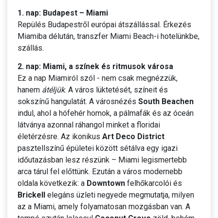
1. nap: Budapest – Miami
Repülés Budapestről európai átszállással. Érkezés
Miamiba délután, transzfer Miami Beach-i hotelünkbe,
szállás.
2. nap: Miami, a színek és ritmusok városa
Ez a nap Miamiról szól - nem csak megnézzük,
hanem
átéljük
. A város lüktetését, színeit és
sokszínű hangulatát. A városnézés
South Beachen
indul, ahol a hófehér homok, a pálmafák és az óceán
látványa azonnal ráhangol minket a floridai
életérzésre. Az ikonikus
Art Deco District
pasztellszínű épületei között sétálva egy igazi
időutazásban lesz részünk – Miami legismertebb
arca tárul fel előttünk. Ezután a város modernebb
oldala következik: a
Downtown
felhőkarcolói és
Brickell
elegáns üzleti negyede megmutatja, milyen
az a Miami, amely folyamatosan mozgásban van. A