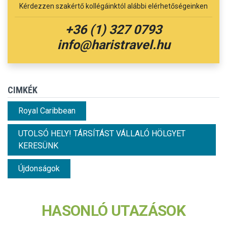
Kérdezzen szakértő kollégáinktól alábbi elérhetőségeinken
+36 (1) 327 0793
info@haristravel.hu
CIMKÉK
Royal Caribbean
UTOLSÓ HELY! TÁRSÍTÁST VÁLLALÓ HÖLGYET
KERESÜNK
Újdonságok
HASONLÓ UTAZÁSOK