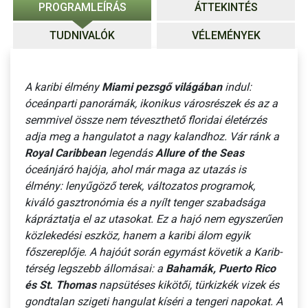
PROGRAMLEÍRÁS
ÁTTEKINTÉS
TUDNIVALÓK
VÉLEMÉNYEK
A karibi élmény
Miami pezsgő világában
indul:
óceánparti panorámák, ikonikus városrészek és az a
semmivel össze nem téveszthető floridai életérzés
adja meg a hangulatot a nagy kalandhoz. Vár ránk a
Royal Caribbean
legendás
Allure of the Seas
óceánjáró hajója, ahol már maga az utazás is
élmény: lenyűgöző terek, változatos programok,
kiváló gasztronómia és a nyílt tenger szabadsága
kápráztatja el az utasokat. Ez a hajó nem egyszerűen
közlekedési eszköz, hanem a karibi álom egyik
főszereplője. A hajóút során egymást követik a Karib-
térség legszebb állomásai: a
Bahamák, Puerto Rico
és St. Thomas
napsütéses kikötői, türkizkék vizek és
gondtalan szigeti hangulat kíséri a tengeri napokat. A