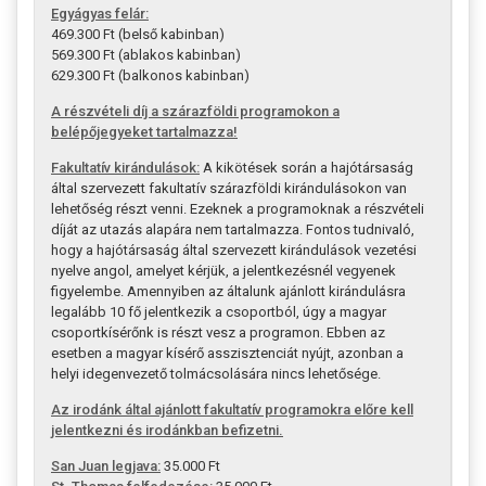
Egyágyas felár:
469.300 Ft (belső kabinban)
569.300 Ft (ablakos kabinban)
629.300 Ft (balkonos kabinban)
A részvételi díj a szárazföldi programokon a
belépőjegyeket tartalmazza!
Fakultatív kirándulások:
A kikötések során a hajótársaság
által szervezett fakultatív szárazföldi kirándulásokon van
lehetőség részt venni. Ezeknek a programoknak a részvételi
díját az utazás alapára nem tartalmazza. Fontos tudnivaló,
hogy a hajótársaság által szervezett kirándulások vezetési
nyelve angol, amelyet kérjük, a jelentkezésnél vegyenek
figyelembe. Amennyiben az általunk ajánlott kirándulásra
legalább 10 fő jelentkezik a csoportból, úgy a magyar
csoportkísérőnk is részt vesz a programon. Ebben az
esetben a magyar kísérő asszisztenciát nyújt, azonban a
helyi idegenvezető tolmácsolására nincs lehetősége.
Az irodánk által ajánlott fakultatív programokra előre kell
jelentkezni és irodánkban befizetni.
San Juan legjava:
35.000 Ft