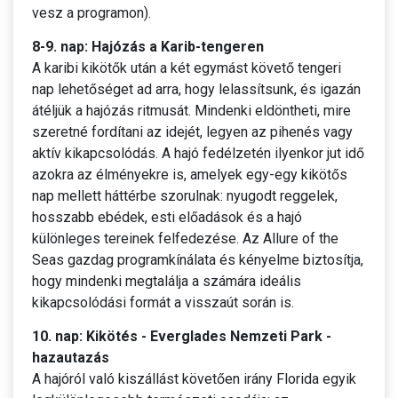
vesz a programon).
8-9. nap: Hajózás a Karib-tengeren
A karibi kikötők után a két egymást követő tengeri
nap lehetőséget ad arra, hogy lelassítsunk, és igazán
átéljük a hajózás ritmusát. Mindenki eldöntheti, mire
szeretné fordítani az idejét, legyen az pihenés vagy
aktív kikapcsolódás. A hajó fedélzetén ilyenkor jut idő
azokra az élményekre is, amelyek egy-egy kikötős
nap mellett háttérbe szorulnak: nyugodt reggelek,
hosszabb ebédek, esti előadások és a hajó
különleges tereinek felfedezése. Az Allure of the
Seas gazdag programkínálata és kényelme biztosítja,
hogy mindenki megtalálja a számára ideális
kikapcsolódási formát a visszaút során is.
10. nap: Kikötés - Everglades Nemzeti Park -
hazautazás
A hajóról való kiszállást követően irány Florida egyik