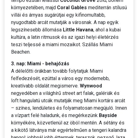
tempó ezután lelassul
Coconut Grove
zöld, bohém
környezetében, majd
Coral Gables
mediterrán stílusú
villái és árnyas sugárútjai egy kifinomultabb,
nyugodtabb arcát mutatják a városnak. A nap egyik
legszínesebb állomása
Little Havana
, ahol a kubai
kultúra, a latin ritmusok és az igazi helyi életérzés
teszi teljessé a miami mozaikot. Szállás Miami
Beachen.
3. nap: Miami - behajózás
A délelőtti órákban tovább folytatjuk Miami
felfedezését, ezúttal a város egy modernebb,
kreatívabb oldalát megismerve.
Wynwood
negyedében a világhírű street art falak, galériák és
loft hangulatú utcák mutatják meg Miami kortárs arcát
– színes, lendületes és folyamatosan megújuló. Innen
a vízpart felé haladunk, és megérkezünk
Bayside
környékére, közvetlenül az öböl mentén. A sétány és
a kikötő látványa már egyértelműen a tengeri kalandra
hangol: jobbnál jobb éttermek, teraszok, pezsgő, laza