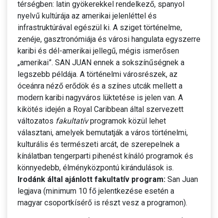
térségben: latin gyökerekkel rendelkező, spanyol
nyelvű kultúrája az amerikai jelenléttel és
infrastruktúrával egészül ki. A sziget történelme,
zenéje, gasztronómiája és városi hangulata egyszerre
karibi és dél-amerikai jellegű, mégis ismerősen
„amerikai”. SAN JUAN ennek a sokszínűségnek a
legszebb példája. A történelmi városrészek, az
óceánra néző erődök és a színes utcák mellett a
modern karibi nagyváros lüktetése is jelen van. A
kikötés idején a Royal Caribbean által szervezett
változatos
fakultatív
programok közül lehet
választani, amelyek bemutatják a város történelmi,
kulturális és természeti arcát, de szerepelnek a
kínálatban tengerparti pihenést kínáló programok és
könnyedebb, élményközpontú kirándulások is.
Irodánk által ajánlott fakultatív program:
San Juan
legjava (minimum 10 fő jelentkezése esetén a
magyar csoportkísérő is részt vesz a programon).