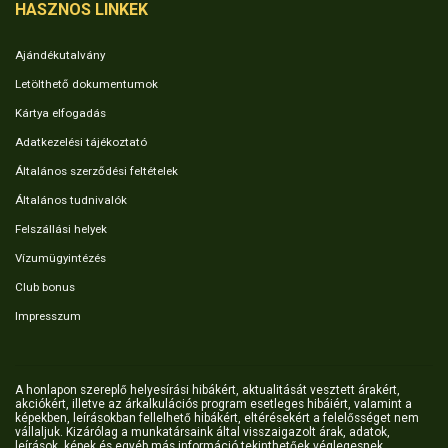
HASZNOS LINKEK
Ajándékutalvány
Letölthető dokumentumok
Kártya elfogadás
Adatkezelési tájékoztató
Általános szerződési feltételek
Általános tudnivalók
Felszállási helyek
Vízumügyintézés
Club bonus
Impresszum
A honlapon szereplő helyesírási hibákért, aktualitását vesztett árakért,
akciókért, illetve az árkalkulációs program esetleges hibáiért, valamint a
képekben, leírásokban fellelhető hibákért, eltérésekért a felelősséget nem
vállaljuk. Kizárólag a munkatársaink által visszaigazolt árak, adatok,
leírások, képek és egyéb más információ tekinthetőek véglegesnek.