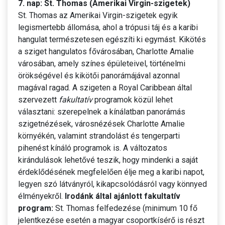
7. nap: St. Thomas (Amerikai Virgin-szigetek)
St. Thomas az Amerikai Virgin-szigetek egyik
legismertebb állomása, ahol a trópusi táj és a karibi
hangulat természetesen egészíti ki egymást. Kikötés
a sziget hangulatos fővárosában, Charlotte Amalie
városában, amely színes épületeivel, történelmi
örökségével és kikötői panorámájával azonnal
magával ragad. A szigeten a Royal Caribbean által
szervezett
fakultatív
programok közül lehet
választani: szerepelnek a kínálatban panorámás
szigetnézések, városnézések Charlotte Amalie
környékén, valamint strandolást és tengerparti
pihenést kínáló programok is. A változatos
kirándulások lehetővé teszik, hogy mindenki a saját
érdeklődésének megfelelően élje meg a karibi napot,
legyen szó látványról, kikapcsolódásról vagy könnyed
élményekről.
Irodánk által ajánlott fakultatív
program:
St. Thomas felfedezése (minimum 10 fő
jelentkezése esetén a magyar csoportkísérő is részt