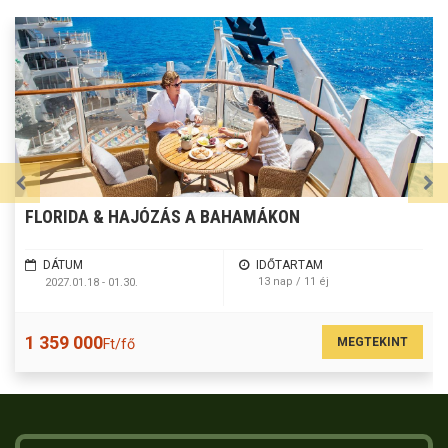
FLORIDA & HAJÓZÁS A BAHAMÁKON
DÁTUM
IDŐTARTAM
13 nap / 11 éj
2027.01.18 - 01.30.
1 359 000
MEGTEKINT
Ft/fő