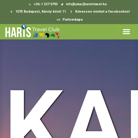
+36-1 327 0793
info[kukac]haristravel.hu
1075 Budapest, Károly körút 11.
Kövessen minket a Facebookon!
Partnerkapu
KA