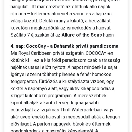
hangulat... Itt már érezhető az előttünk álló napok
ritmusa – kellemes átmenet a város és a hajózás
világa között. Délután irány a kikötő, a beszállást
követően megkezdődik az ismerkedés a hajóval.
Szállás 7 éjszakán át az
Allure of the Seas
hajón.
4. nap: CocoCay - a Bahamák privát paradicsoma
Ma Royal Caribbean privát szigetén, COCOCAY-en
kötünk ki – ez a kis földi paradicsom csak a társaság
hajóinak utasai előtt nyitott. A napot mindenki a saját
igényei szerint töltheti: pihenés a fehér homokos
tengerparton, fürdőzés a kristálytiszta vízben, egy
koktél a napernyő alatt, vagy aktív kikapcsolódás a
sziget különböző programjain. A merészebbek
kipróbálhatják a karibi térség legmagasabb
csúszdáját az izgalmas Thrill Waterpark-ban, vagy
akár üvegfenekű hajóval is megcsodálhatják a tengeri
élővilágot. A parton napágyak, bárok és éttermek
gondoskodnak a maximális kényelemről. A