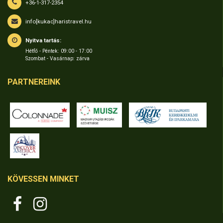
+36-1-317-2354
info[kukac]haristravel.hu
Nyitva tartás:
Hétfő - Péntek: 09:00 - 17:00
Szombat - Vasárnap: zárva
PARTNEREINK
KÖVESSEN MINKET