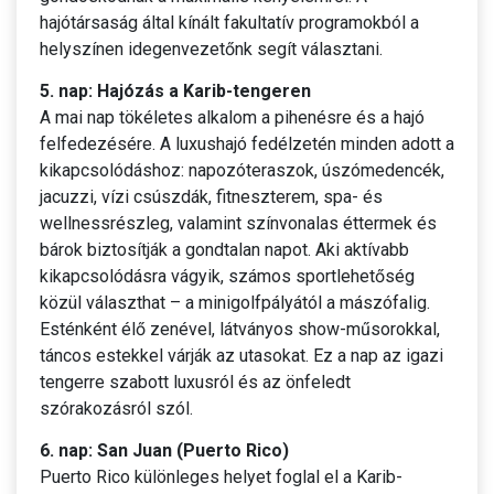
hajótársaság által kínált fakultatív programokból a
helyszínen idegenvezetőnk segít választani.
5. nap: Hajózás a Karib-tengeren
A mai nap tökéletes alkalom a pihenésre és a hajó
felfedezésére. A luxushajó fedélzetén minden adott a
kikapcsolódáshoz: napozóteraszok, úszómedencék,
jacuzzi, vízi csúszdák, fitneszterem, spa- és
wellnessrészleg, valamint színvonalas éttermek és
bárok biztosítják a gondtalan napot. Aki aktívabb
kikapcsolódásra vágyik, számos sportlehetőség
közül választhat – a minigolfpályától a mászófalig.
Esténként élő zenével, látványos show-műsorokkal,
táncos estekkel várják az utasokat. Ez a nap az igazi
tengerre szabott luxusról és az önfeledt
szórakozásról szól.
6. nap: San Juan (Puerto Rico)
Puerto Rico különleges helyet foglal el a Karib-