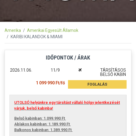
Amerika
Amerikai Egyesült Államok
KARIBI KALANDOK & MIAMI
IDŐPONTOK / ÁRAK
2026.11.06.
11/9
TÁRSÍTÁSOS
BELSŐ KABIN
1 099 990 Ft/fő
FOGLALÁS
UTOLSÓ helyünkre egy társítást vállaló hölgy jelentkezését
várjuk, belső kabinba!
Belső kabinban: 1.099.990 Ft
Ablakos kabinban: 1.189.990 Ft
Balkonos kabinban: 1.389.990 Ft