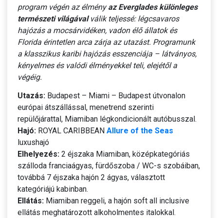
program végén az élmény
az Everglades különleges
természeti világával
válik teljessé: légcsavaros
hajózás a mocsárvidéken, vadon élő állatok és
Florida érintetlen arca zárja az utazást. Programunk
a klasszikus karibi hajózás esszenciája – látványos,
kényelmes és valódi élményekkel teli, elejétől a
végéig.
Utazás:
Budapest – Miami – Budapest útvonalon
európai átszállással, menetrend szerinti
repülőjárattal, Miamiban légkondicionált autóbusszal.
Hajó:
ROYAL CARIBBEAN
Allure of the Seas
luxushajó
Elhelyezés:
2 éjszaka Miamiban, középkategóriás
szálloda franciaágyas, fürdőszoba / WC-s szobáiban,
továbbá 7 éjszaka hajón 2 ágyas, választott
kategóriájú kabinban.
Ellátás:
Miamiban reggeli, a hajón soft all inclusive
ellátás meghatározott alkoholmentes italokkal.