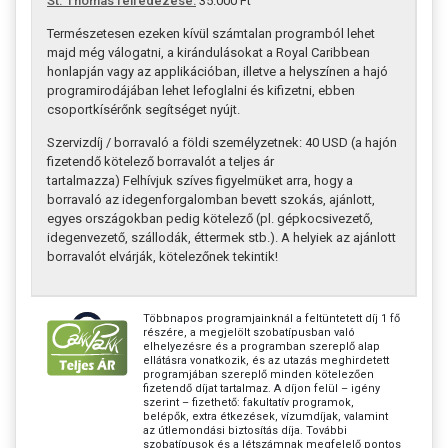
St. Thomas felfedezése:
35.000 Ft
Természetesen ezeken kívül számtalan programból lehet
majd még válogatni, a kirándulásokat a Royal Caribbean
honlapján vagy az applikációban, illetve a helyszínen a hajó
programirodájában lehet lefoglalni és kifizetni, ebben
csoportkísérőnk segítséget nyújt.
Szervizdíj / borravaló a földi személyzetnek: 40 USD (a hajón
fizetendő kötelező borravalót a teljes ár
tartalmazza) Felhívjuk szíves figyelmüket arra, hogy a
borravaló az idegenforgalomban bevett szokás, ajánlott,
egyes országokban pedig kötelező (pl. gépkocsivezető,
idegenvezető, szállodák, éttermek stb.). A helyiek az ajánlott
borravalót elvárják, kötelezőnek tekintik!
Többnapos programjainknál a feltüntetett díj 1 fő
részére, a megjelölt szobatípusban való
elhelyezésre és a programban szereplő alap
ellátásra vonatkozik, és az utazás meghirdetett
programjában szereplő minden kötelezően
fizetendő díjat tartalmaz. A díjon felül – igény
szerint – fizethető: fakultatív programok,
belépők, extra étkezések, vízumdíjak, valamint
az útlemondási biztosítás díja. További
szobatípusok és a létszámnak megfelelő pontos