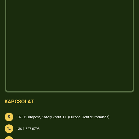
KAPCSOLAT
1075 Budapest, Károly körút 11. (Európa Center Irodaház)
+36-1-327-0793