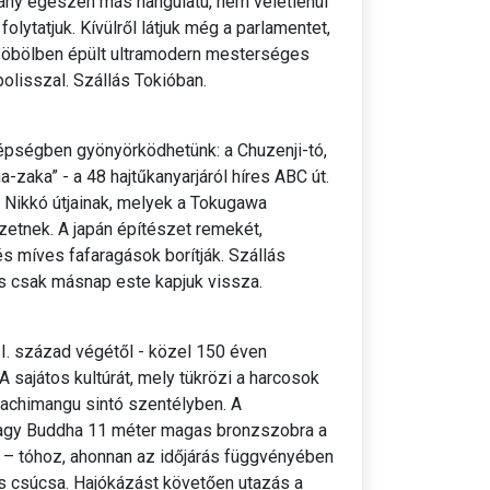
ány egészen más hangulatú, nem véletlenül
olytatjuk. Kívülről látjuk még a parlamentet,
ói-öbölben épült ultramodern mesterséges
lisszal. Szállás Tokióban.
épségben gyönyörködhetünk: a Chuzenji-tó,
aka” - a 48 hajtűkanyarjáról híres ABC út.
 Nikkó útjainak, melyek a Tokugawa
etnek. A japán építészet remekét,
és míves fafaragások borítják. Szállás
és csak másnap este kapjuk vissza.
. század végétől - közel 150 éven
A sajátos kultúrát, mely tükrözi a harcosok
Hachimangu sintó szentélyben. A
 Nagy Buddha 11 méter magas bronzszobra a
i – tóhoz, ahonnan az időjárás függvényében
s csúcsa. Hajókázást követően utazás a