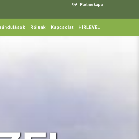
Partnerkapu
irándulások
Rólunk
Kapcsolat
HÍRLEVÉL