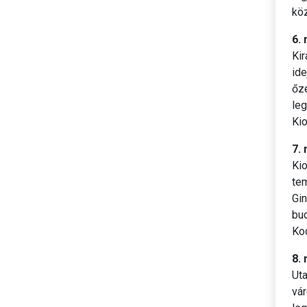
kö
6.
Kir
ide
őze
le
Kio
7. 
Kio
tem
Gin
bud
Kod
8.
Uta
vár