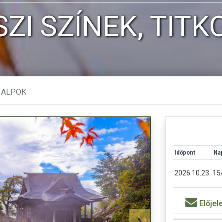
ZI SZÍNEK, TITK
N ALPOK
Időpont
Nap
2026.10.23.
15
Előjel