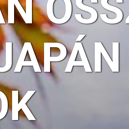
ÁN ŐSS
 JAPÁN
OK