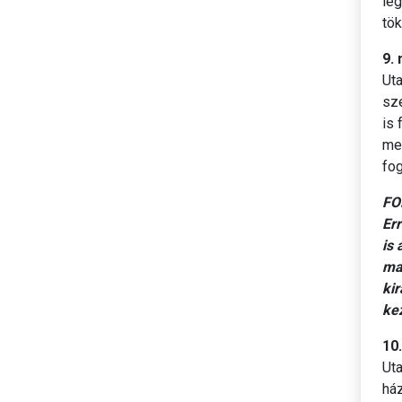
le
tök
9.
Uta
sz
is 
meg
fog
FO
Er
is
ma
ki
kez
10
Ut
há