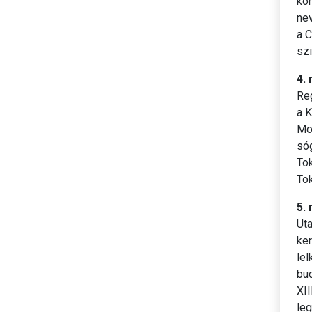
kö
nev
a C
szi
4.
Reg
a K
Moh
só
To
Tok
5. 
Ut
ker
lel
bu
XII
leg