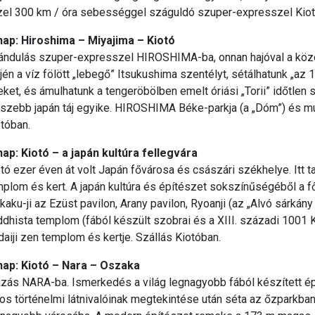
zel 300 km / óra sebességgel száguldó szuper-expresszel Kiotó
 nap: Hiroshima – Miyajima – Kiotó
ándulás szuper-expresszel HIROSHIMA-ba, onnan hajóval a közel
jén a víz fölött „lebegő” Itsukushima szentélyt, sétálhatunk „az
ket, és ámulhatunk a tengeröbölben emelt óriási „Torii” időtle
gszebb japán táj egyike. HIROSHIMA Béke-parkja (a „Dóm”) és m
tóban.
nap: Kiotó – a japán kultúra fellegvára
tó ezer éven át volt Japán fővárosa és császári székhelye. Itt ta
plom és kert. A japán kultúra és építészet sokszínűségéből a főbb
kaku-ji az Ezüst pavilon, Arany pavilon, Ryoanji (az „Alvó sárká
dhista templom (fából készült szobrai és a XIII. századi 1001
aiji zen templom és kertje. Szállás Kiotóban.
 nap: Kiotó – Nara – Oszaka
zás NARA-ba. Ismerkedés a világ legnagyobb fából készített ép
os történelmi látnivalóinak megtekintése után séta az őzparkb