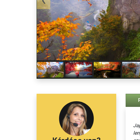
Jap
len