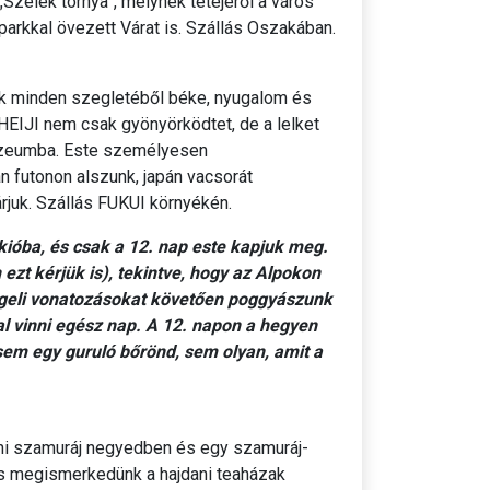
zelek tornya”, melynek tetejéről a város
parkkal övezett Várat is. Szállás Oszakában.
ek minden szegletéből béke, nyugalom és
EIJI nem csak gyönyörködtet, de a lelket
 múzeumba. Este személyesen
n futonon alszunk, japán vacsorát
juk. Szállás FUKUI környékén.
ióba, és csak a 12. nap este kapjuk meg.
zt kérjük is), tekintve, hogy az Alpokon
ggeli vonatozásokat követően poggyászunk
l vinni egész nap. A 12. napon a hegyen
em egy guruló bőrönd, sem olyan, amit a
ni szamuráj negyedben és egy szamuráj-
s megismerkedünk a hajdani teaházak