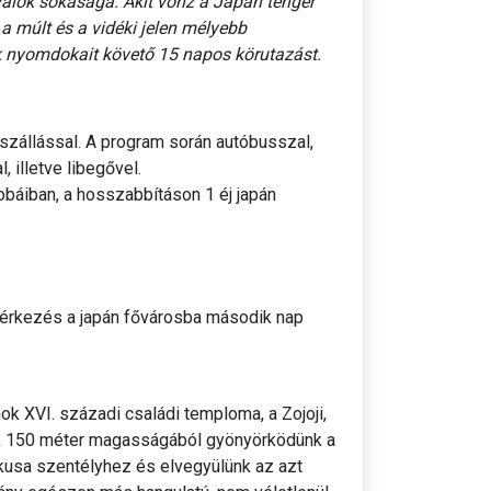
lók sokasága. Akit vonz a Japán tenger
 a múlt és a vidéki jelen mélyebb
k nyomdokait követő 15 napos körutazást.
állással. A program során autóbusszal,
 illetve libegővel.
báiban, a hosszabbításon 1 éj japán
, érkezés a japán fővárosba második nap
 XVI. századi családi temploma, a Zojoji,
ak 150 méter magasságából gyönyörködünk a
kusa szentélyhez és elvegyülünk az azt