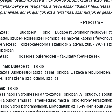
épségét tovább fokozza a VILÁGÖRÖKSÉGEK közé tartozó látniva
tjának békéje és nyugalma, a távoli észak titkainak felkutatása,
gismerése, annak ajánljuk ezt a tartalmas, szamurájok és gésá
~ Program ~
azás:
Budapest – Tokió – Budapest útvonalon repülővel, átsz
attal, szuper-expresszel, komppal és hajóval, kabinos felvonóval,
helyezés:
középkategóriás szállodák 2 ágyas, zuh. / WC-s szo
obákban.
llátás:
bőséges büféreggeli + fakultatív főétkezések.
2. nap: Budapest – Tokió
tazás Budapestről átszállással Tokióba. Éjszaka a repülőgépen
e. Transzfer a szállodába, szállás.
nap: Tokió
sz napos városnézés a titokzatos Tokióban. A Tokugawa sógunok
ol a buddhizmussal ismerkedünk, majd a Tokió-torony teraszán
üzsgő város panorámájában. Ellátogatunk az 1649-ben épült Asa