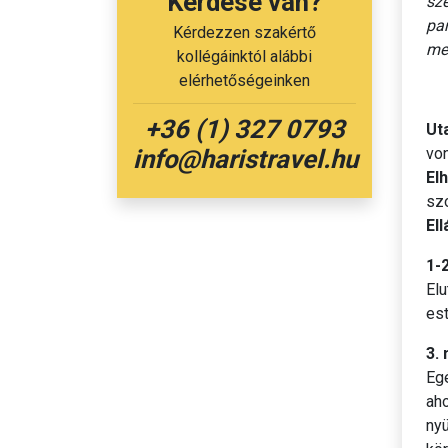
Kérdése van?
sz
par
Kérdezzen szakértő
me
kollégáinktól alábbi
elérhetőségeinken
+36 (1) 327 0793
Ut
von
info@haristravel.hu
El
sz
E
1-
Elu
est
3. 
Egé
ah
ny