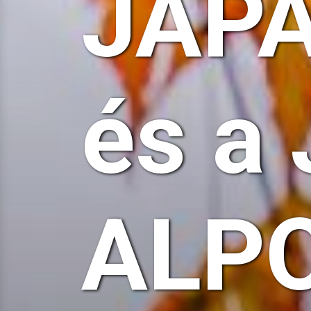
JAP
és a
ALP