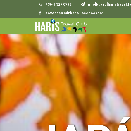
+36-1 327 0793
info[kukac]haristravel.h
Kövessen minket a Facebookon!