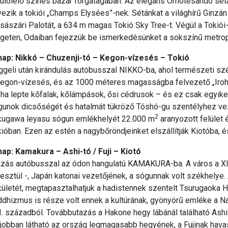
rülölelő színes bazár forgatagában. Az elegáns Omotesando sét
ezik a tokiói „Champs Elysées”-nek. Sétánkat a világhírű Ginzán f
sászári Palotát, a 634 m magas Tokió Sky Tree-t. Végül a Toki
geten, Odaiban fejezzük be ismerkedésünket a sokszínű metropo
 nap: Nikkó – Chuzenji-tó – Kegon-vízesés – Tokió
geli után kirándulás autóbusszal NIKKO-ba, ahol természeti sz
egon-vízesés, és az 1000 méteres magasságba felvezető „Iroha-z
a lepte kőfalak, kőlámpások, ősi cédrusok – és ez csak egyike
gunok dicsőségét és hatalmát tükröző Tóshó-gu szentélyhez vez
2
kugawa leyasu sógun emlékhelyét 22.000 m
aranyozott felület 
ióban. Ezen az estén a nagybőröndjeinket elszállítják Kiotóba, 
nap: Kamakura – Ashi-tó / Fuji – Kiotó
azás autóbusszal az ódon hangulatú KAMAKURA-ba. A város a XII
esztül -, Japán katonai vezetőjének, a sógunnak volt székhelye. 
kületét, megtapasztalhatjuk a hadistennek szentelt Tsurugaoka 
ddhizmus is része volt ennek a kultúrának, gyönyörű emléke a
I. századból. Továbbutazás a Hakone hegy lábánál található Ash
jobban látható az ország legmagasabb hegyének, a Fujinak hava