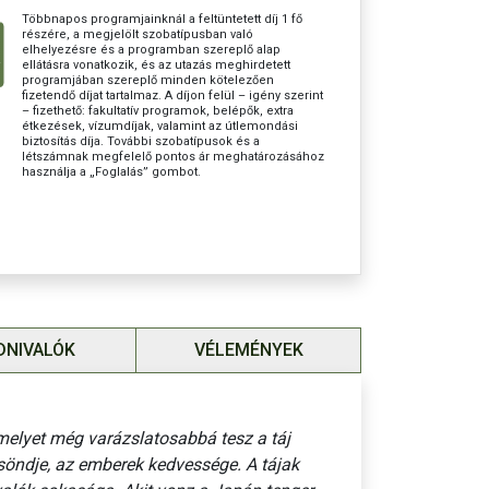
ár: 96.000 Ft (8 főétkezés)
Többnapos programjainknál a feltüntetett díj 1 fő
részére, a megjelölt szobatípusban való
elhelyezésre és a programban szereplő alap
: 349.000 Ft
ellátásra vonatkozik, és az utazás meghirdetett
programjában szereplő minden kötelezően
 útlevéllel, nem szükséges
fizetendő díjat tartalmaz. A díjon felül – igény szerint
– fizethető: fakultatív programok, belépők, extra
étkezések, vízumdíjak, valamint az útlemondási
létszám: 20 fő
biztosítás díja. További szobatípusok és a
létszámnak megfelelő pontos ár meghatározásához
Y = 2,40 Ft-ig garantáljuk.
használja a „Foglalás” gombot.
 kb. 25.000 JPY
(Helyszínen fizetendő!
)
ravaló: 55
genvezetők,
buszsofőrök
részére, helyszínen
csoportos útlemondási biztosítás díja: 3%
DNIVALÓK
VÉLEMÉNYEK
osítást az ár tartalmazza!
CS REJTETT KÖLTSÉG! NIKKÓ és a HIROSHIMA
ÁRA a RÉSZVÉTELI DÍJ RÉSZE, NEM FAKULTATÍV!
 melyet még varázslatosabbá tesz a táj
csöndje, az emberek kedvessége. A tájak
sszúnak találja a 15 napos utazást, válassza
videbb változatát, Tokiótól Oszakáig!