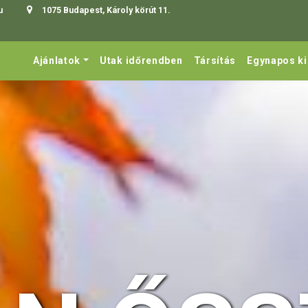
u
1075 Budapest, Károly körút 11.
Ajánlatok
Utak időrendben
Társítás
Egynapos k