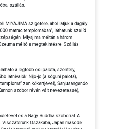
ba, szállás.
i MIYAJIMA szigetére, ahol látjuk a dagály
 1000 matrac templomában”, láthatunk szelíd
n szépségén. Miyajima méltán a három
úzeuma méltó a megtekintésre. Szállás
lálható a legtöbb ősi palota, szentély,
 látnivalók: Nijo-jo (a sóguni palota),
ny temploma” zen kőkertjével), Sanjusangendo
 Kannon szobor révén vált nevezetessé),
ületével és a Nagy Buddha szoborral. A
an. Visszatérünk Oszakába, Japán második