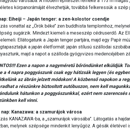
gnagyobb városába. A modern építészet remeke a 173 m magas „S
életes körpanorámáját élvezhetjük, továbbá felkeressük a szép 
 nap: Eiheiji – Japán tenger: a zen-kolostor csendje
zás vonattal az ,,Örök béke’’ zen buddhista templomhoz, melyn
épség sugárzik. Mindezt kiemeli a meseszép cédruserdő. Az EIH
felemeli. Ellátogatunk a Japán tenger partjára, majd egy Papír
tapasztaljuk a japán életformát: japán stílusú szállodai szobába
yasztunk, majd a napot a szálloda gyógyvizes medencéjében zár
NTOS!!! Ezen a napon a nagyméretű bőröndünket elküldjük Tok
re a 4 napra poggyászunk csak egy hátizsák legyen (és egyben e
 átkelünk az ábrán jelzett módokon! A közbenső napokon a re
radhat a részünkre biztosított autóbuszon, nem kell magunkka
rándulunk hátunkon a poggyászunkkal, ezért nem szerencsés s
ünkben kell vinni.
. nap: Kanazawa: a szamurájok városa
azás KANAZAWA-ba, a „szamurájok városába”. Látogatás a hajda
zban, melynek szépsége mindenkit lenyűgöz. A gésák életével i