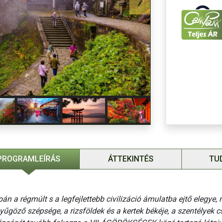
Félpanziós fel
Egyágyas felár
Vízum: magyar
Minimális utas
Az árakat 1 JP
Belépőjegyek:
Szervízdíj/bor
USD
(helyi
ide
fizetendő!)
Kedvezményes 
PROGRAMLEÍRÁS
ÁTTEKINTÉS
TU
A BBP utasbizt
FONTOS, NIN
KIRÁNDULÁS 
án a régmúlt s a legfejlettebb civilizáció ámulatba ejtő elegye,
yűgöző szépsége, a rizsföldek és a kertek békéje, a szentélyek 
Amennyiben ho
programunk rö