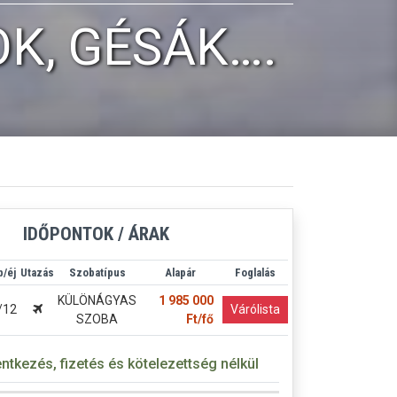
OK, GÉSÁK….
IDŐPONTOK / ÁRAK
/éj
Utazás
Szobatípus
Alapár
Foglalás
KÜLÖNÁGYAS
1 985 000
/12
Várólista
SZOBA
Ft/fő
entkezés, fizetés és kötelezettség nélkül