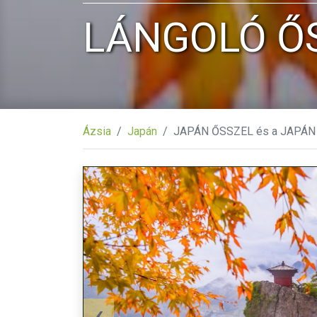
LÁNGOLÓ ŐS
Ázsia
Japán
JAPÁN ŐSSZEL és a JAPÁ