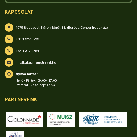
KAPCSOLAT
1075 Budapest, Károly körút 11. (Európa Center Irodaház)
+36-1-327-0793
+36-1-317-2354
info[kukac]haristravel.hu
Nyitva tartás:
Hétfő - Péntek: 09:00 - 17:00
Szombat - Vasárnap: zárva
PARTNEREINK