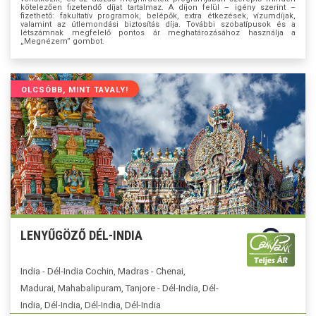
kötelezően fizetendő díjat tartalmaz. A díjon felül – igény szerint –
fizethető: fakultatív programok, belépők, extra étkezések, vízumdíjak,
valamint az útlemondási biztosítás díja. További szobatípusok és a
létszámnak megfelelő pontos ár meghatározásához használja a
„Megnézem” gombot.
OLCSÓBB, MINT TAVALY!
LENYŰGÖZŐ DÉL-INDIA
India - Dél-India Cochin, Madras - Chenai,
Madurai, Mahabalipuram, Tanjore - Dél-India, Dél-
India, Dél-India, Dél-India, Dél-India