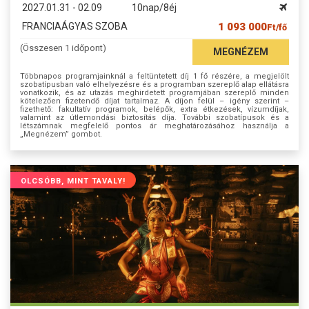
2027.01.31 - 02.09
10nap/8éj
FRANCIAÁGYAS SZOBA
1 093 000
Ft/fő
(Összesen 1 időpont)
MEGNÉZEM
Többnapos programjainknál a feltüntetett díj 1 fő részére, a megjelölt
szobatípusban való elhelyezésre és a programban szereplő alap ellátásra
vonatkozik, és az utazás meghirdetett programjában szereplő minden
kötelezően fizetendő díjat tartalmaz. A díjon felül – igény szerint –
fizethető: fakultatív programok, belépők, extra étkezések, vízumdíjak,
valamint az útlemondási biztosítás díja. További szobatípusok és a
létszámnak megfelelő pontos ár meghatározásához használja a
„Megnézem” gombot.
OLCSÓBB, MINT TAVALY!