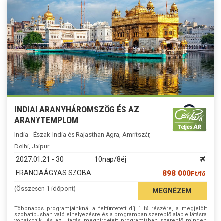
INDIAI ARANYHÁROMSZÖG ÉS AZ
ARANYTEMPLOM
India - Észak-India és Rajasthan Agra, Amritszár,
Delhi, Jaipur
2027.01.21 - 30
10nap/8éj
FRANCIAÁGYAS SZOBA
898 000
Ft/fő
(Összesen 1 időpont)
MEGNÉZEM
Többnapos programjainknál a feltüntetett díj 1 fő részére, a megjelölt
szobatípusban való elhelyezésre és a programban szereplő alap ellátásra
vonatkozik, és az utazás meghirdetett programjában szereplő minden