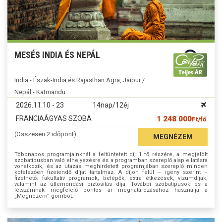
MESÉS INDIA ÉS NEPÁL
India - Észak-India és Rajasthan Agra, Jaipur /
Nepál - Katmandu
2026.11.10 - 23
14nap/12éj
FRANCIAÁGYAS SZOBA
1 248 000
Ft/fő
(Összesen 2 időpont)
MEGNÉZEM
Többnapos programjainknál a feltüntetett díj 1 fő részére, a megjelölt
szobatípusban való elhelyezésre és a programban szereplő alap ellátásra
vonatkozik, és az utazás meghirdetett programjában szereplő minden
kötelezően fizetendő díjat tartalmaz. A díjon felül – igény szerint –
fizethető: fakultatív programok, belépők, extra étkezések, vízumdíjak,
valamint az útlemondási biztosítás díja. További szobatípusok és a
létszámnak megfelelő pontos ár meghatározásához használja a
„Megnézem” gombot.