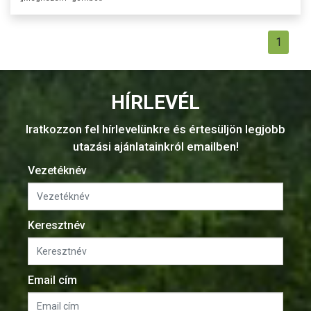
1
HÍRLEVÉL
Iratkozzon fel hírlevelünkre és értesüljön legjobb
utazási ajánlatainkról emailben!
Vezetéknév
Keresztnév
Email cím