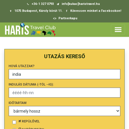
+36-1 327 0793
info[kukac]haristravel.hu
1075 Budapest, Károly körút 11.
Kövessen minket a Facebookon!
Partnerkapu
UTAZÁS KERESŐ
HOVÁ UTAZZAK?
INDULÁS DÁTUMA (-TÓL --IG):
IDŐTARTAM
REPÜLŐVEL