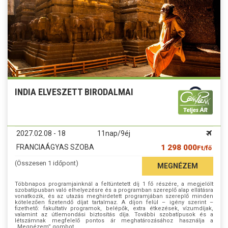
INDIA ELVESZETT BIRODALMAI
2027.02.08 - 18
11nap/9éj
FRANCIAÁGYAS SZOBA
1 298 000
Ft/fő
(Összesen 1 időpont)
MEGNÉZEM
Többnapos programjainknál a feltüntetett díj 1 fő részére, a megjelölt
szobatípusban való elhelyezésre és a programban szereplő alap ellátásra
vonatkozik, és az utazás meghirdetett programjában szereplő minden
kötelezően fizetendő díjat tartalmaz. A díjon felül – igény szerint –
fizethető: fakultatív programok, belépők, extra étkezések, vízumdíjak,
valamint az útlemondási biztosítás díja. További szobatípusok és a
létszámnak megfelelő pontos ár meghatározásához használja a
„Megnézem” gombot.