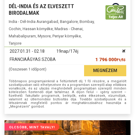
DÉL-INDIA ÉS AZ ELVESZETT
BIRODALMAK
India - Dél-India Aurangabad, Bangalore, Bombay,
Cochin, Hassan környéke, Madras - Chenai,
Mahabalipuram, Mysore, Periyar környéke,
Tanjore
2027.01.31 - 02.18
19nap/17éj
FRANCIAÁGYAS SZOBA
1 796 000
Ft/fő
(Összesen 1 időpont)
MEGNÉZEM
Többnapos programjainknál a feltüntetett díj 1 fő részére, a megjelölt
szobatípusban való elhelyezésre és a programban szereplő alap ellátásra
vonatkozik, és az utazás meghirdetett programjában szereplő minden
kötelezően fizetendő díjat tartalmaz. A díjon felül – igény szerint –
fizethető: fakultatív programok, belépők, extra étkezések, vízumdíjak,
valamint az útlemondási biztosítás díja. További szobatípusok és a
létszámnak megfelelő pontos ár meghatározásához használja a
„Megnézem” gombot.
OLCSÓBB, MINT TAVALY!