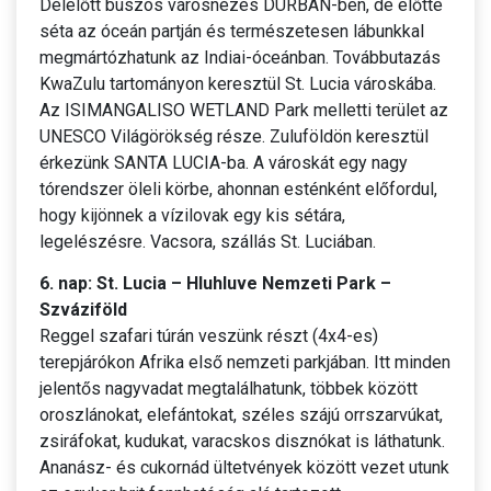
Délelőtt buszos városnézés DURBAN-ben, de előtte
séta az óceán partján és természetesen lábunkkal
megmártózhatunk az Indiai-óceánban. Továbbutazás
KwaZulu tartományon keresztül St. Lucia városkába.
Az ISIMANGALISO WETLAND Park melletti terület az
UNESCO Világörökség része. Zuluföldön keresztül
érkezünk SANTA LUCIA-ba. A városkát egy nagy
tórendszer öleli körbe, ahonnan esténként előfordul,
hogy kijönnek a vízilovak egy kis sétára,
legelészésre. Vacsora, szállás St. Luciában.
6. nap: St. Lucia – Hluhluve Nemzeti Park –
Szváziföld
Reggel szafari túrán veszünk részt (4x4-es)
terepjárókon Afrika első nemzeti parkjában. Itt minden
jelentős nagyvadat megtalálhatunk, többek között
oroszlánokat, elefántokat, széles szájú orrszarvúkat,
zsiráfokat, kudukat, varacskos disznókat is láthatunk.
Ananász- és cukornád ültetvények között vezet utunk