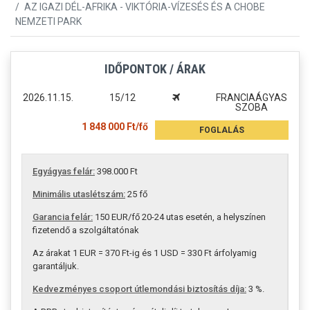
AZ IGAZI DÉL-AFRIKA - VIKTÓRIA-VÍZESÉS ÉS A CHOBE
NEMZETI PARK
IDŐPONTOK / ÁRAK
2026.11.15.
15/12
FRANCIAÁGYAS
SZOBA
1 848 000 Ft/fő
FOGLALÁS
Egyágyas felár:
398.000 Ft
Minimális utaslétszám:
25 fő
Garancia felár:
150 EUR/fő 20-24 utas esetén, a helyszínen
fizetendő a szolgáltatónak
Az árakat 1 EUR = 370 Ft-ig és 1 USD = 330 Ft árfolyamig
garantáljuk.
Kedvezményes csoport útlemondási biztosítás díja:
3 %.