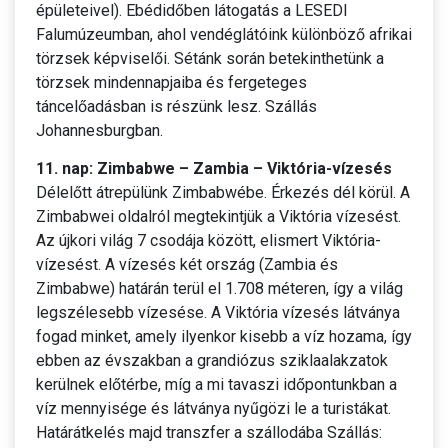
épületeivel). Ebédidőben látogatás a LESEDI
Falumúzeumban, ahol vendéglátóink különböző afrikai
törzsek képviselői. Sétánk során betekinthetünk a
törzsek mindennapjaiba és fergeteges
táncelőadásban is részünk lesz. Szállás
Johannesburgban.
11. nap: Zimbabwe – Zambia – Viktória-vízesés
Délelőtt átrepülünk Zimbabwébe. Érkezés dél körül. A
Zimbabwei oldalról megtekintjük a Viktória vízesést.
Az újkori világ 7 csodája között, elismert Viktória-
vízesést. A vízesés két ország (Zambia és
Zimbabwe) határán terül el 1.708 méteren, így a világ
legszélesebb vízesése. A Viktória vízesés látványa
fogad minket, amely ilyenkor kisebb a víz hozama, így
ebben az évszakban a grandiózus sziklaalakzatok
kerülnek előtérbe, míg a mi tavaszi időpontunkban a
víz mennyisége és látványa nyűgözi le a turistákat.
Határátkelés majd transzfer a szállodába Szállás: