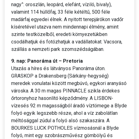
nagy”: oroszlán, leopárd, elefánt, víziló, bivaly),
valamint 114 hüllőfaj, 33 féle kétéltű, 500 féle
madárfaj egyedei élnek. A nyitott terepjárókon vadőr
kíséretével utazva nem mindennapi élmény, amint
szinte testközelből, eredeti környezetükben
csodálhatjuk és fotózhatjuk a vadállatokat. Vacsora,
szállás a nemzeti park szomszédságában.
9. nap: Panoráma út – Pretoria
Utazás a híres és látványos Panoráma úton.
GRASKOP a Drakensberg (Sárkány-hegység)
meredek vonulatai között megbúvó, egykori aranyásó
városka. A 30 m magas PINNACLE szikla érdekes
őrtoronyhoz hasonlító képződmény. A LISBON-
vízesés 92 m magasságból áradó víztömege a Blyde
folyó egyik legszebb része, ahol a víz zabolátlan
méltósággal zúdul a folyó alsó szakaszára. A
BOURKES LUCK POTHOLES vízmosásnál a Blyde
folyó, mint egy szobrászművész gömbölyű és