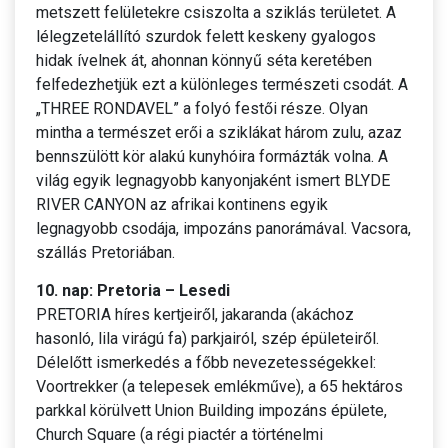
metszett felületekre csiszolta a sziklás területet. A
lélegzetelállító szurdok felett keskeny gyalogos
hidak ívelnek át, ahonnan könnyű séta keretében
felfedezhetjük ezt a különleges természeti csodát. A
„THREE RONDAVEL” a folyó festői része. Olyan
mintha a természet erői a sziklákat három zulu, azaz
bennszülött kör alakú kunyhóira formázták volna. A
világ egyik legnagyobb kanyonjaként ismert BLYDE
RIVER CANYON az afrikai kontinens egyik
legnagyobb csodája, impozáns panorámával. Vacsora,
szállás Pretoriában.
10. nap: Pretoria – Lesedi
PRETORIA híres kertjeiről, jakaranda (akáchoz
hasonló, lila virágú fa) parkjairól, szép épületeiről.
Délelőtt ismerkedés a főbb nevezetességekkel:
Voortrekker (a telepesek emlékműve), a 65 hektáros
parkkal körülvett Union Building impozáns épülete,
Church Square (a régi piactér a történelmi