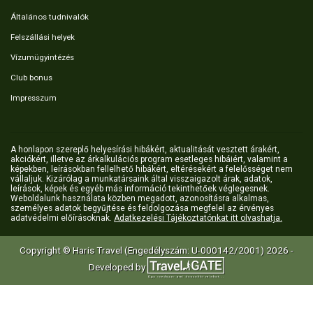
Általános tudnivalók
Felszállási helyek
Vízumügyintézés
Club bonus
Impresszum
A honlapon szereplő helyesírási hibákért, aktualitását vesztett árakért,
akciókért, illetve az árkalkulációs program esetleges hibáiért, valamint a
képekben, leírásokban fellelhető hibákért, eltérésekért a felelősséget nem
vállaljuk. Kizárólag a munkatársaink által visszaigazolt árak, adatok,
leírások, képek és egyéb más információ tekinthetőek véglegesnek.
Weboldalunk használata közben megadott, azonosításra alkalmas,
személyes adatok begyűjtése és feldolgozása megfelel az érvényes
adatvédelmi előírásoknak.
Adatkezelési Tájékoztatónkat itt olvashatja.
Copyright © Haris Travel (Engedélyszám: U-000142/2001) 2026 -
Developed by