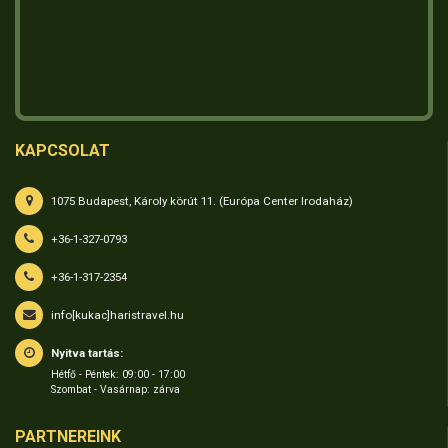
KAPCSOLAT
1075 Budapest, Károly körút 11. (Európa Center Irodaház)
+36-1-327-0793
+36-1-317-2354
info[kukac]haristravel.hu
Nyitva tartás:
Hétfő - Péntek: 09:00 - 17:00
Szombat - Vasárnap: zárva
PARTNEREINK