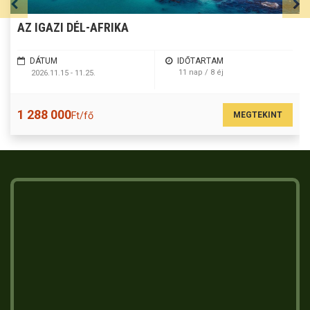
AZ IGAZI DÉL-AFRIKA
DÁTUM
IDŐTARTAM
11 nap / 8 éj
2026.11.15 - 11.25.
1 288 000
MEGTEKINT
Ft/fő