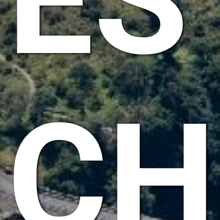
ÉS
CH