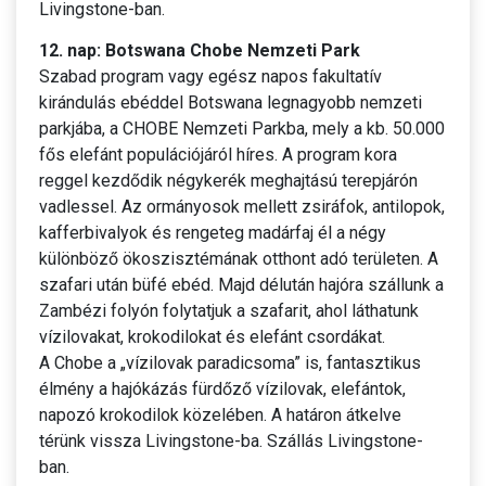
Livingstone-ban.
12. nap: Botswana Chobe Nemzeti Park
Szabad program vagy egész napos fakultatív
kirándulás ebéddel Botswana legnagyobb nemzeti
parkjába, a CHOBE Nemzeti Parkba, mely a kb. 50.000
fős elefánt populációjáról híres. A program kora
reggel kezdődik négykerék meghajtású terepjárón
vadlessel. Az ormányosok mellett zsiráfok, antilopok,
kafferbivalyok és rengeteg madárfaj él a négy
különböző ökoszisztémának otthont adó területen. A
szafari után büfé ebéd. Majd délután hajóra szállunk a
Zambézi folyón folytatjuk a szafarit, ahol láthatunk
vízilovakat, krokodilokat és elefánt csordákat.
A Chobe a „vízilovak paradicsoma” is, fantasztikus
élmény a hajókázás fürdőző vízilovak, elefántok,
napozó krokodilok közelében. A határon átkelve
térünk vissza Livingstone-ba. Szállás Livingstone-
ban.