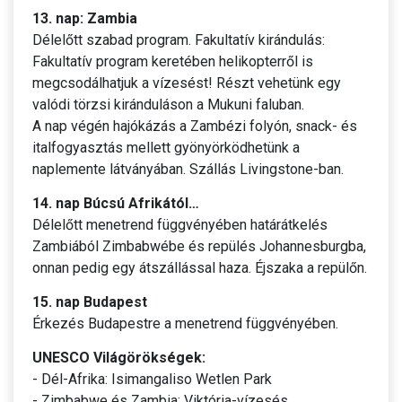
13. nap: Zambia
Délelőtt szabad program. Fakultatív kirándulás:
Fakultatív program keretében helikopterről is
megcsodálhatjuk a vízesést! Részt vehetünk egy
valódi törzsi kiránduláson a Mukuni faluban.
A nap végén hajókázás a Zambézi folyón, snack- és
italfogyasztás mellett gyönyörködhetünk a
naplemente látványában. Szállás Livingstone-ban.
14. nap Búcsú Afrikától…
Délelőtt menetrend függvényében határátkelés
Zambiából Zimbabwébe és repülés Johannesburgba,
onnan pedig egy átszállással haza. Éjszaka a repülőn.
15. nap Budapest
Érkezés Budapestre a menetrend függvényében.
UNESCO Világörökségek:
- Dél-Afrika: Isimangaliso Wetlen Park
- Zimbabwe és Zambia: Viktória-vízesés