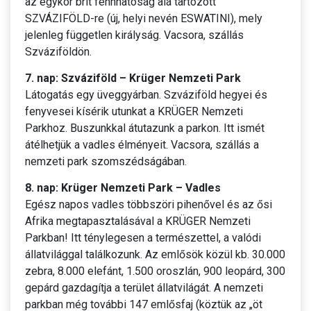
az egykor brit fennhatóság alá tartozott
SZVÁZIFÖLD-re (új, helyi nevén ESWATINI), mely
jelenleg független királyság. Vacsora, szállás
Szváziföldön.
7. nap: Szváziföld – Krüger Nemzeti Park
Látogatás egy üveggyárban. Szváziföld hegyei és
fenyvesei kísérik utunkat a KRÜGER Nemzeti
Parkhoz. Buszunkkal átutazunk a parkon. Itt ismét
átélhetjük a vadles élményeit. Vacsora, szállás a
nemzeti park szomszédságában.
8. nap: Krüger Nemzeti Park – Vadles
Egész napos vadles többszöri pihenővel és az ősi
Afrika megtapasztalásával a KRÜGER Nemzeti
Parkban! Itt ténylegesen a természettel, a valódi
állatvilággal találkozunk. Az emlősök közül kb. 30.000
zebra, 8.000 elefánt, 1.500 oroszlán, 900 leopárd, 300
gepárd gazdagítja a terület állatvilágát. A nemzeti
parkban még további 147 emlősfaj (köztük az „öt