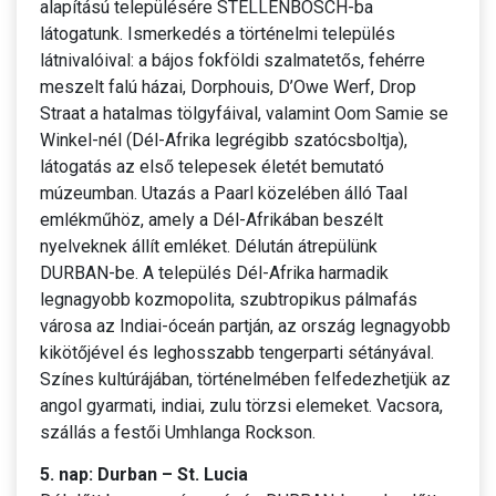
alapítású településére STELLENBOSCH-ba
látogatunk. Ismerkedés a történelmi település
látnivalóival: a bájos fokföldi szalmatetős, fehérre
meszelt falú házai, Dorphouis, D’Owe Werf, Drop
Straat a hatalmas tölgyfáival, valamint Oom Samie se
Winkel-nél (Dél-Afrika legrégibb szatócsboltja),
látogatás az első telepesek életét bemutató
múzeumban. Utazás a Paarl közelében álló Taal
emlékműhöz, amely a Dél-Afrikában beszélt
nyelveknek állít emléket. Délután átrepülünk
DURBAN-be. A település Dél-Afrika harmadik
legnagyobb kozmopolita, szubtropikus pálmafás
városa az Indiai-óceán partján, az ország legnagyobb
kikötőjével és leghosszabb tengerparti sétányával.
Színes kultúrájában, történelmében felfedezhetjük az
angol gyarmati, indiai, zulu törzsi elemeket. Vacsora,
szállás a festői Umhlanga Rockson.
5. nap: Durban – St. Lucia