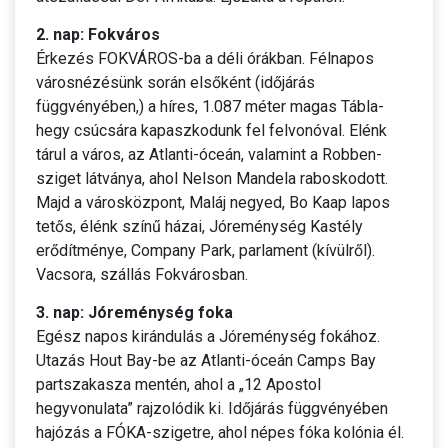
2. nap: Fokváros
Érkezés FOKVÁROS-ba a déli órákban. Félnapos
városnézésünk során elsőként (időjárás
függvényében,) a híres, 1.087 méter magas Tábla-
hegy csúcsára kapaszkodunk fel felvonóval. Elénk
tárul a város, az Atlanti-óceán, valamint a Robben-
sziget látványa, ahol Nelson Mandela raboskodott.
Majd a városközpont, Maláj negyed, Bo Kaap lapos
tetős, élénk színű házai, Jóreménység Kastély
erődítménye, Company Park, parlament (kívülről).
Vacsora, szállás Fokvárosban.
3. nap: Jóreménység foka
Egész napos kirándulás a Jóreménység fokához.
Utazás Hout Bay-be az Atlanti-óceán Camps Bay
partszakasza mentén, ahol a „12 Apostol
hegyvonulata” rajzolódik ki. Időjárás függvényében
hajózás a FÓKA-szigetre, ahol népes fóka kolónia él.