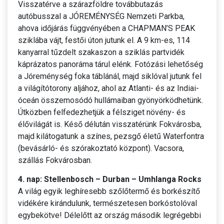
Visszatérve a szárazföldre továbbutazás
autóbusszal a JÓREMÉNYSÉG Nemzeti Parkba,
ahova időjárás függvényében a CHAPMAN’S PEAK
sziklába vájt, festői úton jutunk el. A 9 km-es, 114
kanyarral tűzdelt szakaszon a sziklás partvidék
káprázatos panoráma tárul elénk. Fotózási lehetőség
a Jóreménység foka táblánál, majd siklóval jutunk fel
a világítótorony aljához, ahol az Atlanti- és az Indiai-
óceán összemosódó hullámaiban gyönyörködhetünk.
Útközben felfedezhetjük a félsziget növény- és
élővilágát is. Késő délután visszatérünk Fokvárosba,
majd kilátogatunk a színes, pezsgő életű Waterfontra
(bevásárló- és szórakoztató központ). Vacsora,
szállás Fokvárosban.
4. nap: Stellenbosch – Durban – Umhlanga Rocks
A világ egyik leghíresebb szőlőtermő és borkészítő
vidékére kirándulunk, természetesen borkóstolóval
egybekötve! Délelőtt az ország második legrégebbi