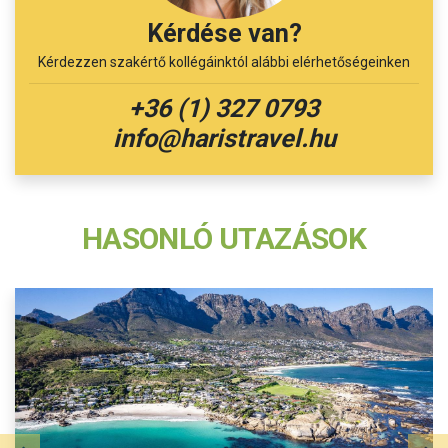
Kérdése van?
Kérdezzen szakértő kollégáinktól alábbi elérhetőségeinken
+36 (1) 327 0793
info@haristravel.hu
HASONLÓ UTAZÁSOK