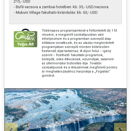
215,- USD
- Büfé vacsora a zambiai hotelben: kb. 35,- USD/vacsora
- Mukuni Village fakultatív kirándulás: kb. 65,- USD
Többnapos programjainknál a feltüntetett díj 1 fő
részére, a megjelölt szobatípusban való
elhelyezésre és a programban szereplő alap
ellátásra vonatkozik, és az utazás meghirdetett
programjában szereplő minden kötelezően
fizetendő díjat tartalmaz. A díjon felül – igény
szerint – fizethető: fakultatív programok,
belépők, extra étkezések, vízumdíjak, valamint
az útlemondási biztosítás díja. További
szobatípusok és a létszámnak megfelelő pontos
ár meghatározásához használja a „Foglalás”
gombot.