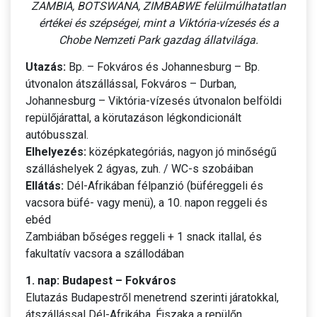
ZAMBIA, BOTSWANA, ZIMBABWE felülmúlhatatlan
értékei és szépségei, mint a Viktória-vízesés és a
Chobe Nemzeti Park gazdag állatvilága.
Utazás:
Bp. – Fokváros és Johannesburg – Bp.
útvonalon átszállással, Fokváros – Durban,
Johannesburg – Viktória-vízesés útvonalon belföldi
repülőjárattal, a körutazáson légkondicionált
autóbusszal.
Elhelyezés:
középkategóriás, nagyon jó minőségű
szálláshelyek 2 ágyas, zuh. / WC-s szobáiban
Ellátás:
Dél-Afrikában félpanzió (büféreggeli és
vacsora büfé- vagy menü), a 10. napon reggeli és
ebéd
Zambiában bőséges reggeli + 1 snack itallal, és
fakultatív vacsora a szállodában
1. nap: Budapest – Fokváros
Elutazás Budapestről menetrend szerinti járatokkal,
átszállással Dél-Afrikába. Éjszaka a repülőn.