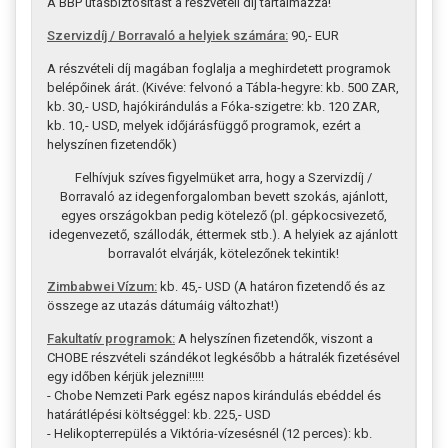
A BBP utasbiztosítást a részvételi díj tartalmazza!
Szervizdíj / Borravaló a helyiek számára:
90,- EUR
A részvételi díj magában foglalja a meghirdetett programok
belépőinek árát. (Kivéve: felvonó a Tábla-hegyre: kb. 500 ZAR,
kb. 30,- USD, hajókirándulás a Fóka-szigetre: kb. 120 ZAR,
kb. 10,- USD, melyek időjárásfüggő programok, ezért a
helyszínen fizetendők)
Felhívjuk szíves figyelmüket arra, hogy a Szervizdíj /
Borravaló az idegenforgalomban bevett szokás, ajánlott,
egyes országokban pedig kötelező (pl. gépkocsivezető,
idegenvezető, szállodák, éttermek stb.). A helyiek az ajánlott
borravalót elvárják, kötelezőnek tekintik!
Zimbabwei Vízum:
kb. 45,- USD (A határon fizetendő és az
összege az utazás dátumáig változhat!)
Fakultatív programok:
A helyszínen fizetendők, viszont a
CHOBE részvételi szándékot legkésőbb a hátralék fizetésével
egy időben kérjük jelezni!!!!!
- Chobe Nemzeti Park egész napos kirándulás ebéddel és
határátlépési költséggel: kb. 225,- USD
- Helikopterrepülés a Viktória-vízesésnél (12 perces): kb.