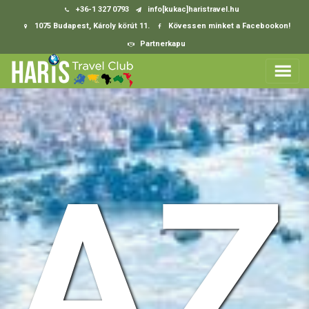
+36-1 327 0793
info[kukac]haristravel.hu
1075 Budapest, Károly körút 11.
Kövessen minket a Facebookon!
Partnerkapu
AZ