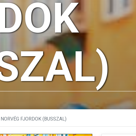
RDOK
SZAL)
 NORVÉG FJORDOK (BUSSZAL)