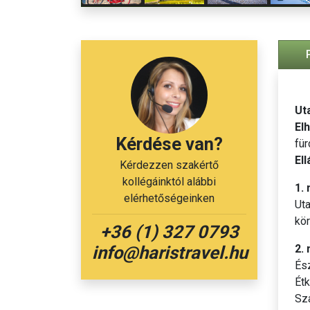
Ut
El
Kérdése van?
fü
Ell
Kérdezzen szakértő
kollégáinktól alábbi
1.
elérhetőségeinken
Ut
kör
+36 (1) 327 0793
2.
info@haristravel.hu
Ész
Étk
Sz