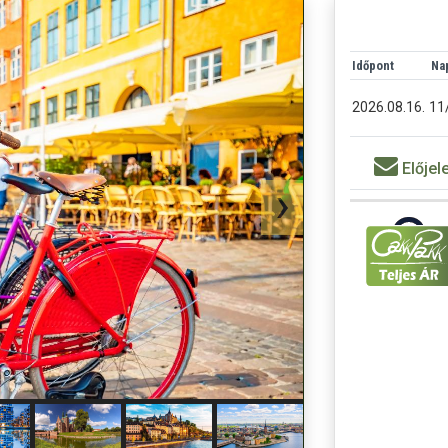
Időpont
Nap
2026.08.16.
11
Előjel
Félpanziós fel
Egyágyas felá
Minimális uta
(Helyszínen fi
Az árakat
1 € 
Belépőjegyek,
(összegük az i
1.600 NOK, va