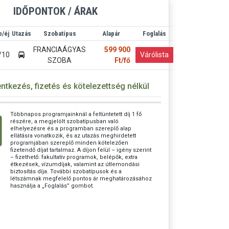
IDŐPONTOK / ÁRAK
/éj
Utazás
Szobatípus
Alapár
Foglalás
FRANCIAÁGYAS
599 900
/10
Várólista
SZOBA
Ft/fő
entkezés, fizetés és kötelezettség nélkül
ár (7 vacsora:):
Többnapos programjainknál a feltüntetett díj 1 fő
128.600 Ft
részére, a megjelölt szobatípusban való
elhelyezésre és a programban szereplő alap
r:
234.000 Ft
ellátásra vonatkozik, és az utazás meghirdetett
programjában szereplő minden kötelezően
slétszám:
fizetendő díjat tartalmaz. A díjon felül – igény szerint
35 fő Felár 30-34 fő esetén: 100 €
– fizethető: fakultatív programok, belépők, extra
zetendő!)
étkezések, vízumdíjak, valamint az útlemondási
biztosítás díja. További szobatípusok és a
= 400 Ft-ig garantáljuk.
létszámnak megfelelő pontos ár meghatározásához
használja a „Foglalás” gombot.
 VOX készülék és a norvég hajókirándulás ára
ndulásig változhat): kb. 500 DKK; kb. 1.200 SEK; kb.
gy ennek megfelelő €. (Helyszínen fizetendő!)