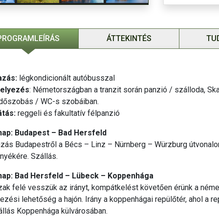
Kalkulált cso
A BBP utasbiz
PROGRAMLEÍRÁS
ÁTTEKINTÉS
TU
azás:
légkondicionált autóbusszal
helyezés
: Németországban a tranzit során panzió / szálloda, Sk
rdőszobás / WC-s szobáiban.
átás:
reggeli és fakultatív félpanzió
 nap: Budapest – Bad Hersfeld
azás Budapestről a Bécs – Linz – Nürnberg – Würzburg útvonalo
nyékére. Szállás.
 nap: Bad Hersfeld – Lübeck – Koppenhága
ak felé vesszük az irányt, kompátkelést követően érünk a néme
ezési lehetőség a hajón. Irány a koppenhágai repülőtér, ahol a 
állás Koppenhága külvárosában.