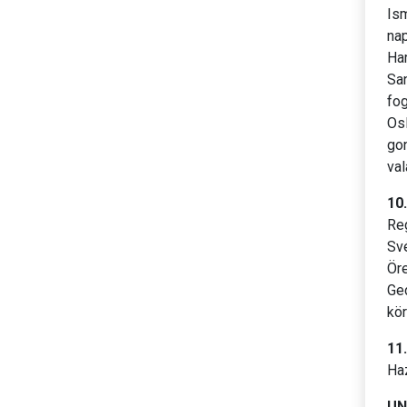
Is
nap
Har
San
fog
Osl
gon
val
10
Reg
Své
Öre
Ge
kö
11
Ha
UN