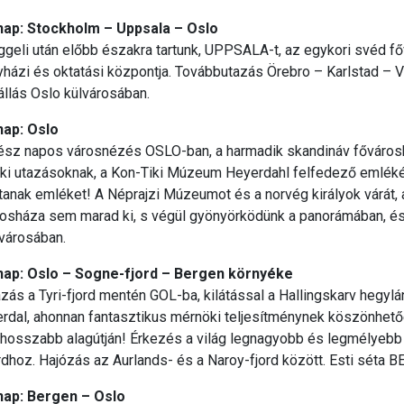
 nap: Stockholm – Uppsala – Oslo
geli után előbb északra tartunk, UPPSALA-t, az egykori svéd f
házi és oktatási központja. Továbbutazás Örebro – Karlstad – V
llás Oslo külvárosában.
nap: Oslo
ész napos városnézés OSLO-ban, a harmadik skandináv fővárosb
ki utazásoknak, a Kon-Tiki Múzeum Heyerdahl felfedező emlékén
ítanak emléket! A Néprajzi Múzeumot és a norvég királyok várát, 
rosháza sem marad ki, s végül gyönyörködünk a panorámában, és 
városában.
 nap: Oslo – Sogne-fjord – Bergen környéke
zás a Tyri-fjord mentén GOL-ba, kilátással a Hallingskarv hegyl
rdal, ahonnan fantasztikus mérnöki teljesítménynek köszönhetőe
ghosszabb alagútján! Érkezés a világ legnagyobb és legmélyebb
rdhoz. Hajózás az Aurlands- és a Naroy-fjord között. Esti séta
 nap: Bergen – Oslo