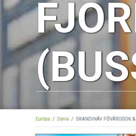
FJO
(BUS
Európa
Dánia
SKANDINÁV FŐVÁROSOK &