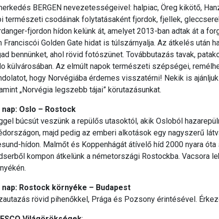
merkedés BERGEN nevezetességeivel: halpiac, Öreg kikötő, Han
i természeti csodáinak folytatásaként fjordok, fjellek, gleccsere
danger-fjordon hídon kelünk át, amelyet 2013-ban adtak át a fo
 Franciscói Golden Gate hidat is túlszárnyalja. Az átkelés után
ad bennünket, ahol rövid fotószünet. Továbbutazás tavak, patak
o külvárosában. Az elmúlt napok természeti szépségei, remélhe
dolatot, hogy Norvégiába érdemes visszatérni! Nekik is ajánlj
amint „Norvégia legszebb tájai” körutazásunkat.
. nap: Oslo – Rostock
gel búcsút veszünk a repülős utasoktól, akik Osloból hazarepüln
dországon, majd pedig az emberi alkotások egy nagyszerű látvá
sund-hídon. Malmőt és Koppenhágát átívelő híd 2000 nyara óta 
dserből kompon átkelünk a németországi Rostockba. Vacsora leh
rnyékén.
. nap: Rostock környéke – Budapest
zautazás rövid pihenőkkel, Prága és Pozsony érintésével. Érkez
ESCO Világörökségek
: