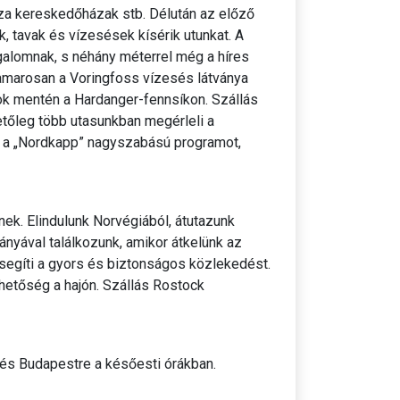
za kereskedőházak stb. Délután az előző
k, tavak és vízesések kísérik utunkat. A
rgalomnak, s néhány méterrel még a híres
 hamarosan a Voringfoss vízesés látványa
ok mentén a Hardanger-fennsíkon. Szállás
tőleg több utasunkban megérleli a
uk a „Nordkapp” nagyszabású programot,
ek. Elindulunk Norvégiából, átutazunk
nyával találkozunk, amikor átkelünk az
segíti a gyors és biztonságos közlekedést.
etőség a hajón. Szállás Rostock
és Budapestre a későesti órákban.