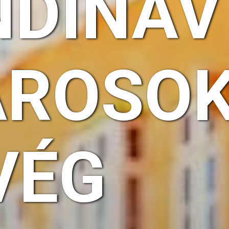
NDINÁV
ÁROSOK
VÉG