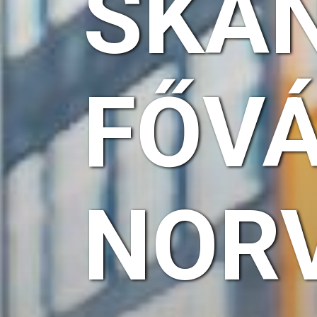
SKA
FŐV
NOR