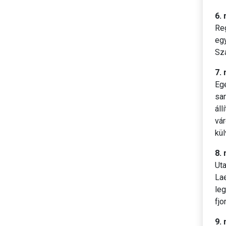
6.
Reg
egy
Szá
7. 
Eg
sar
áll
vá
kül
8.
Uta
Lae
le
fjo
9.