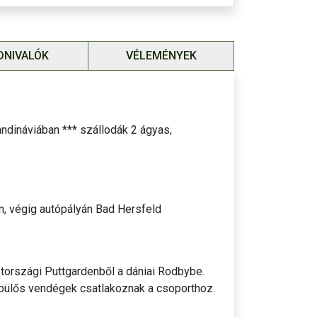
portos útlemondási biztosítás
díja: 3 %.
tosítást
az ár tartalmazza!
DNIVALÓK
VÉLEMÉNYEK
andináviában *** szállodák 2 ágyas,
n, végig autópályán Bad Hersfeld
tországi Puttgardenből a dániai Rodbybe.
repülős vendégek csatlakoznak a csoporthoz.