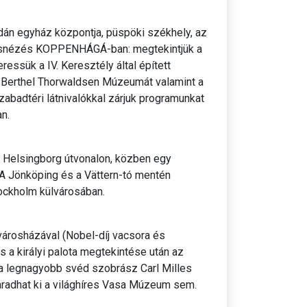
dán egyház központja, püspöki székhely, az
rosnézés KOPPENHÁGÁ-ban: megtekintjük a
ressük a IV. Keresztély által épített
k Berthel Thorwaldsen Múzeumát valamint a
abadtéri látnivalókkal zárjuk programunkat
n.
Helsingborg útvonalon, közben egy
 A Jönköping és a Vättern-tó mentén
ockholm külvárosában.
rosházával (Nobel-díj vacsora és
 a királyi palota megtekintése után az
 a legnagyobb svéd szobrász Carl Milles
radhat ki a világhíres Vasa Múzeum sem.