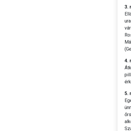
3.
Ell
ur
vár
Ro
Már
(Ge
4.
Át
pil
érk
5.
Eg
ünn
őrs
al
Sz