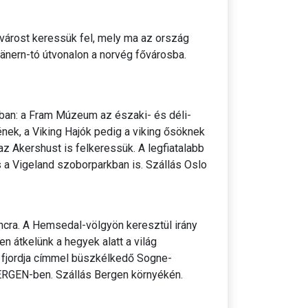
ővárost keressük fel, mely ma az ország
änern-tó útvonalon a norvég fővárosba.
an: a Fram Múzeum az északi- és déli-
ek, a Viking Hajók pedig a viking ősöknek
az Akershust is felkeressük. A legfiatalabb
a Vigeland szoborparkban is. Szállás Oslo
áncra. A Hemsedal-völgyön keresztül irány
n átkelünk a hegyek alatt a világ
 fjordja címmel büszkélkedő Sogne-
 BERGEN-ben. Szállás Bergen környékén.