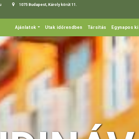
u
1075 Budapest, Károly körút 11.
Ajánlatok
Utak időrendben
Társítás
Egynapos k