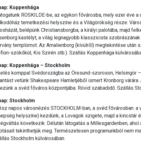
 nap: Koppenhága
átogatunk ROSKILDE-be, az egykori fővárosba, mely ezer éve a 
alkodóház temetkezési helyszíne és a Világörökség része. Vá
osházát, belépünk Christiansborgba, a királyi palotába, majd felke
senborg kastélyt, a világ legnagyobb klasszicista szobrászána
vány templomot. Az Amalienborg (kívülről) megtekintése után sz
fion-szökőkút, Kis Szirén stb.). Szállás Koppenhága külvárosába
 nap: Koppenhága – Stockholm
kelés komppal Svédországba az Öresund-szoroson, Helsingör – 
lantást vetünk Shakespeare Hamletjéből ismert Kronborg várára.
ezünk a svéd főváros központjába. Rövid szabadidő. Szállás St
 nap: Stockholm
ész napos városnézés STOCKHOLM-ban, a svéd fővárosban: a vá
epség helyszíne) kezdünk, a Lovagok szigete, majd a kincstár és
égváltás következik. Délután látogatás a Millesgardenben, ahol
kotásait tekinthetjük meg. Természetesen programunkból nem ma
állás Stockholm külvárosában.