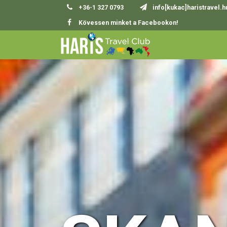
+36-1 327 0793
info[kukac]haristravel.h
Kövessen minket a Facebookon!