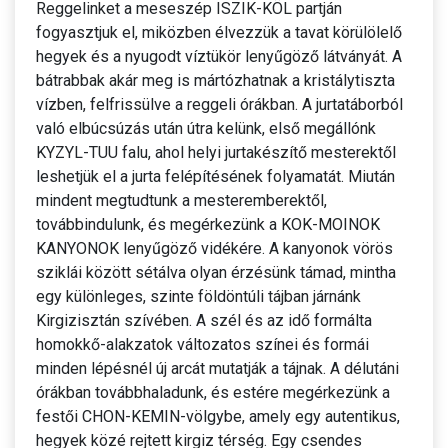
Reggelinket a meseszép ISZIK-KÖL partján
fogyasztjuk el, miközben élvezzük a tavat körülölelő
hegyek és a nyugodt víztükör lenyűgöző látványát. A
bátrabbak akár meg is mártózhatnak a kristálytiszta
vízben, felfrissülve a reggeli órákban. A jurtatáborból
való elbúcsúzás után útra kelünk, első megállónk
KYZYL-TUU falu, ahol helyi jurtakészítő mesterektől
leshetjük el a jurta felépítésének folyamatát. Miután
mindent megtudtunk a mesteremberektől,
továbbindulunk, és megérkezünk a KOK-MOINOK
KANYONOK lenyűgöző vidékére. A kanyonok vörös
sziklái között sétálva olyan érzésünk támad, mintha
egy különleges, szinte földöntúli tájban járnánk
Kirgizisztán szívében. A szél és az idő formálta
homokkő-alakzatok változatos színei és formái
minden lépésnél új arcát mutatják a tájnak. A délutáni
órákban továbbhaladunk, és estére megérkezünk a
festői CHON-KEMIN-völgybe, amely egy autentikus,
hegyek közé rejtett kirgiz térség. Egy csendes