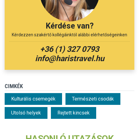
Kérdése van?
Kérdezzen szakértő kollégáinktól alábbi elérhetőségeinken
+36 (1) 327 0793
info@haristravel.hu
CIMKÉK
Kulturális csemegék
Természeti csodák
Utolsó helyek
Rejtett kincsek
HASONLÓ UTAZÁSOK