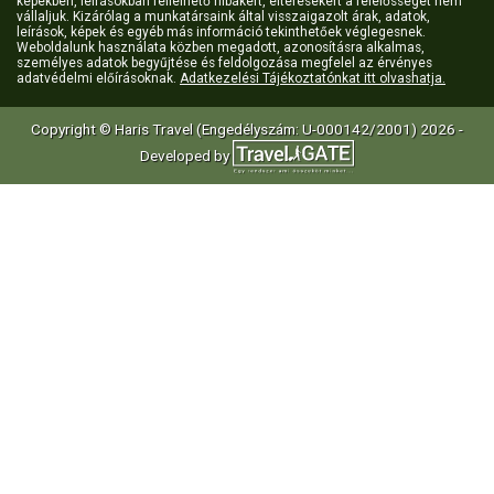
képekben, leírásokban fellelhető hibákért, eltérésekért a felelősséget nem
vállaljuk. Kizárólag a munkatársaink által visszaigazolt árak, adatok,
leírások, képek és egyéb más információ tekinthetőek véglegesnek.
Weboldalunk használata közben megadott, azonosításra alkalmas,
személyes adatok begyűjtése és feldolgozása megfelel az érvényes
adatvédelmi előírásoknak.
Adatkezelési Tájékoztatónkat itt olvashatja.
Copyright © Haris Travel (Engedélyszám: U-000142/2001) 2026 -
Developed by