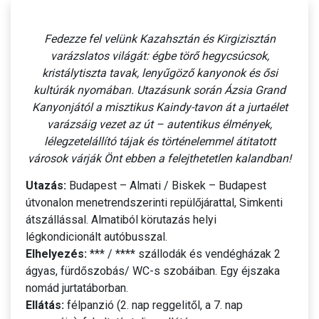
Fedezze fel velünk Kazahsztán és Kirgizisztán
varázslatos világát: égbe törő hegycsúcsok,
kristálytiszta tavak, lenyűgöző kanyonok és ősi
kultúrák nyomában. Utazásunk során Ázsia Grand
Kanyonjától a misztikus Kaindy-tavon át a jurtaélet
varázsáig vezet az út – autentikus élmények,
lélegzetelállító tájak és történelemmel átitatott
városok várják Önt ebben a felejthetetlen kalandban!
Utazás:
Budapest – Almati / Biskek – Budapest
útvonalon menetrendszerinti repülőjárattal, Simkenti
átszállással. Almatiból körutazás helyi
légkondicionált autóbusszal.
Elhelyezés:
*** / **** szállodák és vendégházak 2
ágyas, fürdőszobás/ WC-s szobáiban. Egy éjszaka
nomád jurtatáborban.
Ellátás:
félpanzió (2. nap reggelitől, a 7. nap