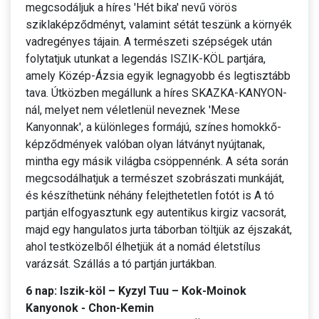
megcsodáljuk a híres 'Hét bika' nevű vörös
sziklaképződményt, valamint sétát teszünk a környék
vadregényes tájain. A természeti szépségek után
folytatjuk utunkat a legendás ISZIK-KÖL partjára,
amely Közép-Ázsia egyik legnagyobb és legtisztább
tava. Útközben megállunk a híres SKAZKA-KANYON-
nál, melyet nem véletlenül neveznek 'Mese
Kanyonnak', a különleges formájú, színes homokkő-
képződmények valóban olyan látványt nyújtanak,
mintha egy másik világba csöppennénk. A séta során
megcsodálhatjuk a természet szobrászati munkáját,
és készíthetünk néhány felejthetetlen fotót is A tó
partján elfogyasztunk egy autentikus kirgiz vacsorát,
majd egy hangulatos jurta táborban töltjük az éjszakát,
ahol testközelből élhetjük át a nomád életstílus
varázsát. Szállás a tó partján jurtákban.
6 nap: Iszik-köl – Kyzyl Tuu – Kok-Moinok
Kanyonok - Chon-Kemin