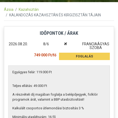
Ázsia
Kazahsztán
KALANDOZÁS KAZAHSZTÁN ÉS KIRGIZISZTÁN TÁJAIN
IDŐPONTOK / ÁRAK
2026.08.20.
8/6
FRANCIAÁGYAS
SZOBA
749 000 Ft/fő
FOGLALÁS
Egyágyas felár: 119.000 Ft
Teljes ellátás: 49.000 Ft
A részvételi díj magában foglalja a belépőjegyek, folklór
programok árát, valamint a BBP utasbiztosítást!
Kalkulált csoportos útlemondási biztosítás 3 %
Minimális utaslétszám: 16 fő