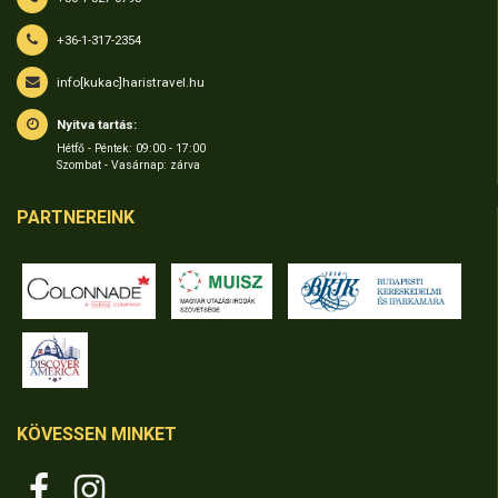
+36-1-317-2354
info[kukac]haristravel.hu
Nyitva tartás:
Hétfő - Péntek: 09:00 - 17:00
Szombat - Vasárnap: zárva
PARTNEREINK
KÖVESSEN MINKET