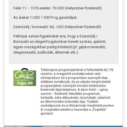
Felár 11 – 15 fő esetén: 70 USD (Helyszínen fizetendő)
Az árakat 1 USD = 350 Ft-ig garantáljuk.
Szervízdíj / borravaló: 60,- USD (Helyszínen fizetendő)
Felhívjuk szíves figyelmüket arra, hogy a Szervízdíj /
Borravaló az idegenforgalomban bevett szokás, ajánlott,
egyes országokban pedig kötelező (pl. gépkocsivezető,
idegenvezető, szállodák, éttermek stb.).
Többnapos programjainknál a feltüntetett díj 1 fő
részére, a megjelölt szobatípusban való
elhelyezésre és a programban szereplő alap
ellátásra vonatkozik, és az utazás meghirdetett
programjában szereplő minden kötelezően
fizetendő díjat tartalmaz. A díjon felül – igény
szerint – fizethető: fakultatív programok,
belépők, extra étkezések, vízumdíjak, valamint
az útlemondási biztosítás díja. További
szobatípusok és a létszámnak megfelelő pontos
ár meghatározásához használja a „Foglalás”
gombot.