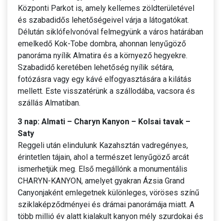
Központi Parkot is, amely kellemes zöldterületével
és szabadidős lehetőségeivel várja a látogatókat.
Délután siklófelvonóval felmegyünk a város határában
emelkedő Kok-Tobe dombra, ahonnan lenyűgöző
panoráma nyílik Almatira és a környező hegyekre.
Szabadidő keretében lehetőség nyílik sétára,
fotózásra vagy egy kávé elfogyasztására a kilátás
mellett. Este visszatérünk a szállodába, vacsora és
szállás Almatiban.
3 nap: Almati – Charyn Kanyon – Kolsai tavak –
Saty
Reggeli után elindulunk Kazahsztán vadregényes,
érintetlen tájain, ahol a természet lenyűgöző arcát
ismerhetjük meg. Első megállónk a monumentális
CHARYN-KANYON, amelyet gyakran Ázsia Grand
Canyonjaként emlegetnek különleges, vöröses színű
sziklaképződményei és drámai panorámája miatt. A
több millió év alatt kialakult kanyon mély szurdokai és