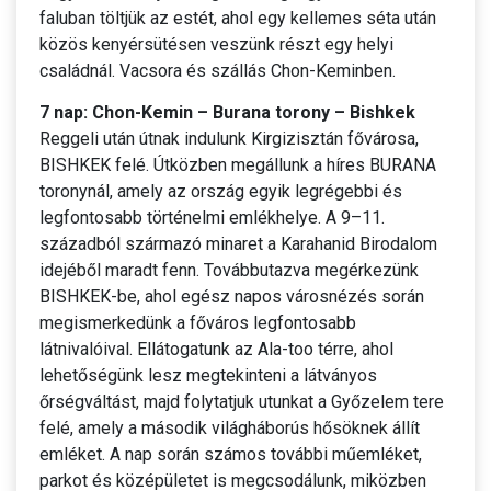
faluban töltjük az estét, ahol egy kellemes séta után
közös kenyérsütésen veszünk részt egy helyi
családnál. Vacsora és szállás Chon-Keminben.
7 nap: Chon-Kemin – Burana torony – Bishkek
Reggeli után útnak indulunk Kirgizisztán fővárosa,
BISHKEK felé. Útközben megállunk a híres BURANA
toronynál, amely az ország egyik legrégebbi és
legfontosabb történelmi emlékhelye. A 9–11.
századból származó minaret a Karahanid Birodalom
idejéből maradt fenn. Továbbutazva megérkezünk
BISHKEK-be, ahol egész napos városnézés során
megismerkedünk a főváros legfontosabb
látnivalóival. Ellátogatunk az Ala-too térre, ahol
lehetőségünk lesz megtekinteni a látványos
őrségváltást, majd folytatjuk utunkat a Győzelem tere
felé, amely a második világháborús hősöknek állít
emléket. A nap során számos további műemléket,
parkot és középületet is megcsodálunk, miközben