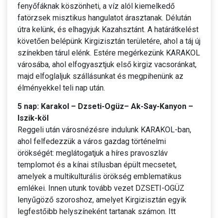
fenyőfáknak köszönheti, a víz alól kiemelkedő
fatörzsek misztikus hangulatot árasztanak. Délután
útra kelünk, és elhagyjuk Kazahsztánt. A határátkelést
követően belépünk Kirgizisztán területére, ahol a táj új
színekben tárul elénk. Estére megérkezünk KARAKOL
városába, ahol elfogyasztjuk első kirgiz vacsoránkat,
majd elfoglaljuk szállásunkat és megpihenünk az
élményekkel teli nap után.
5 nap: Karakol – Dzseti-Ogüz– Ak-Say-Kanyon –
Iszik-köl
Reggeli után városnézésre indulunk KARAKOL-ban,
ahol felfedezzük a város gazdag történelmi
örökségét: meglátogatjuk a híres pravoszláv
templomot és a kínai stílusban épült mecsetet,
amelyek a multikulturális örökség emblematikus
emlékei. Innen utunk tovább vezet DZSETI-OGÜZ
lenyűgöző szoroshoz, amelyet Kirgizisztán egyik
legfestőibb helyszíneként tartanak számon. Itt