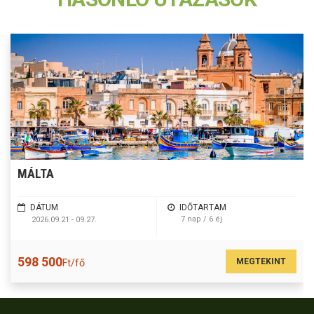
MÁLTA
DÁTUM
IDŐTARTAM
7 nap / 6 éj
2026.09.21 - 09.27.
598 500
MEGTEKINT
Ft/fő