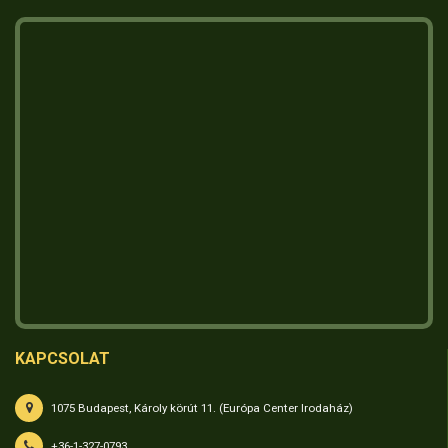
KAPCSOLAT
1075 Budapest, Károly körút 11. (Európa Center Irodaház)
+36-1-327-0793