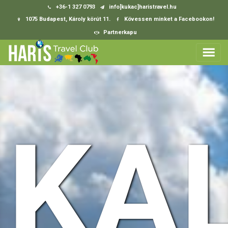
+36-1 327 0793
info[kukac]haristravel.hu
1075 Budapest, Károly körút 11.
Kövessen minket a Facebookon!
Partnerkapu
KA