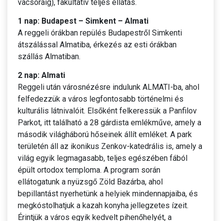
vacsoráig), fakultatív teljes ellátás.
1 nap: Budapest – Simkent – Almati
A reggeli órákban repülés Budapestről Simkenti
átszálással Almatiba, érkezés az esti órákban
szállás Almatiban.
2 nap: Almati
Reggeli után városnézésre indulunk ALMATI-ba, ahol
felfedezzük a város legfontosabb történelmi és
kulturális látnivalóit. Elsőként felkeressük a Panfilov
Parkot, itt található a 28 gárdista emlékműve, amely a
második világháború hőseinek állít emléket. A park
területén áll az ikonikus Zenkov-katedrális is, amely a
világ egyik legmagasabb, teljes egészében fából
épült ortodox temploma. A program során
ellátogatunk a nyüzsgő Zöld Bazárba, ahol
bepillantást nyerhetünk a helyiek mindennapjaiba, és
megkóstolhatjuk a kazah konyha jellegzetes ízeit.
Érintjük a város egyik kedvelt pihenőhelyét, a