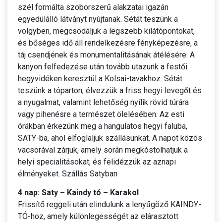
szél formálta szoborszerű alakzatai igazán
egyedülálló látványt nyújtanak. Sétát teszünk a
völgyben, megcsodáljuk a legszebb kilátópontokat,
és bőséges idő áll rendelkezésre fényképezésre, a
táj csendjének és monumentalitásának átélésére. A
kanyon felfedezése után tovább utazunk a festői
hegyvidéken keresztül a Kolsai-tavakhoz. Sétát
teszünk a tóparton, élvezzük a friss hegyi levegőt és
a nyugalmat, valamint lehetőség nyílik rövid túrára
vagy pihenésre a természet ölelésében. Az esti
órákban érkezünk meg a hangulatos hegyi faluba,
SATY-ba, ahol elfoglaljuk szállásunkat. A napot közös
vacsorával zárjuk, amely során megkóstolhatjuk a
helyi specialitásokat, és felidézzük az aznapi
élményeket. Szállás Satyban
4 nap: Saty – Kaindy tó – Karakol
Frissítő reggeli után elindulunk a lenyűgöző KAINDY-
TÓ-hoz, amely különlegességét az elárasztott