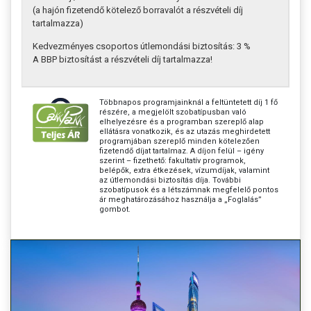
(a hajón fizetendő kötelező borravalót a részvételi díj
tartalmazza)
Kedvezményes csoportos útlemondási biztosítás: 3 %
A BBP biztosítást a részvételi díj tartalmazza!
Többnapos programjainknál a feltüntetett díj 1 fő
részére, a megjelölt szobatípusban való
elhelyezésre és a programban szereplő alap
ellátásra vonatkozik, és az utazás meghirdetett
programjában szereplő minden kötelezően
fizetendő díjat tartalmaz. A díjon felül – igény
szerint – fizethető: fakultatív programok,
belépők, extra étkezések, vízumdíjak, valamint
az útlemondási biztosítás díja. További
szobatípusok és a létszámnak megfelelő pontos
ár meghatározásához használja a „Foglalás”
gombot.