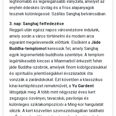
legfinomabb és legelegánsabb irányzata, amelyet az
enyhén édeskés ízvilág és a friss alapanyagok
tesznek különlegessé. Szállás Sanghaj belvárosában.
3. nap: Sanghaj felfedezése
Reggeli után egész napos városnézésre indulunk,
amely során a város történelmi és modern arca
egyaránt megelevenedik előttünk. Elsőként a
Jáde
Buddha-templomot
keressük fel, amely Sanghaj
egyik legismertebb buddhista szentélye. A templom
legértékesebb kincsei a Mianmarból érkezett fehér
jáde Buddha-szobrok, amelyek finom kidolgozásukkal
és spirituális jelentőségükkel évszázadok óta
vonzzák a zarándokokat. Ezt követően a klasszikus
kínai kertépítészet remekművét, a
Yu Gardent
látogatjuk meg. A több mint négyszáz éves kert
zegzugos ösvényei, tavacskái, pavilonjai és
különleges sziklakompozíciói a Ming-kor hangulatát
idézik. A kert közvetlen szomszédságában található