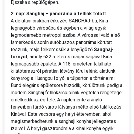
Éjszaka a repülőgépen.
2. nap: Sanghaj – panoráma a felhők fölött
A délutáni órákban érkezés SANGHAJ-ba, Kína
legnagyobb városába és egyben a világ egyik
legmodernebb metropoliszába. A várossal való első
ismerkedés során autóbuszos panoráma körutat
teszünk, majd felkeressük a lenyűgöző
Sanghaj-
tornyot
, amely 632 méteres magasságával Kína
legmagasabb épülete. A 118. emeleten található
kilátóteraszról páratlan látvány tárul elénk: alattunk
kanyarog a Huangpu folyó, a túlparton a történelmi
Bund elegáns épületsora húzódik, körülöttünk pedig a
modern Sanghaj felhőkarcolóinak végtelen rengetege
emelkedik az ég felé. A naplemente aranyló
fényeiben fürdő város látványa méltó első találkozás
Kínával. Este vacsora egy helyi étteremben, ahol
megismerkedhetünk a sanghaji konyha jellegzetes
ízeivel. A helyi gasztronómia a kínai konyha egyik