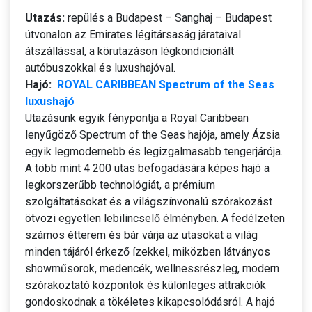
Utazás:
repülés a Budapest – Sanghaj – Budapest
útvonalon az Emirates légitársaság járataival
átszállással, a körutazáson légkondicionált
autóbuszokkal és luxushajóval.
Hajó:
ROYAL CARIBBEAN Spectrum of the Seas
luxushajó
Utazásunk egyik fénypontja a Royal Caribbean
lenyűgöző Spectrum of the Seas hajója, amely Ázsia
egyik legmodernebb és legizgalmasabb tengerjárója.
A több mint 4 200 utas befogadására képes hajó a
legkorszerűbb technológiát, a prémium
szolgáltatásokat és a világszínvonalú szórakozást
ötvözi egyetlen lebilincselő élményben. A fedélzeten
számos étterem és bár várja az utasokat a világ
minden tájáról érkező ízekkel, miközben látványos
showműsorok, medencék, wellnessrészleg, modern
szórakoztató központok és különleges attrakciók
gondoskodnak a tökéletes kikapcsolódásról. A hajó