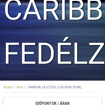
CARIB
FEDÉL
Ázsia
Kína
SANGHAJ & SZÖUL LUXUSHAJÓVAL
IDŐPONTOK / ÁRAK