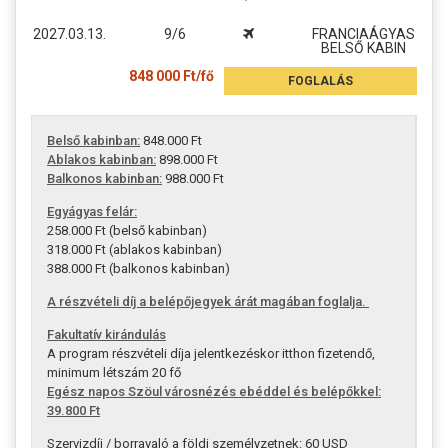
2027.03.13.
9/6
FRANCIAÁGYAS
BELSŐ KABIN
848 000 Ft/fő
FOGLALÁS
Belső kabinban:
848.000 Ft
Ablakos kabinban:
898.000 Ft
Balkonos kabinban:
988.000 Ft
Egyágyas felár:
258.000 Ft (belső kabinban)
318.000 Ft (ablakos kabinban)
388.000 Ft (balkonos kabinban)
A részvételi díj a belépőjegyek árát magában foglalja.
Fakultatív kirándulás
A program részvételi díja jelentkezéskor itthon fizetendő,
minimum létszám 20 fő
Egész napos Szöul városnézés ebéddel és belépőkkel:
39.800 Ft
Szervizdíj / borravaló a földi személyzetnek: 60 USD