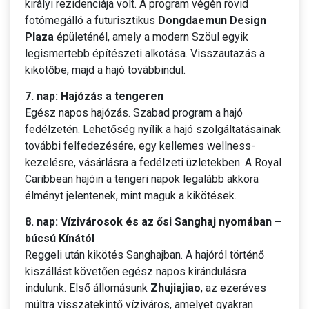
királyi rezidenciája volt. A program végén rövid
fotómegálló a futurisztikus
Dongdaemun Design
Plaza
épületénél, amely a modern Szöul egyik
legismertebb építészeti alkotása. Visszautazás a
kikötőbe, majd a hajó továbbindul.
7. nap: Hajózás a tengeren
Egész napos hajózás. Szabad program a hajó
fedélzetén. Lehetőség nyílik a hajó szolgáltatásainak
további felfedezésére, egy kellemes wellness-
kezelésre, vásárlásra a fedélzeti üzletekben. A Royal
Caribbean hajóin a tengeri napok legalább akkora
élményt jelentenek, mint maguk a kikötések.
8. nap: Vízivárosok és az ősi Sanghaj nyomában –
búcsú Kínától
Reggeli után kikötés Sanghajban. A hajóról történő
kiszállást követően egész napos kirándulásra
indulunk. Első állomásunk
Zhujiajiao
, az ezeréves
múltra visszatekintő víziváros, amelyet gyakran