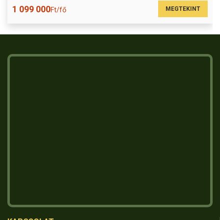
1 099 000
MEGTEKINT
Ft/fő