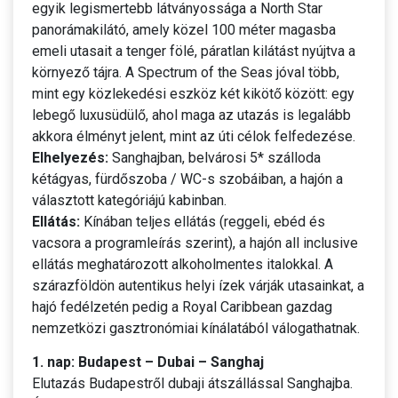
egyik legismertebb látványossága a North Star
panorámakilátó, amely közel 100 méter magasba
emeli utasait a tenger fölé, páratlan kilátást nyújtva a
környező tájra. A Spectrum of the Seas jóval több,
mint egy közlekedési eszköz két kikötő között: egy
lebegő luxusüdülő, ahol maga az utazás is legalább
akkora élményt jelent, mint az úti célok felfedezése.
Elhelyezés:
Sanghajban, belvárosi 5* szálloda
kétágyas, fürdőszoba / WC-s szobáiban, a hajón a
választott kategóriájú kabinban.
Ellátás:
Kínában teljes ellátás (reggeli, ebéd és
vacsora a programleírás szerint), a hajón all inclusive
ellátás meghatározott alkoholmentes italokkal. A
szárazföldön autentikus helyi ízek várják utasainkat, a
hajó fedélzetén pedig a Royal Caribbean gazdag
nemzetközi gasztronómiai kínálatából válogathatnak.
1. nap: Budapest – Dubai – Sanghaj
Elutazás Budapestről dubaji átszállással Sanghajba.