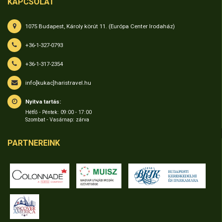
KAPCSOLAT
1075 Budapest, Károly körút 11. (Európa Center Irodaház)
+36-1-327-0793
+36-1-317-2354
info[kukac]haristravel.hu
Nyitva tartás:
Hétfő - Péntek: 09:00 - 17:00
Szombat - Vasárnap: zárva
PARTNEREINK