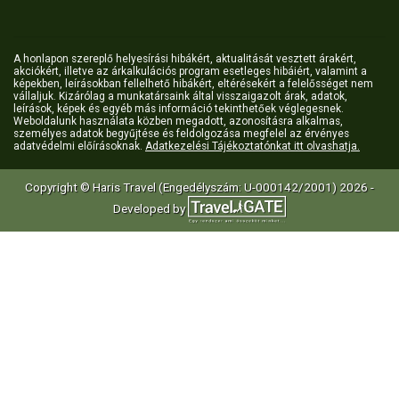
A honlapon szereplő helyesírási hibákért, aktualitását vesztett árakért,
akciókért, illetve az árkalkulációs program esetleges hibáiért, valamint a
képekben, leírásokban fellelhető hibákért, eltérésekért a felelősséget nem
vállaljuk. Kizárólag a munkatársaink által visszaigazolt árak, adatok,
leírások, képek és egyéb más információ tekinthetőek véglegesnek.
Weboldalunk használata közben megadott, azonosításra alkalmas,
személyes adatok begyűjtése és feldolgozása megfelel az érvényes
adatvédelmi előírásoknak.
Adatkezelési Tájékoztatónkat itt olvashatja.
Copyright © Haris Travel (Engedélyszám: U-000142/2001) 2026 -
Developed by