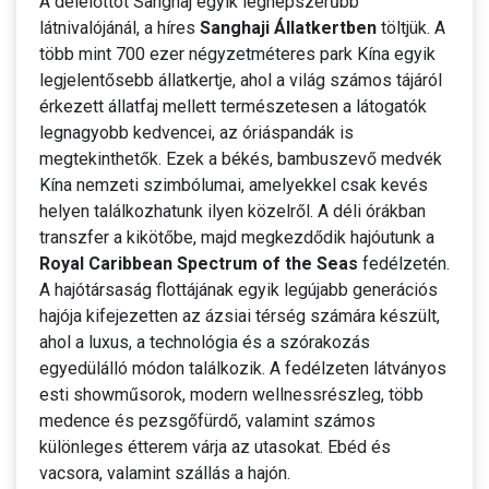
A délelőttöt Sanghaj egyik legnépszerűbb
látnivalójánál, a híres
Sanghaji Állatkertben
töltjük. A
több mint 700 ezer négyzetméteres park Kína egyik
legjelentősebb állatkertje, ahol a világ számos tájáról
érkezett állatfaj mellett természetesen a látogatók
legnagyobb kedvencei, az óriáspandák is
megtekinthetők. Ezek a békés, bambuszevő medvék
Kína nemzeti szimbólumai, amelyekkel csak kevés
helyen találkozhatunk ilyen közelről. A déli órákban
transzfer a kikötőbe, majd megkezdődik hajóutunk a
Royal Caribbean Spectrum of the Seas
fedélzetén.
A hajótársaság flottájának egyik legújabb generációs
hajója kifejezetten az ázsiai térség számára készült,
ahol a luxus, a technológia és a szórakozás
egyedülálló módon találkozik. A fedélzeten látványos
esti showműsorok, modern wellnessrészleg, több
medence és pezsgőfürdő, valamint számos
különleges étterem várja az utasokat. Ebéd és
vacsora, valamint szállás a hajón.