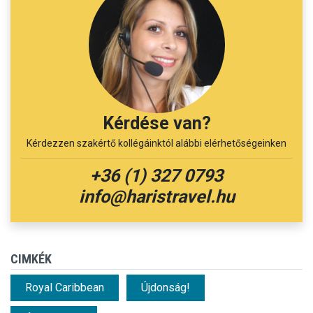
Kérdése van?
Kérdezzen szakértő kollégáinktól alábbi elérhetőségeinken
+36 (1) 327 0793
info@haristravel.hu
CIMKÉK
Royal Caribbean
Újdonság!