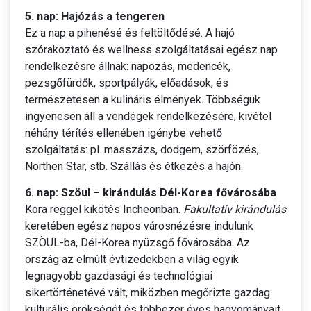
5. nap: Hajózás a tengeren
Ez a nap a pihenésé és feltöltődésé. A hajó
szórakoztató és wellness szolgáltatásai egész nap
rendelkezésre állnak: napozás, medencék,
pezsgőfürdők, sportpályák, előadások, és
természetesen a kulináris élmények. Többségük
ingyenesen áll a vendégek rendelkezésére, kivétel
néhány térítés ellenében igénybe vehető
szolgáltatás: pl. masszázs, dodgem, szörfözés,
Northen Star, stb. Szállás és étkezés a hajón.
6. nap: Szöul – kirándulás Dél-Korea fővárosába
Kora reggel kikötés Incheonban.
Fakultatív kirándulás
keretében egész napos városnézésre indulunk
SZÖUL-ba, Dél-Korea nyüzsgő fővárosába. Az
ország az elmúlt évtizedekben a világ egyik
legnagyobb gazdasági és technológiai
sikertörténetévé vált, miközben megőrizte gazdag
kulturális örökségét és többezer éves hagyományait.