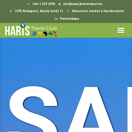
+36-1 327 0793
info[kukac]haristravel.hu
1075 Budapest, Károly körút 11.
Kövessen minket a Facebookon!
Partnerkapu
SA