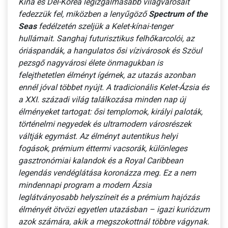
Kína és Dél-Korea legizgalmasabb világvárosait
fedezzük fel, miközben a lenyűgöző
Spectrum of the
Seas
fedélzetén szeljük a Kelet-kínai-tenger
hullámait. Sanghaj futurisztikus felhőkarcolói, az
óriáspandák, a hangulatos ősi vízivárosok és Szöul
pezsgő nagyvárosi élete önmagukban is
felejthetetlen élményt ígérnek, az utazás azonban
ennél jóval többet nyújt.
A tradicionális Kelet-Ázsia és
a XXI. századi világ találkozása minden nap új
élményeket tartogat: ősi templomok, királyi paloták,
történelmi negyedek és ultramodern városrészek
váltják egymást. Az élményt autentikus helyi
fogások, prémium éttermi vacsorák, különleges
gasztronómiai kalandok és a Royal Caribbean
legendás vendéglátása koronázza meg. Ez a nem
mindennapi program a modern Ázsia
leglátványosabb helyszíneit és a prémium hajózás
élményét ötvözi egyetlen utazásban – igazi kuriózum
azok számára, akik a megszokottnál többre vágynak.