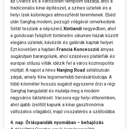
az Óváros és a Városisten-templom bazárja, ahol a
tradicionális kínai építészet, a színes üzletek és a
helyi ízek különleges atmoszférát teremtenek. Ebéd
után Sanghaj modern, pezsgő világával ismerkedünk.
Sétát teszünk a népszerű
Xintiandi
negyedben, ahol
a gondosan felújított történelmi sikumen házak között
elegáns üzletek, kávézók és galériák kaptak helyet.
Ezt követően a hajdani
Francia Koncesszió
árnyas
sugárútjain barangolunk, ahol százéves platánfák és
európai stílusú villák idézik fel a város kozmopolita
múltját. A napot a híres
Nanjing Road
sétálóutcán
zárjuk, amely Kína legismertebb bevásárlóutcája. A
több kilométer hosszú sugárút egyszerre őrzi a régi
Sanghaj hangulatát és mutatja meg a modern
nagyváros lüktetését. Vacsora egy helyi étteremben,
ahol újabb ízelítőt kapunk a kínai gasztronómia
változatos világából, majd visszatérés a szállodába.
4. nap: Óriáspandák nyomában – behajózás