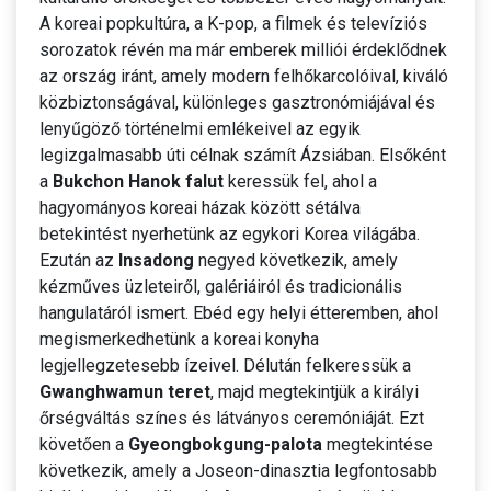
A koreai popkultúra, a K-pop, a filmek és televíziós
sorozatok révén ma már emberek milliói érdeklődnek
az ország iránt, amely modern felhőkarcolóival, kiváló
közbiztonságával, különleges gasztronómiájával és
lenyűgöző történelmi emlékeivel az egyik
legizgalmasabb úti célnak számít Ázsiában. Elsőként
a
Bukchon Hanok falut
keressük fel, ahol a
hagyományos koreai házak között sétálva
betekintést nyerhetünk az egykori Korea világába.
Ezután az
Insadong
negyed következik, amely
kézműves üzleteiről, galériáiról és tradicionális
hangulatáról ismert. Ebéd egy helyi étteremben, ahol
megismerkedhetünk a koreai konyha
legjellegzetesebb ízeivel. Délután felkeressük a
Gwanghwamun teret
, majd megtekintjük a királyi
őrségváltás színes és látványos ceremóniáját. Ezt
követően a
Gyeongbokgung-palota
megtekintése
következik, amely a Joseon-dinasztia legfontosabb