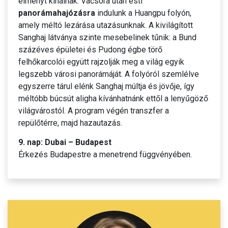
élményt kínálnak. Vacsora után esti
panorámahajózásra
indulunk a Huangpu folyón,
amely méltó lezárása utazásunknak. A kivilágított
Sanghaj látványa szinte mesebelinek tűnik: a Bund
százéves épületei és Pudong égbe törő
felhőkarcolói együtt rajzolják meg a világ egyik
legszebb városi panorámáját. A folyóról szemlélve
egyszerre tárul elénk Sanghaj múltja és jövője, így
méltóbb búcsút aligha kívánhatnánk ettől a lenyűgöző
világvárostól. A program végén transzfer a
repülőtérre, majd hazautazás.
9. nap: Dubai – Budapest
Érkezés Budapestre a menetrend függvényében.