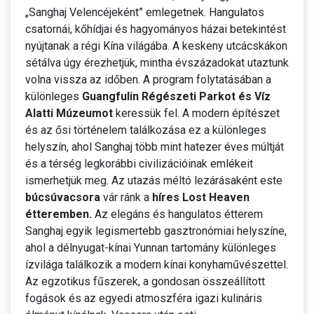
„Sanghaj Velencéjeként” emlegetnek. Hangulatos
csatornái, kőhídjai és hagyományos házai betekintést
nyújtanak a régi Kína világába. A keskeny utcácskákon
sétálva úgy érezhetjük, mintha évszázadokat utaztunk
volna vissza az időben. A program folytatásában a
különleges
Guangfulin Régészeti Parkot és Víz
Alatti Múzeumot
keressük fel. A modern építészet
és az ősi történelem találkozása ez a különleges
helyszín, ahol Sanghaj több mint hatezer éves múltját
és a térség legkorábbi civilizációinak emlékeit
ismerhetjük meg. Az utazás méltó lezárásaként este
búcsúvacsora
vár ránk a
híres Lost Heaven
étteremben.
Az elegáns és hangulatos étterem
Sanghaj egyik legismertebb gasztronómiai helyszíne,
ahol a délnyugat-kínai Yunnan tartomány különleges
ízvilága találkozik a modern kínai konyhaművészettel.
Az egzotikus fűszerek, a gondosan összeállított
fogások és az egyedi atmoszféra igazi kulináris