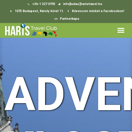
+36-1 327 0793
info[kukac]haristravel.hu
1075 Budapest, Károly körút 11.
Kövessen minket a Facebookon!
Partnerkapu
ADVE