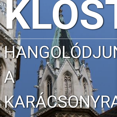
KLOS
HANGOLÓDJU
A
KARÁCSONYR