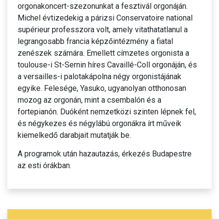
orgonakoncert-szezonunkat a fesztivál orgonáján.
Michel évtizedekig a párizsi Conservatoire national
supérieur professzora volt, amely vitathatatlanul a
legrangosabb francia képzőintézmény a fiatal
zenészek számára. Emellett címzetes orgonista a
toulouse-i St-Sernin híres Cavaillé-Coll orgonáján, és
a versailles-i palotakápolna négy orgonistájának
egyike. Felesége, Yasuko, ugyanolyan otthonosan
mozog az orgonán, mint a csembalón és a
fortepianón. Duóként nemzetközi szinten lépnek fel,
és négykezes és négylábú orgonákra írt műveik
kiemelkedő darabjait mutatják be.
A programok után hazautazás, érkezés Budapestre
az esti órákban.