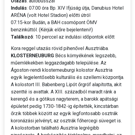
Utazás
: autóbusszal
Indulás
: 07.00 óra Bp. XIV Ifjúság útja, Danubius Hotel
ARÉNA (volt Hotel Stadion) előtti útról
07.15-kor Budán, a BAH csomópont ÖMV
benzinkúttól. (Kérjük előre bejelenteni!)
Találkozó
: 10 perccel az indulási időpontok előtt
Kora reggel utazás rövid pihenővel Ausztriába.
KLOSTERNEUBURG
Bécs környékének legszebb,
műemlékekben leggazdagabb települése. Az
Ágoston-rendi klosterneuburgi kolostor Ausztria
egyik legjelentősebb kulturális és szellemi központja.
A kolostort III. Babenberg Lipót őrgróf alapította, akit
szentté is avattak. A XIII. századból maradt ránk a
kerengő és a gótikus nagyterem, a barokk apátsági
épületet pedig 1730-1842-ig építették, kincstárban
őrzik többek között az egyik legfontosabb osztrák
koronázási jelvényt, az osztrák főhercegi süveget is.
A kolostorban található Ausztria legrégibb