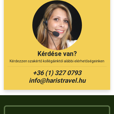
Kérdése van?
Kérdezzen szakértő kollégáinktól alábbi elérhetőségeinken
+36 (1) 327 0793
info@haristravel.hu