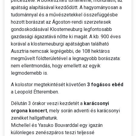
pincészete. A borkészítés történelme, mondhatni, az
apátság alapításával kezdődött. A hagyományosan a
tudománnyal és a művészetekkel összefüggésbe
hozott borászat az Ágoston-rendi szerzetesek
gondoskodásával Klosterneuburg legfontosabb
gazdasági ágazatává nőtte ki magát. A kb. 900 éves
korával a klosterneuburgi apátságban található
Ausztria nemcsak legrégebbi, de 108 hektáros
megművelt földterületével a legnagyobb borászata:
nem ellentmondás, hogy emellett az egyik
legmodernebb is.
A kolostor megtekintését követően
3 fogásos ebéd
a Leopold Étteremben.
Délután 3 órakor veszi kezdetét a
karácsonyi
orgona koncert
, mely során adventi és karácsonyi
zenéket hallgathatunk.
Michellel és Yasuko Bouvarddal egy igazán
különleges zenészpáros teszi teljessé