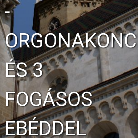
-
ORGONAKONC
ÉS 3
FOGÁSOS
EBÉDDEL