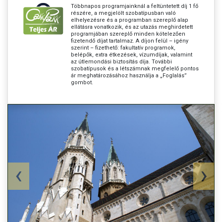
Többnapos programjainknál a feltüntetett díj 1 fő
részére, a megjelölt szobatípusban való
elhelyezésre és a programban szereplő alap
ellátásra vonatkozik, és az utazás meghirdetett
programjában szereplő minden kötelezően
fizetendő díjat tartalmaz. A díjon felül – igény
szerint – fizethető: fakultatív programok,
belépők, extra étkezések, vízumdíjak, valamint
az útlemondási biztosítás díja. További
szobatípusok és a létszámnak megfelelő pontos
ár meghatározásához használja a „Foglalás”
gombot.