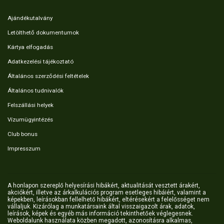
Ajándékutalvány
Letölthető dokumentumok
Kártya elfogadás
Adatkezelési tájékoztató
Általános szerződési feltételek
Általános tudnivalók
Felszállási helyek
Vízumügyintézés
Club bonus
Impresszum
A honlapon szereplő helyesírási hibákért, aktualitását vesztett árakért,
akciókért, illetve az árkalkulációs program esetleges hibáiért, valamint a
képekben, leírásokban fellelhető hibákért, eltérésekért a felelősséget nem
vállaljuk. Kizárólag a munkatársaink által visszaigazolt árak, adatok,
leírások, képek és egyéb más információ tekinthetőek véglegesnek.
Weboldalunk használata közben megadott, azonosításra alkalmas,