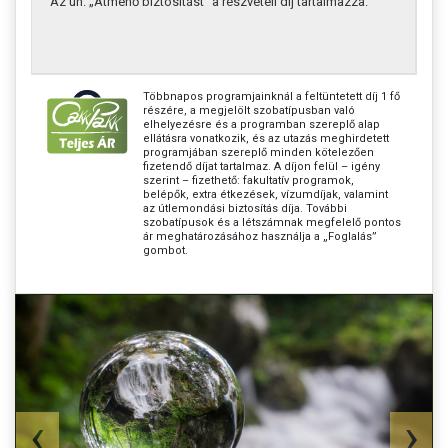
Az ún. „Átmenő biztosítást” a részvételi díj tartalmazza.
Többnapos programjainknál a feltüntetett díj 1 fő
részére, a megjelölt szobatípusban való
elhelyezésre és a programban szereplő alap
ellátásra vonatkozik, és az utazás meghirdetett
programjában szereplő minden kötelezően
fizetendő díjat tartalmaz. A díjon felül – igény
szerint – fizethető: fakultatív programok,
belépők, extra étkezések, vízumdíjak, valamint
az útlemondási biztosítás díja. További
szobatípusok és a létszámnak megfelelő pontos
ár meghatározásához használja a „Foglalás”
gombot.