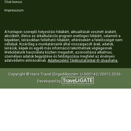
Club bonus
Impresszum
A honlapon szereplő helyesírási hibákért, aktualitását vesztett árakért,
akciókért, illetve az árkalkulációs program esetleges hibáiért, valamint a
képekben, leírásokban fellelhető hibákért, eltérésekért a felelősséget nem
vállaljuk. Kizárólag a munkatársaink által visszaigazolt árak, adatok,
leírások, képek és egyéb más információ tekinthetőek véglegesnek.
Weboldalunk használata közben megadott, azonosításra alkalmas,
személyes adatok begyűjtése és feldolgozása megfelel az érvényes
adatvédelmi előírásoknak.
Adatkezelési Tájékoztatónkat itt olvashatja.
Copyright © Haris Travel (Engedélyszám: U-000142/2001) 2026 -
Developed by