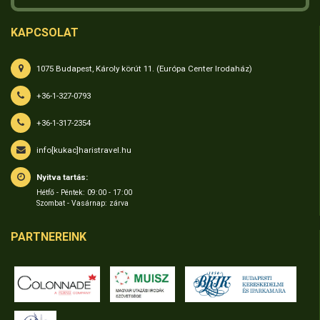
KAPCSOLAT
1075 Budapest, Károly körút 11. (Európa Center Irodaház)
+36-1-327-0793
+36-1-317-2354
info[kukac]haristravel.hu
Nyitva tartás:
Hétfő - Péntek: 09:00 - 17:00
Szombat - Vasárnap: zárva
PARTNEREINK