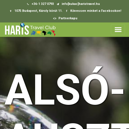
+36-1 327 0793
info[kukac]haristravel.hu
1075 Budapest, Károly körút 11.
Kövessen minket a Facebookon!
Partnerkapu
ALSÓ-