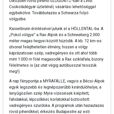
Útközben rövid pihenő GLOGGNITZ-ban a Lindt
Csokoládégyár üzleténél, vásárlási lehetőséggel
egybekötve. Továbbutazás a Schwarza folyó
völgyébe.
Kaiserbrunn érintésével jutunk el a HÖLLENTAL-ba. A
„Pokol völgye” a Rax-Alpok és a Schneeberg 2.000
méter magas hegyei között húzódik. A kb. 12 km-es
útvonal felejthetetlen élmény, hiszen a völgy
káprázatosan szép, vadregényes és ott ahol több
mint 1.000 m fölé magasodik a Rax sziklafala, bizony
félelmetes is (az utat végig autóbusszal tesszük
meg!).
A nap fénypontja a MYRAFÄLLE, vagyis a Bécsi-Alpok
egyik legszebb és legnépszerűbb kirándulóhelye, a
lenyűgözően szép Myra-vízesések kiépített,
fahidakkal, lépcsőkkel, korlátokkal biztosított
vadregényes szurdoka. A programok után hazautazás
rövid pihenőkkel, érkezés Budapestre az esti