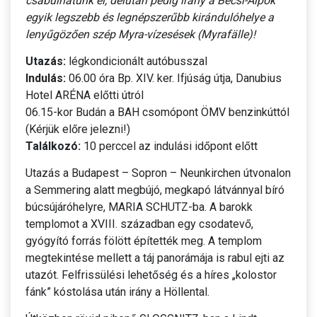
csábulhatunk el, délután pedig irány a Bécsi-Alpok
egyik legszebb és legnépszerűbb kirándulóhelye a
lenyűgözően szép Myra-vízesések (Myrafälle)!
Utazás:
légkondicionált autóbusszal
Indulás:
06.00 óra Bp. XIV. ker. Ifjúság útja, Danubius
Hotel ARÉNA előtti útról
06.15-kor Budán a BAH csomópont ÖMV benzinkúttól
(Kérjük előre jelezni!)
Találkozó:
10 perccel az indulási időpont előtt
Utazás a Budapest – Sopron – Neunkirchen útvonalon
a Semmering alatt megbújó, megkapó látvánnyal bíró
búcsújáróhelyre, MARIA SCHUTZ-ba. A barokk
templomot a XVIII. században egy csodatevő,
gyógyító forrás fölött építették meg. A templom
megtekintése mellett a táj panorámája is rabul ejti az
utazót. Felfrissülési lehetőség és a híres „kolostor
fánk” kóstolása után irány a Höllental.