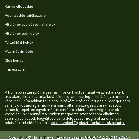
Kártya elfogadás
Adatkezelési tájékoztató
Általános szerződési feltételek
Általános tudnivalók
Felszállási helyek
Vízumügyintézés
Club bonus
Impresszum
A honlapon szereplő helyesírási hibákért, aktualitását vesztett árakért,
akciókért, illetve az árkalkulációs program esetleges hibáiért, valamint a
képekben, leírásokban fellelhető hibákért, eltérésekért a felelősséget nem
vállaljuk. Kizárólag a munkatársaink által visszaigazolt árak, adatok,
leírások, képek és egyéb más információ tekinthetőek véglegesnek.
Weboldalunk használata közben megadott, azonosításra alkalmas,
személyes adatok begyűjtése és feldolgozása megfelel az érvényes
adatvédelmi előírásoknak.
Adatkezelési Tájékoztatónkat itt olvashatja.
Copyright © Haris Travel (Engedélyszám: U-000142/2001) 2026 -