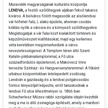
Muravidék magyarságának kulturális központja
LENDVA,
a festői szőlőhegyek aljában fekvő takaros
kiváros. A belváros fölött magasodik az alsólendvai
vár hófehér falú, L alakú épülete, ahonnan csodás
kilátás nyílik a városra és a környező szőlőhegyekre.
Meglátogatjuk a vár falai közt kialakított történeti és
képzőművészeti kiállításokat, majd egy kellemes
séta keretében megismerkedünk a város
nevezetességeivel. A Templom téren álló Szent
Katalin-plébániatemplommal, a Fő utca
századfordulós épületeivel, a Makovecz Imre
tervezte Színház- és Hangversenyteremmel. A főként
urbánus központokban letelepedett zsidóság
Lendván a gazdaság és a lendvai polgárosodás
fontos tényezőjét képezte, erről tanúskodnak a
lendvai Fő utca létesítményei is. 1866-ban
Schacherlesz Mózes rabbi szolgálata idején kezdték
meg a ma is álló zsinagóga építését, amely a maribori