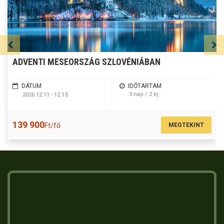
ADVENTI MESEORSZÁG SZLOVÉNIÁBAN
DÁTUM
IDŐTARTAM
3 nap / 2 éj
2026.12.11 - 12.13.
139 900
MEGTEKINT
Ft/fő