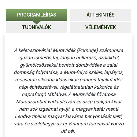
PROGRAMLEÍRÁS
ÁTTEKINTÉS
TUDNIVALÓK
VÉLEMÉNYEK
A kelet-szlovéniai Muravidék (Pomurje) számunkra
igazán ismerős táj, lágyan hullámzó, szőlőkkel,
gyümölcsösekkel borított dombvidéke a zalai
dombság folytatása, a Mura-folyó széles, lapályos,
mocsaras síksága klasszikus pannon tájakat idéz
népi építészetével, végeláthatatlan kukorica és
napraforgó tábláival. A Muravidék fővárosa
Muraszombat várkastélyán és szép parkján kívül
nem sok izgalmat nyújt, a magyar határ menti
Lendva tipikus magyar kisváros benyomását kelti,
vára és szőlőhegye az új Vinarium toronnyal vonzó
úti cél.