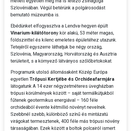
mellett egyetlen még ma is létező zsinagóga
Szlovéniában. Végül betérünk a polgárosodást
bemutató múzeumba is.
Ebédünket elfogyasztva a Lendva-hegyen épült
Vinarium-kilátótoron
y kör alakú, 53 méter magas,
földszinttel és kilenc emeletes épületéhez utazunk.
Tetejéről egyszerre láthatjuk be négy ország,
Szlovénia, Magyarország, Horvátország és Ausztria
területeit, s a környező látványos szőlőbirtokokat.
Programunk utolsó állomásaként Közép Európa
egyetlen
Trópusi Kertjébe és Orchideafarmjára
látogatunk A 14 ezer négyzetméteres üvegházban
trópusi körülmények között – saját termálkútjukból
fűtenek geotermikus energiával – 160 féle
orchideából évente kétmillió növényt nevelnek.
Szebbnél szebb, különböző színű és mintázatú
virágokat termesztenek, 400 féle más trópusi növény
társaságában. Ezek között a boltok polcairól ismert