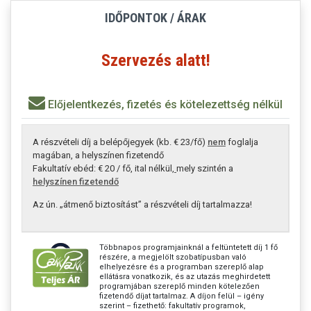
IDŐPONTOK / ÁRAK
Szervezés alatt!
Előjelentkezés, fizetés és kötelezettség nélkül
A részvételi díj a belépőjegyek (kb. € 23/fő)
nem
foglalja
magában, a helyszínen fizetendő
Fakultatív ebéd: € 20 / fő, ital nélkül,
mely szintén a
helyszínen fizetendő
Az ún. „átmenő biztosítást” a részvételi díj tartalmazza!
Többnapos programjainknál a feltüntetett díj 1 fő
részére, a megjelölt szobatípusban való
elhelyezésre és a programban szereplő alap
ellátásra vonatkozik, és az utazás meghirdetett
programjában szereplő minden kötelezően
fizetendő díjat tartalmaz. A díjon felül – igény
szerint – fizethető: fakultatív programok,