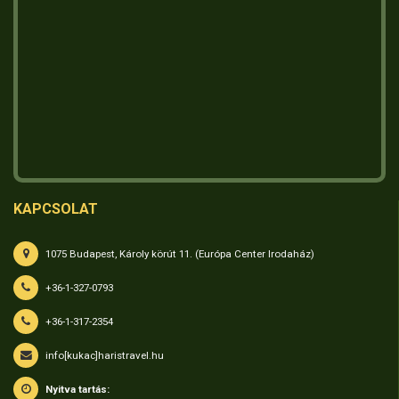
KAPCSOLAT
1075 Budapest, Károly körút 11. (Európa Center Irodaház)
+36-1-327-0793
+36-1-317-2354
info[kukac]haristravel.hu
Nyitva tartás: