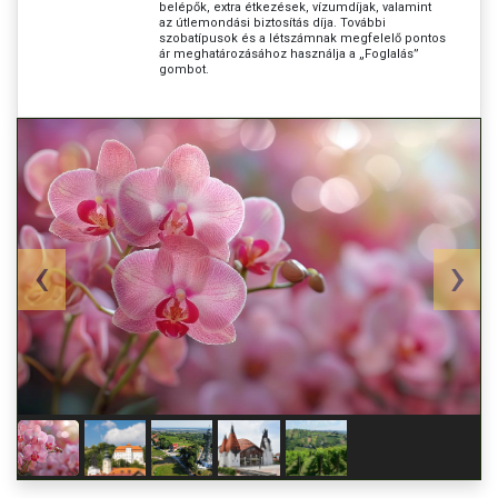
belépők, extra étkezések, vízumdíjak, valamint
az útlemondási biztosítás díja. További
szobatípusok és a létszámnak megfelelő pontos
ár meghatározásához használja a „Foglalás”
gombot.