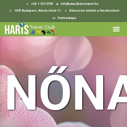
+36-1 327 0793
info[kukac]haristravel.hu
1075 Budapest, Károly körút 11.
Kövessen minket a Facebookon!
Partnerkapu
NŐNA