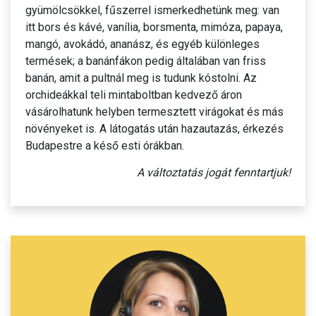
gyümölcsökkel, fűszerrel ismerkedhetünk meg: van
itt bors és kávé, vanília, borsmenta, mimóza, papaya,
mangó, avokádó, ananász, és egyéb különleges
termések; a banánfákon pedig általában van friss
banán, amit a pultnál meg is tudunk kóstolni. Az
orchideákkal teli mintaboltban kedvező áron
vásárolhatunk helyben termesztett virágokat és más
növényeket is. A látogatás után hazautazás, érkezés
Budapestre a késő esti órákban.
A változtatás jogát fenntartjuk!