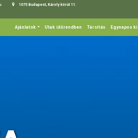
u
1075 Budapest, Károly körút 11.
Ajánlatok
Utak időrendben
Társítás
Egynapos k