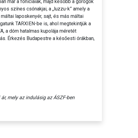
ban már a föníciaiak, majd később a görögök
nyos színes csónakjai, a „luzzu-k” amely a
 máltai laposkenyér, sajt, és más máltai
ogatunk TARXIEN-be is, ahol megtekintjük a
TA, a dóm hatalmas kupolája méretét
azás. Érkezés Budapestre a későesti órákban,
nti ár, mely az indulásig az ÁSZF-ben