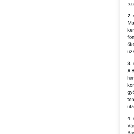
sz
2.
Mai
ke
fön
őke
uzs
3.
A 8
han
ko
gyö
ten
uta
4. 
Vá
Bar