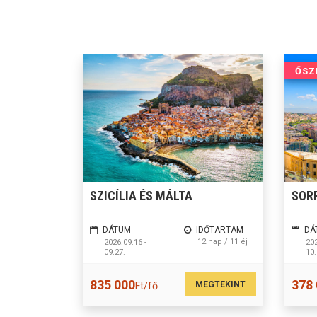
ŐSZ
SZICÍLIA ÉS MÁLTA
SOR
DÁTUM
IDŐTARTAM
DÁ
12 nap / 11 éj
2026.09.16 -
202
09.27.
10.
835 000
378
MEGTEKINT
Ft/fő