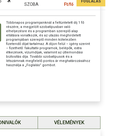
6
FOGLALÁS
SZOBA
Ft/fő
r:
298.000 Ft
Többnapos programjainknál a feltüntetett díj 1 fő
részére, a megjelölt szobatípusban való
elhelyezésre és a programban szereplő alap
ellátásra vonatkozik, és az utazás meghirdetett
ára: kb. 75 €
(helyszínen fizetendő)
programjában szereplő minden kötelezően
fizetendő díjat tartalmaz. A díjon felül – igény szerint
– fizethető: fakultatív programok, belépők, extra
rándulás GOZO-sziget
(min. 20 fő esetén):
étkezések, vízumdíjak, valamint az útlemondási
irándulás hajóval, busszal, belépőkkel, ebéddel:
biztosítás díja. További szobatípusok és a
létszámnak megfelelő pontos ár meghatározásához
n kell jelentkezni, és a helyszínen fizetni
)
használja a „Foglalás” gombot.
i adó: kb. 18 €
(Helyszínen fizetendő!)
orravaló: 25 €
(Helyszínen fizetendő!)
étszám: 25 fő
elár: 60 EUR (21-24 utas)
EUR-ig garantáljuk.
csoportos útlemondási biztosítás: 3
%.
DNIVALÓK
VÉLEMÉNYEK
osítást az ár tartalmazza!