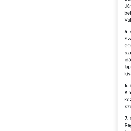
Ján
bef
Val
5.
Sza
GOZ
szi
idő
lap
kív
6.
A m
köz
sza
7.
Reg