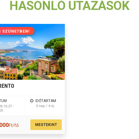
HASONLÓ UTAZÁSOK
I SZÜNETBEN!
RENTO
TUM
IDŐTARTAM
5 nap / 4 éj
6.10.27 -
31.
 000
MEGTEKINT
Ft/fő