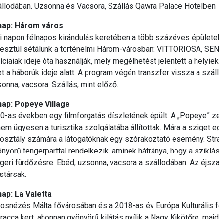
állodában. Uzsonna és Vacsora, Szállás Qawra Palace Hotelben
 nap: Három város
 napon félnapos kirándulás keretében a több százéves épületek
resztül sétálunk a történelmi Három-városban: VITTORIOSA, SEN
íciaiak ideje óta használják, mely megélhetést jelentett a hely
t a háborúk ideje alatt. A program végén transzfer vissza a szál
onna, vacsora. Szállás, mint előző.
 nap: Popeye Village
0-as években egy filmforgatás díszletének épült. A „Popeye” ze
em ügyesen a turisztika szolgálatába állítottak. Mára a sziget 
rosztály számára a látogatóknak egy szórakoztató esemény. Str
nyörű tengerparttal rendelkezik, aminek hátránya, hogy a sziklá
geri fürdőzésre. Ebéd, uzsonna, vacsora a szállodában. Az éjsz
stársak.
nap: La Valetta
rosnézés Málta fővárosában és a 2018-as év Európa Kulturális 
racca kert, ahonnan gyönyörű kilátás nyílik a Nagy Kikötőre, ma