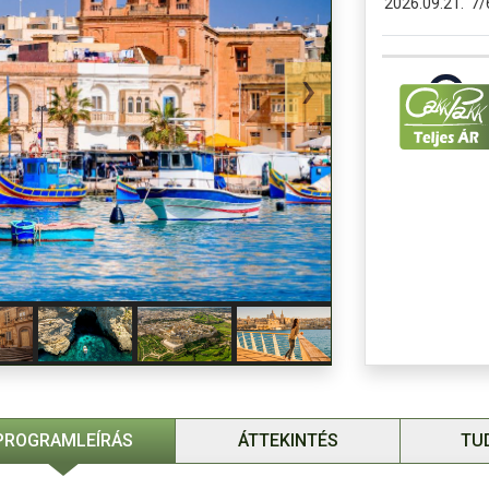
2026.09.21.
7/
Egyágyas felá
Belépőjegyek 
Fakultatív ki
-Gozo-sziget k
kb. 70 € (
ittho
Idegenforgalm
Szervízdíj / B
Min. utasl
Garancia f
Árakat 400 Ft/
Kedvezményes 
PROGRAMLEÍRÁS
ÁTTEKINTÉS
TU
A BBP utasbizt