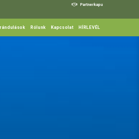
Partnerkapu
irándulások
Rólunk
Kapcsolat
HÍRLEVÉL