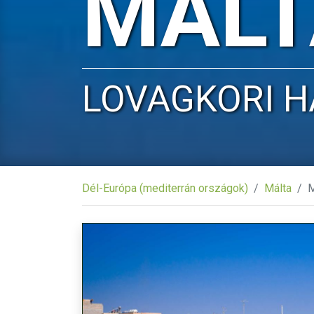
MÁLT
LOVAGKORI H
Dél-Európa (mediterrán országok)
Málta