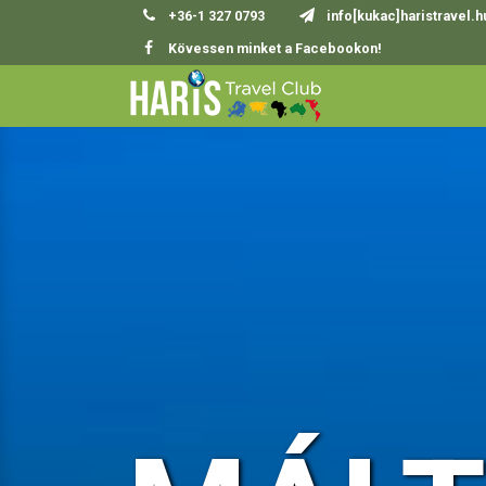
+36-1 327 0793
info[kukac]haristravel.h
Kövessen minket a Facebookon!