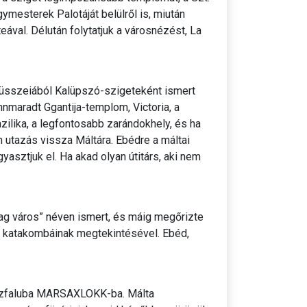
mesterek Palotáját belülről is, miután
ával. Délután folytatjuk a városnézést, La
düsszeiából Kalüpszó-szigeteként ismert
nmaradt Ggantija-templom, Victoria, a
zilika, a legfontosabb zarándokhely, és ha
 utazás vissza Máltára. Ebédre a máltai
yasztjuk el. Ha akad olyan útitárs, aki nem
tag város” néven ismert, és máig megőrizte
ál katakombáinak megtekintésével. Ebéd,
alászfaluba MARSAXLOKK-ba. Málta