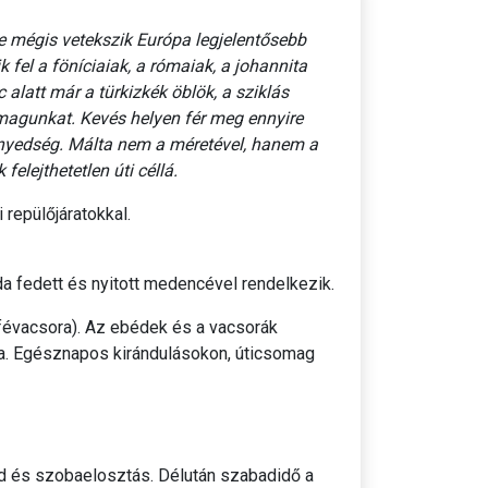
e mégis vetekszik Európa legjelentősebb
 fel a föníciaiak, a rómaiak, a johannita
alatt már a türkizkék öblök, a sziklás
 magunkat. Kevés helyen fér meg ennyire
nnyedség. Málta nem a méretével, hanem a
elejthetetlen úti céllá.
repülőjáratokkal.
a fedett és nyitott medencével rendelkezik.
üfévacsora). Az ebédek és a vacsorák
azza. Egésznapos kirándulásokon, úticsomag
béd és szobaelosztás. Délután szabadidő a