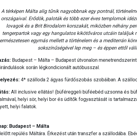
A térképen Málta alig tűnik nagyobbnak egy pontnál, történelm
országaival. Erődök, paloták és több ezer éves templomok idézik
lovagok és a Brit Birodalom korszakát, miközben néhány perc 
tengerpartok vagy egy hangulatos kikötőváros utcáin találjuk
természetesen egymás mellett a történelem és a mediterrán kö
sokszínűségével lep meg – és éppen ettől válik f
azás:
Budapest – Málta – Budapest útvonalon menetrendszerinti 
irándulások során légkondicionált autóbusszal.
helyezés:
4* szálloda 2 ágyas fürdőszobás szobáiban. A szállod
átás:
All inclusive ellátás! (büféreggeli büféebéd uzsonna és b
almával, helyi sör, helyi bor és üdítők fogyasztását is tartalm
yett, helyi falatok.
 nap: Budapest – Málta
előtt repülés Máltára. Érkezést után transzfer a szállodába. E