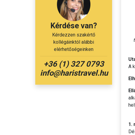
Kérdése van?
Kérdezzen szakértő
kollégáinktól alábbi
elérhetőségeinken
Ut
+36 (1) 327 0793
A k
info@haristravel.hu
El
Ell
alk
hel
1.
Dél