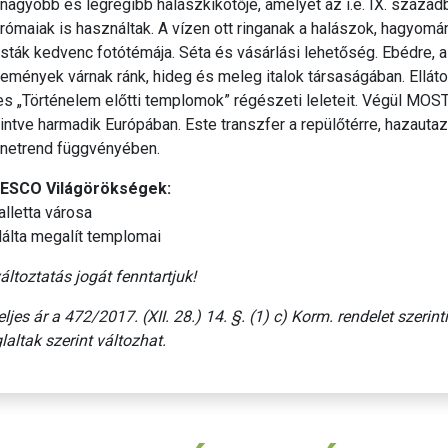
nagyobb és legrégibb halászkikötője, amelyet az i.e. IX. század
rómaiak is használtak. A vízen ott ringanak a halászok, hagyomá
isták kedvenc fotótémája. Séta és vásárlási lehetőség. Ebédre, a
emények várnak ránk, hideg és meleg italok társaságában. Ellát
es „Történelem előtti templomok” régészeti leleteit. Végül MOS
intve harmadik Európában. Este transzfer a repülőtérre, hazaut
netrend függvényében.
ESCO Világörökségek:
alletta városa
álta megalít templomai
áltoztatás jogát fenntartjuk!
eljes ár a 472/2017. (XII. 28.) 14. §. (1) c) Korm. rendelet szeri
laltak szerint változhat.