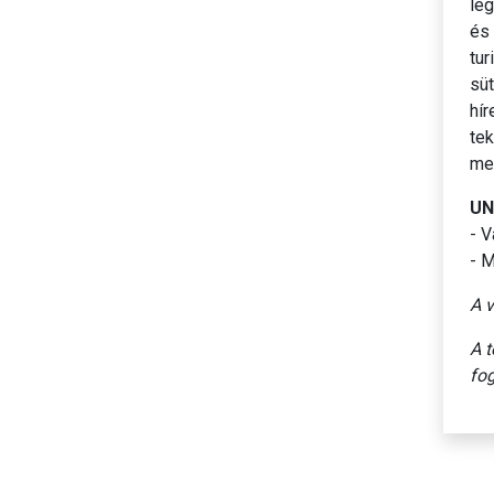
leg
és 
tur
süt
hír
tek
me
UN
- V
- M
A v
A t
fog