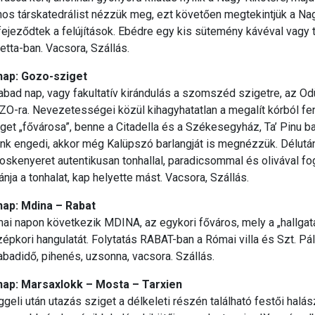
os társkatedrálist nézzük meg, ezt követően megtekintjük a Nagy
ejeződtek a felújítások. Ebédre egy kis sütemény kávéval vagy te
etta-ban. Vacsora, Szállás.
 nap: Gozo-sziget
bad nap, vagy fakultatív kirándulás a szomszéd szigetre, az O
O-ra. Nevezetességei közül kihagyhatatlan a megalít kórból fen
get „fővárosa”, benne a Citadella és a Székesegyház, Ta’ Pinu ba
nk engedi, akkor még Kalüpszó barlangját is megnézzük. Délután
oskenyeret autentikusan tonhallal, paradicsommal és olivával fog
ánja a tonhalat, kap helyette mást. Vacsora, Szállás.
 nap: Mdina – Rabat
ai napon következik MDINA, az egykori főváros, mely a „hallga
épkori hangulatát. Folytatás RABAT-ban a Római villa és Szt. P
badidő, pihenés, uzsonna, vacsora. Szállás.
 nap: Marsaxlokk – Mosta – Tarxien
geli után utazás sziget a délkeleti részén található festői h