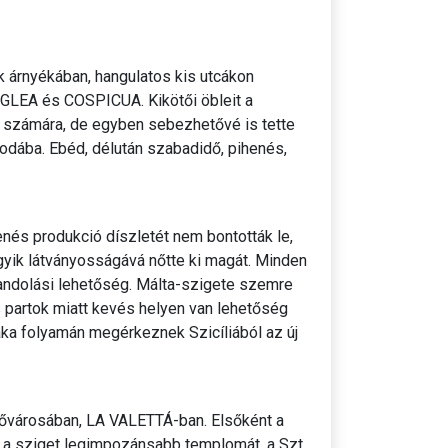
 árnyékában, hangulatos kis utcákon
GLEA és COSPICUA. Kikötői öbleit a
iek számára, de egyben sebezhetővé is tette
lodába. Ebéd, délután szabadidő, pihenés,
nés produkció díszletét nem bontották le,
egyik látványosságává nőtte ki magát. Minden
andolási lehetőség. Málta-szigete szemre
s partok miatt kevés helyen van lehetőség
aka folyamán megérkeznek Szicíliából az új
fővárosában, LA VALETTÁ-ban. Elsőként a
jd a sziget legimpozánsabb templomát, a Szt.