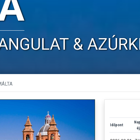
A
ANGULAT & AZÚRK
MÁLTA
Nap
Időpont
éj