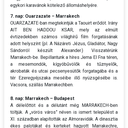
egykori karavánok kötelező állomáshelyére.
7. nap: Ouarzazate – Marrakech
OUARZAZATE-ban megtekintjük a Taouirt erődöt. Irány
AIT BEN HADDOU KSAR, mely az elmúlt
évtizedekben számos világhírű film forgatásának
adott helyszínt (pl. A Názáreti Jézus, Gladiátor, Nagy
Sándorról készült Alexander.) Visszatérünk
Marrakech-be. Bepillantunk a híres Jema El Fna téren,
a mesemondók, kígyóbűvölők és tűznyelők,
akrobaták és utcai pecsenyesütők forgatagába és a
tér Ezeregyéjszaka meséibe illő nyüzsgésébe is.
Vacsora, szállás Marrakechben.
8. nap: Marrakech – Budapest
A délelőttöt és a délutánt még MARRAKECH-ben
töltjük. A „vörös város” néven is ismert települést a
XI. században alapították az Almoravidák. A dinasztia
ékes palotákat és kerteket hagyott Marrakechre,