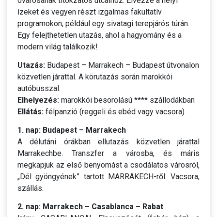
óvárosának titokzatos utcáihoz. Élvezze a helyi
ízeket és vegyen részt izgalmas fakultatív
programokon, például egy sivatagi terepjárós túrán.
Egy felejthetetlen utazás, ahol a hagyomány és a
modern világ találkozik!
Utazás:
Budapest – Marrakech – Budapest útvonalon
közvetlen járattal. A körutazás során marokkói
autóbusszal.
Elhelyezés:
marokkói besorolású **** szállodákban
Ellátás:
félpanzió (reggeli és ebéd vagy vacsora)
1. nap: Budapest – Marrakech
A délutáni órákban ellutazás közvetlen járattal
Marrakechbe. Transzfer a városba, és máris
megkapjuk az első benyomást a csodálatos városról,
„Dél gyöngyének” tartott MARRAKECH-ről. Vacsora,
szállás.
2. nap: Marrakech – Casablanca – Rabat