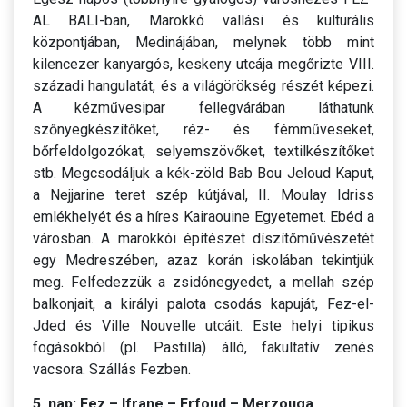
AL BALI-ban, Marokkó vallási és kulturális
központjában, Medinájában, melynek több mint
kilencezer kanyargós, keskeny utcája megőrizte VIII.
századi hangulatát, és a világörökség részét képezi.
A kézművesipar fellegvárában láthatunk
szőnyegkészítőket, réz- és fémműveseket,
bőrfeldolgozókat, selyemszövőket, textilkészítőket
stb. Megcsodáljuk a kék-zöld Bab Bou Jeloud Kaput,
a Nejjarine teret szép kútjával, II. Moulay Idriss
emlékhelyét és a híres Kairaouine Egyetemet. Ebéd a
városban. A marokkói építészet díszítőművészetét
egy Medreszében, azaz korán iskolában tekintjük
meg. Felfedezzük a zsidónegyedet, a mellah szép
balkonjait, a királyi palota csodás kapuját, Fez-el-
Jded és Ville Nouvelle utcáit. Este helyi tipikus
fogásokból (pl. Pastilla) álló, fakultatív zenés
vacsora. Szállás Fezben.
5. nap: Fez – Ifrane – Erfoud – Merzouga