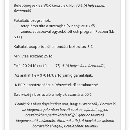
Belépőjegyek és VOX készülék:
kb. 70 €
(A helyszínen
fizetendő!)
Fakultatív programok:
- terepjárós túra a sivatagba (5. nap): 25 € / fő
- zenés, vacsorával egybekötött esti program Fezben (kb.
60 €)
Kalkulált csoportos útlemondási biztosítás: 3 %
Min. utaslétszám: 25 fő
Felár 20-24 fő esetén: 75,- €
(A helyszínen fizetendő!)
Az árakat 1 € = 370 Ft/€ árfolyamig garantáljuk.
A BBP utasbiztosítást a Részvételi díj tartalmazza!
Szervízdíj / borravaló a helyiek számára:
50 €
Felhívjuk szíves figyelmüket arra, hogy a Szervizdíj / Borravaló
az idegenforgalomban bevett szokás, ajánlott, egyes
országokban pedig kötelező (pl. gépkocsivezető,
idegenvezető, szállodák, éttermek stb.).
A helyiek az ajánlott
borravalót elvárják, kötelezőnek tekintik!