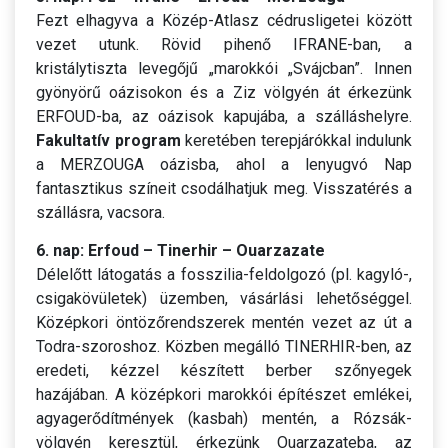
Fezt elhagyva a Közép-Atlasz cédrusligetei között
vezet utunk. Rövid pihenő IFRANE-ban, a
kristálytiszta levegőjű „marokkói „Svájcban”. Innen
gyönyörű oázisokon és a Ziz völgyén át érkezünk
ERFOUD-ba, az oázisok kapujába, a szálláshelyre.
Fakultatív program
keretében terepjárókkal indulunk
a MERZOUGA oázisba, ahol a lenyugvó Nap
fantasztikus színeit csodálhatjuk meg. Visszatérés a
szállásra, vacsora.
6. nap: Erfoud – Tinerhir – Ouarzazate
Délelőtt látogatás a fosszilia-feldolgozó (pl. kagyló-,
csigakövületek) üzemben, vásárlási lehetőséggel.
Középkori öntözőrendszerek mentén vezet az út a
Todra-szoroshoz. Közben megálló TINERHIR-ben, az
eredeti, kézzel készített berber szőnyegek
hazájában. A középkori marokkói építészet emlékei,
agyagerődítmények (kasbah) mentén, a Rózsák-
völgyén keresztül, érkezünk Ouarzazateba, az