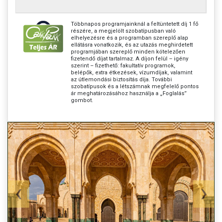
Többnapos programjainknál a feltüntetett díj 1 fő
részére, a megjelölt szobatípusban való
elhelyezésre és a programban szereplő alap
ellátásra vonatkozik, és az utazás meghirdetett
programjában szereplő minden kötelezően
fizetendő díjat tartalmaz. A díjon felül – igény
szerint – fizethető: fakultatív programok,
belépők, extra étkezések, vízumdíjak, valamint
az útlemondási biztosítás díja. További
szobatípusok és a létszámnak megfelelő pontos
ár meghatározásához használja a „Foglalás”
gombot.