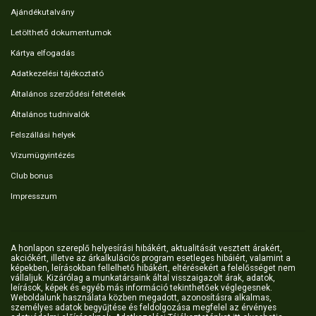
Ajándékutalvány
Letölthető dokumentumok
Kártya elfogadás
Adatkezelési tájékoztató
Általános szerződési feltételek
Általános tudnivalók
Felszállási helyek
Vízumügyintézés
Club bonus
Impresszum
A honlapon szereplő helyesírási hibákért, aktualitását vesztett árakért,
akciókért, illetve az árkalkulációs program esetleges hibáiért, valamint a
képekben, leírásokban fellelhető hibákért, eltérésekért a felelősséget nem
vállaljuk. Kizárólag a munkatársaink által visszaigazolt árak, adatok,
leírások, képek és egyéb más információ tekinthetőek véglegesnek.
Weboldalunk használata közben megadott, azonosításra alkalmas,
személyes adatok begyűjtése és feldolgozása megfelel az érvényes