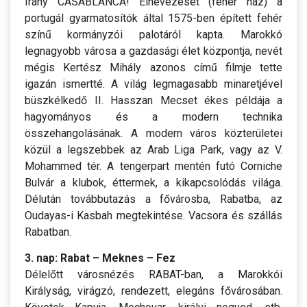
Irány CASABLANCA! Elnevezését (fehér ház) a
portugál gyarmatosítók által 1575-ben épített fehér
színű kormányzói palotáról kapta. Marokkó
legnagyobb városa a gazdasági élet központja, nevét
mégis Kertész Mihály azonos című filmje tette
igazán ismertté. A világ legmagasabb minaretjével
büszkélkedő II. Hasszan Mecset ékes példája a
hagyományos és a modern technika
összehangolásának. A modern város közterületei
közül a legszebbek az Arab Liga Park, vagy az V.
Mohammed tér. A tengerpart mentén futó Corniche
Bulvár a klubok, éttermek, a kikapcsolódás világa.
Délután továbbutazás a fővárosba, Rabatba, az
Oudayas-i Kasbah megtekintése. Vacsora és szállás
Rabatban.
3. nap: Rabat – Meknes – Fez
Délelőtt városnézés RABAT-ban, a Marokkói
Királyság, virágzó, rendezett, elegáns fővárosában.