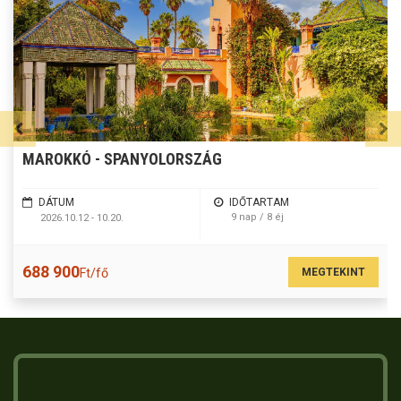
MAROKKÓ - SPANYOLORSZÁG
DÁTUM
IDŐTARTAM
9 nap / 8 éj
2026.10.12 - 10.20.
688 900
MEGTEKINT
Ft/fő