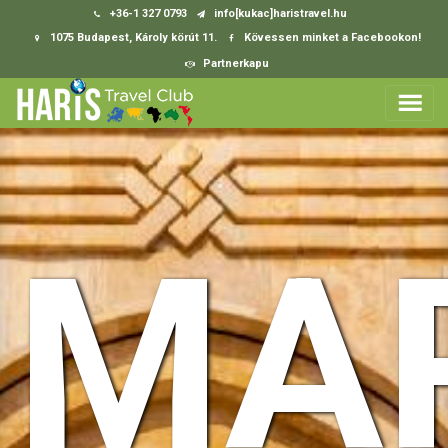
+36-1 327 0793
info[kukac]haristravel.hu
1075 Budapest, Károly körút 11.
Kövessen minket a Facebookon!
Partnerkapu
MA