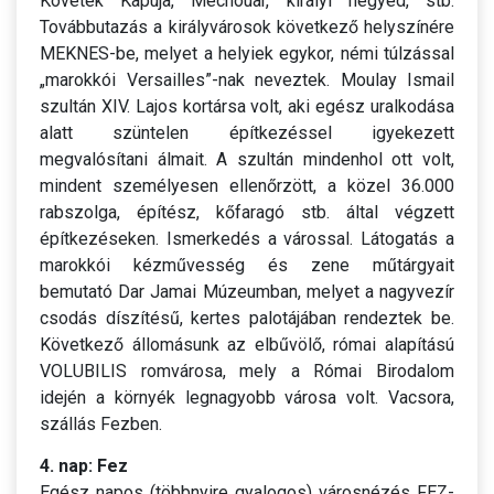
Követek Kapuja, Mechouar, királyi negyed, stb.
Továbbutazás a királyvárosok következő helyszínére
MEKNES-be, melyet a helyiek egykor, némi túlzással
„marokkói Versailles”-nak neveztek. Moulay Ismail
szultán XIV. Lajos kortársa volt, aki egész uralkodása
alatt szüntelen építkezéssel igyekezett
megvalósítani álmait. A szultán mindenhol ott volt,
mindent személyesen ellenőrzött, a közel 36.000
rabszolga, építész, kőfaragó stb. által végzett
építkezéseken. Ismerkedés a várossal. Látogatás a
marokkói kézművesség és zene műtárgyait
bemutató Dar Jamai Múzeumban, melyet a nagyvezír
csodás díszítésű, kertes palotájában rendeztek be.
Következő állomásunk az elbűvölő, római alapítású
VOLUBILIS romvárosa, mely a Római Birodalom
idején a környék legnagyobb városa volt. Vacsora,
szállás Fezben.
4. nap: Fez
Egész napos (többnyire gyalogos) városnézés FEZ-