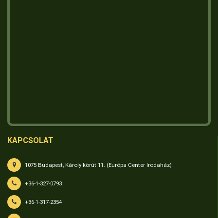
KAPCSOLAT
1075 Budapest, Károly körút 11. (Európa Center Irodaház)
+36-1-327-0793
+36-1-317-2354