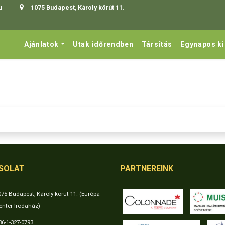
u
1075 Budapest, Károly körút 11.
Ajánlatok
Utak időrendben
Társítás
Egynapos k
SOLAT
PARTNEREINK
075 Budapest, Károly körút 11. (Európa
enter Irodaház)
36-1-327-0793