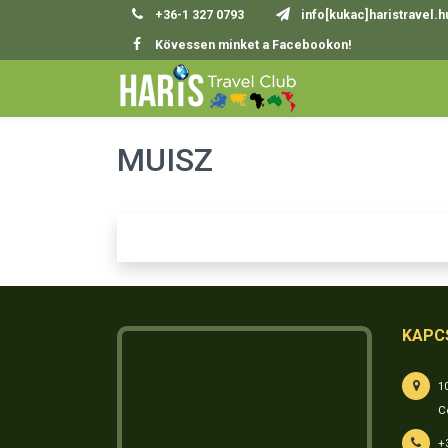
+36-1 327 0793
info[kukac]haristravel.h
Kövessen minket a Facebookon!
MUISZ
KAPC
1
C
+