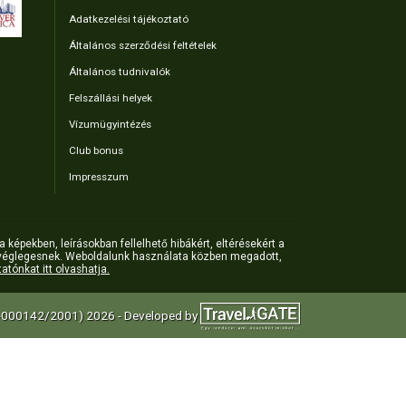
Adatkezelési tájékoztató
Általános szerződési feltételek
Általános tudnivalók
Felszállási helyek
Vízumügyintézés
Club bonus
Impresszum
a képekben, leírásokban fellelhető hibákért, eltérésekért a
őek véglegesnek. Weboldalunk használata közben megadott,
atónkat itt olvashatja.
 U-000142/2001) 2026 - Developed by