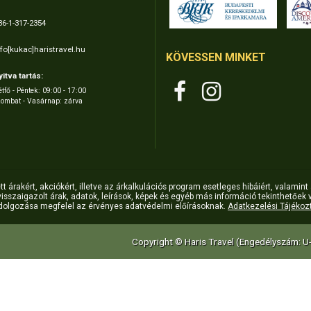
36-1-317-2354
nfo[kukac]haristravel.hu
KÖVESSEN MINKET
yitva tartás:
tfő - Péntek: 09:00 - 17:00
zombat - Vasárnap: zárva
t árakért, akciókért, illetve az árkalkulációs program esetleges hibáiért, valamint 
l visszaigazolt árak, adatok, leírások, képek és egyéb más információ tekinthet
ldolgozása megfelel az érvényes adatvédelmi előírásoknak.
Adatkezelési Tájékozt
Copyright © Haris Travel (Engedélyszám: