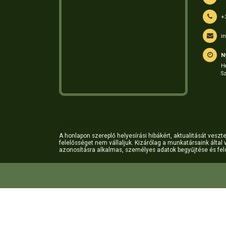
+
i
N
Hé
S
A honlapon szereplő helyesírási hibákért, aktualitását vesztet
felelősséget nem vállaljuk. Kizárólag a munkatársaink álta
azonosításra alkalmas, személyes adatok begyűjtése és fe