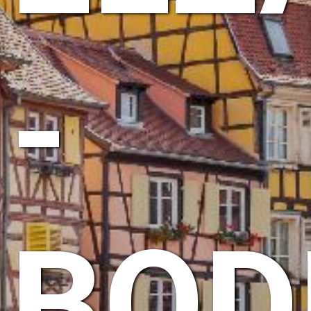
-
BOD