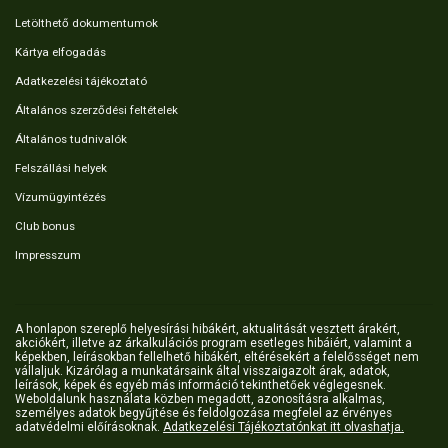
Letölthető dokumentumok
Kártya elfogadás
Adatkezelési tájékoztató
Általános szerződési feltételek
Általános tudnivalók
Felszállási helyek
Vízumügyintézés
Club bonus
Impresszum
A honlapon szereplő helyesírási hibákért, aktualitását vesztett árakért,
akciókért, illetve az árkalkulációs program esetleges hibáiért, valamint a
képekben, leírásokban fellelhető hibákért, eltérésekért a felelősséget nem
vállaljuk. Kizárólag a munkatársaink által visszaigazolt árak, adatok,
leírások, képek és egyéb más információ tekinthetőek véglegesnek.
Weboldalunk használata közben megadott, azonosításra alkalmas,
személyes adatok begyűjtése és feldolgozása megfelel az érvényes
adatvédelmi előírásoknak.
Adatkezelési Tájékoztatónkat itt olvashatja.