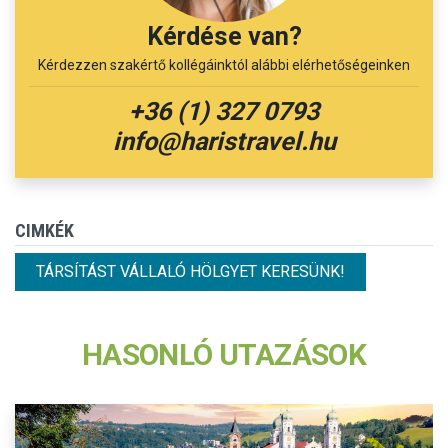
Kérdése van?
Kérdezzen szakértő kollégáinktól alábbi elérhetőségeinken
+36 (1) 327 0793
info@haristravel.hu
CIMKÉK
TÁRSÍTÁST VÁLLALÓ HÖLGYET KERESÜNK!
HASONLÓ UTAZÁSOK