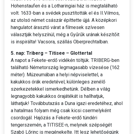
Hohenstaufen és a Lotharingiai ház is megtalálható
volt. 1633-ban a svédek pusztították el és II.Vilmos,
az utolsó német császár építtette újjá. A középkori
hangulatot árasztó várat a filmesek szívesen
választják helyszínül, még a Gyűrűk urának készítőit
is inspirálta! Vacsora, szállás Oberprechtalban.
5. nap: Triberg – Titisee – Glottertal
A napot a Fekete-erdő vidékén töltjük. TRIBERG-ben
található Németország legmagasabb vízesése (162
méter). Múzeumában a helyi népviselettel, a
kakukkos órák eredetével, különleges zenélő
szerkezetekkel ismerkedhetünk. Délben a világ
legnagyobb kakukkos órajátékát is hallhatjuk,
láthatjuk! Továbbutazás a Duna igazi eredetéhez, ahol
a hatalmas folyam még csak kicsi csermelyként
csordogál. Hajózás a Fekete-erdő tündéri
tengerszemén, a TITISEE-n, melynek szépségét
Szabó Lőrinc is megénekelte. Itt lesz lehetőségünk