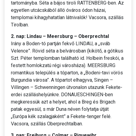
tartományba. Séta a bájos tiroli RATTENBERG-ben. Az
egyetlen utcácskából álló óváros ódon házai,
templomai kihagyhatatlan látnivalók! Vacsora, szállás
Tirolban.
2. nap: Lindau – Meersburg – Oberprechtal
Irány a Boden-tó partján fekvő LINDAU, a „sváb
Velence”. Rövid séta a belvárosban (kikötő, a gótikus
Szt. Péter templomban található id. Holbein freskói, a
festett homlokzatú régi városháza). MEERSBURG
romantikus település a tóparton, a „Bodeni-tavi vörös
Burgundia városa”. A tópartot elhagyva, Singen –
Villingen – Schwenningen útvonalon utazunk Fekete-
erdei szálláshelyünkre. DONAUESCHINGEN-ben
megkeressük azt a helyet, ahol a Breg és Brigach
patak egyesül, s már Duna néven folytatja útját
„Európa kék szalagjaként” a Fekete-tenger felé.
Vacsora, szállás Oberprechtalban.
3. nap: Freiburg – Colmar – Riquewihr