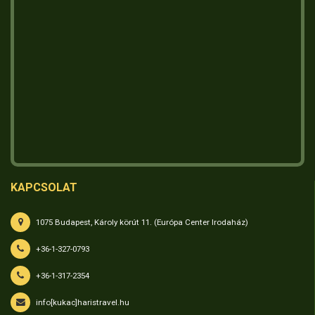
KAPCSOLAT
1075 Budapest, Károly körút 11. (Európa Center Irodaház)
+36-1-327-0793
+36-1-317-2354
info[kukac]haristravel.hu