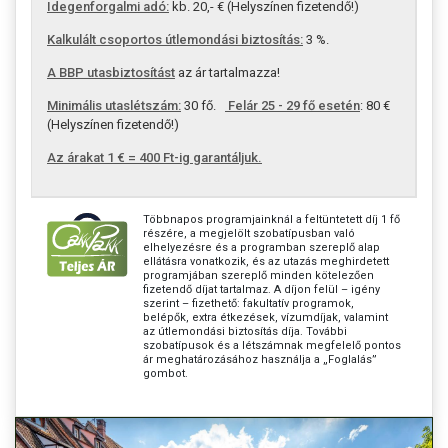
Idegenforgalmi adó:
kb. 20,- € (Helyszínen fizetendő!)
Kalkulált csoportos útlemondási biztosítás:
3 %.
A BBP utasbiztosítást
az ár tartalmazza!
Minimális utaslétszám:
30 fő.
Felár 25 - 29 fő esetén
: 80 €
(Helyszínen fizetendő!)
Az árakat 1 € = 400 Ft-ig garantáljuk.
Többnapos programjainknál a feltüntetett díj 1 fő
részére, a megjelölt szobatípusban való
elhelyezésre és a programban szereplő alap
ellátásra vonatkozik, és az utazás meghirdetett
programjában szereplő minden kötelezően
fizetendő díjat tartalmaz. A díjon felül – igény
szerint – fizethető: fakultatív programok,
belépők, extra étkezések, vízumdíjak, valamint
az útlemondási biztosítás díja. További
szobatípusok és a létszámnak megfelelő pontos
ár meghatározásához használja a „Foglalás”
gombot.