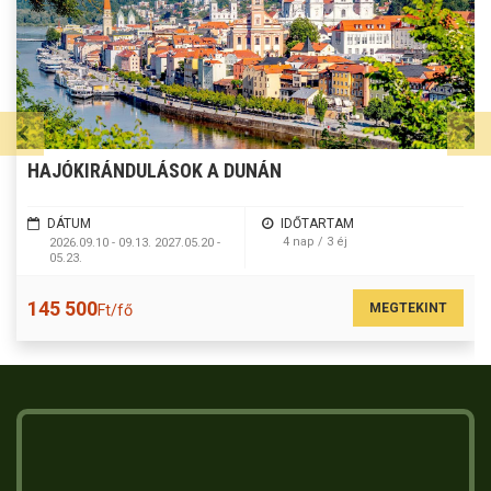
HAJÓKIRÁNDULÁSOK A DUNÁN
DÁTUM
IDŐTARTAM
4 nap / 3 éj
2026.09.10 - 09.13. 2027.05.20 -
05.23.
145 500
MEGTEKINT
Ft/fő