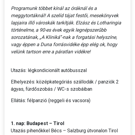
Programunk többet kínál az óráknál és a
meggytortáknál! A szelíd tájat festői, mesekönyvek
lapjaira illő városkák tarkítják. Elzász és Lotharingia
történelme, a 90-es évek egyik legnépszerűbb
sorozatának, „A Kliniká”-nak a forgatási helyszíne,
vagy éppen a Duna forrásvidéke épp elég ok, hogy
velünk tartson erre a páratlan vidékre!
Utazás: légkondicionált autóbusszal
Elhelyezés: középkategóriás szállodák / panziók 2
ágyas, fürdőszobás / WC-s szobáiban
Ellátás: félpanzió (reggeli és vacsora)
1. nap: Budapest – Tirol
Utazás pihenőkkel Bécs – Salzburg útvonalon Tirol