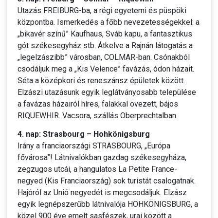
Utazás FREIBURG-ba, a régi egyetemi és püspöki
központba. Ismerkedés a főbb nevezetességekkel: a
„bikavér színű” Kaufhaus, Sváb kapu, a fantasztikus
gót székesegyház stb. Átkelve a Rajnán látogatás a
„legelzászibb” városban, COLMAR-ban. Csónakból
csodáljuk meg a „Kis Velence” favázás, ódon házait.
Séta a középkori és reneszánsz épületek között.
Elzászi utazásunk egyik leglátványosabb települése
a favázas házairól híres, falakkal övezett, bájos
RIQUEWHIR. Vacsora, szállás Oberprechtalban.
4. nap: Strasbourg – Hohkönigsburg
Irány a franciaországi STRASBOURG, „Európa
fővárosa”! Látnivalókban gazdag székesegyháza,
zegzugos utcái, a hangulatos La Petite France-
negyed (Kis Franciaország) sok turistát csalogatnak.
Hajóról az Unió negyedét is megcsodáljuk. Elzász
egyik legnépszerűbb látnivalója HOHKÖNIGSBURG, a
közel 900 éve emelt sasfészek, urai között a