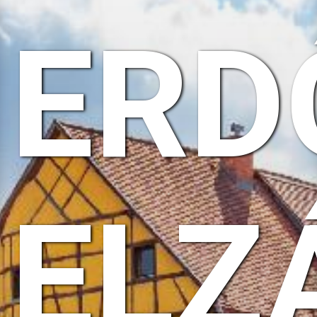
ERD
ELZ