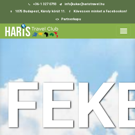
+36-1 327 0793
info[kukac]haristravel.hu
1075 Budapest, Károly körút 11.
Kövessen minket a Facebookon!
Partnerkapu
FEK