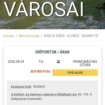
VÁROSAI
Európa
Németország
FEKETE-ERDŐ - ELZÁSZ - BODEN-TÓ
IDŐPONTOK / ÁRAK
2026.08.24.
7/6
FRANCIAÁGYAS
SZOBA
359 900 Ft/fő
FOGLALÁS
Egyágyas felár
: 78.000 Ft
A belépő- és hajójegy, valamint a fülhallgató ára
: kb. 110,- €.
(Helyszínen fizetendő!)