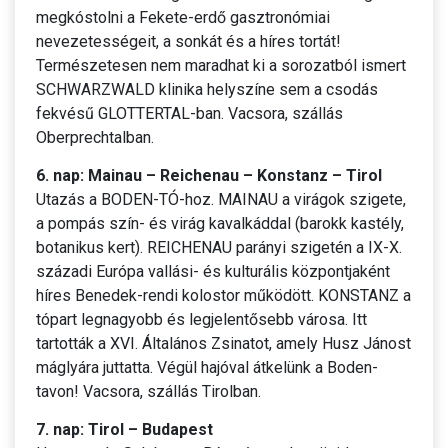
megkóstolni a Fekete-erdő gasztronómiai
nevezetességeit, a sonkát és a híres tortát!
Természetesen nem maradhat ki a sorozatból ismert
SCHWARZWALD klinika helyszíne sem a csodás
fekvésű GLOTTERTAL-ban. Vacsora, szállás
Oberprechtalban.
6. nap: Mainau – Reichenau – Konstanz – Tirol
Utazás a BODEN-TÓ-hoz. MAINAU a virágok szigete,
a pompás szín- és virág kavalkáddal (barokk kastély,
botanikus kert). REICHENAU parányi szigetén a IX-X.
századi Európa vallási- és kulturális központjaként
híres Benedek-rendi kolostor működött. KONSTANZ a
tópart legnagyobb és legjelentősebb városa. Itt
tartották a XVI. Általános Zsinatot, amely Husz Jánost
máglyára juttatta. Végül hajóval átkelünk a Boden-
tavon! Vacsora, szállás Tirolban.
7. nap: Tirol – Budapest