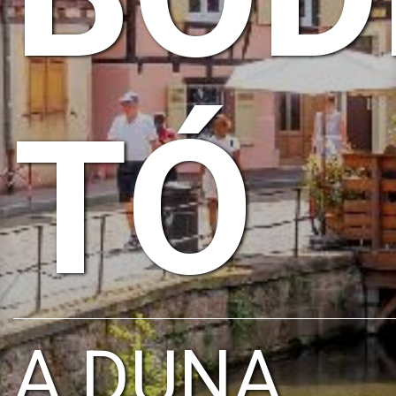
TÓ
A DUNA