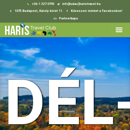
+36-1 327 0793
info[kukac]haristravel.hu
1075 Budapest, Károly körút 11.
Kövessen minket a Facebookon!
Partnerkapu
DÉL