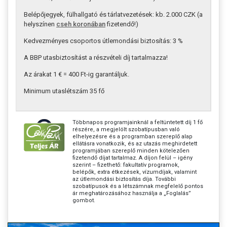
Belépőjegyek, fülhallgató és tárlatvezetések: kb. 2.000 CZK (a
helyszínen
cseh koronában
fizetendő!)
Kedvezményes csoportos útlemondási biztosítás: 3 %
A BBP utasbiztosítást a részvételi díj tartalmazza!
Az árakat 1 € = 400 Ft-ig garantáljuk.
Minimum utaslétszám 35 fő
Többnapos programjainknál a feltüntetett díj 1 fő
részére, a megjelölt szobatípusban való
elhelyezésre és a programban szereplő alap
ellátásra vonatkozik, és az utazás meghirdetett
programjában szereplő minden kötelezően
fizetendő díjat tartalmaz. A díjon felül – igény
szerint – fizethető: fakultatív programok,
belépők, extra étkezések, vízumdíjak, valamint
az útlemondási biztosítás díja. További
szobatípusok és a létszámnak megfelelő pontos
ár meghatározásához használja a „Foglalás”
gombot.