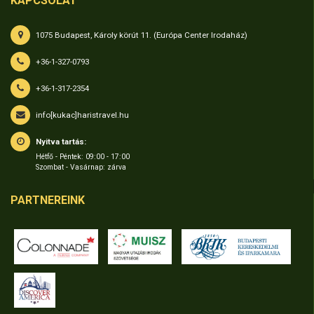
KAPCSOLAT
1075 Budapest, Károly körút 11. (Európa Center Irodaház)
+36-1-327-0793
+36-1-317-2354
info[kukac]haristravel.hu
Nyitva tartás:
Hétfő - Péntek: 09:00 - 17:00
Szombat - Vasárnap: zárva
PARTNEREINK