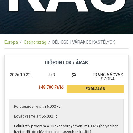
Európa
Csehország
DÉL-CSEH VÁRAK ÉS KASTÉLYOK
IDŐPONTOK / ÁRAK
2026.10.22.
4/3
FRANCIAÁGYAS
SZOBA
148 700 Ft/fő
FOGLALÁS
Félpanziós felár:
36.000 Ft
Egyágyas felár:
56.000 Ft
Fakultatív program a Budvar sörgyárban: 290 CZK (helyszínen
fizetendő, de előzetes jelentkezéshez kötött)