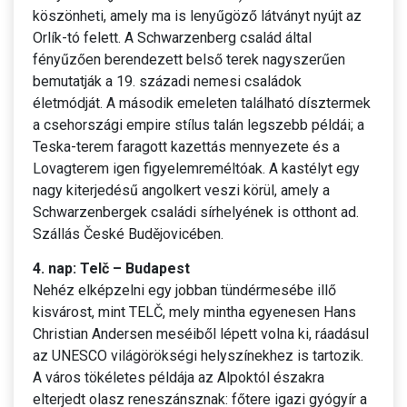
köszönheti, amely ma is lenyűgöző látványt nyújt az
Orlík-tó felett. A Schwarzenberg család által
fényűzően berendezett belső terek nagyszerűen
bemutatják a 19. századi nemesi családok
életmódját. A második emeleten található dísztermek
a csehországi empire stílus talán legszebb példái; a
Teska-terem faragott kazettás mennyezete és a
Lovagterem igen figyelemreméltóak. A kastélyt egy
nagy kiterjedésű angolkert veszi körül, amely a
Schwarzenbergek családi sírhelyének is otthont ad.
Szállás České Budějovicében.
4. nap: Telč – Budapest
Nehéz elképzelni egy jobban tündérmesébe illő
kisvárost, mint TELČ, mely mintha egyenesen Hans
Christian Andersen meséiből lépett volna ki, ráadásul
az UNESCO világörökségi helyszínekhez is tartozik.
A város tökéletes példája az Alpoktól északra
elterjedt olasz reneszánsznak: főtere igazi gyógyír a