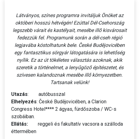
Látványos, színes programra invitáljuk Önöket az
októberi hosszú hétvégén! Ezúttal Dél-Csehország
legszebb várait és kastélyait, mesébe illő kisvárosait
fedezzük fel. Programunk során a dél-cseh régió
legjavába kóstolhatunk bele. České Budějovicében
egy fantasztikus sörgyár látogatására is lehetőség
nyílik. Ez az út tökéletes választás azoknak, akik
szeretik a történelmet, a lenyűgöző építészetet, és
szívesen kalandoznak mesébe illő környezetben.
Tartsanak velünk!
Utazás
: autóbusszal
Elhelyezés
: České Budějovicében, a Clarion
Congress Hotel**** 2 ágyas, fürdőszoba / WC-s
szobáiban.
Ellátás:
reggeli és fakultatív vacsora a szálloda
éttermében