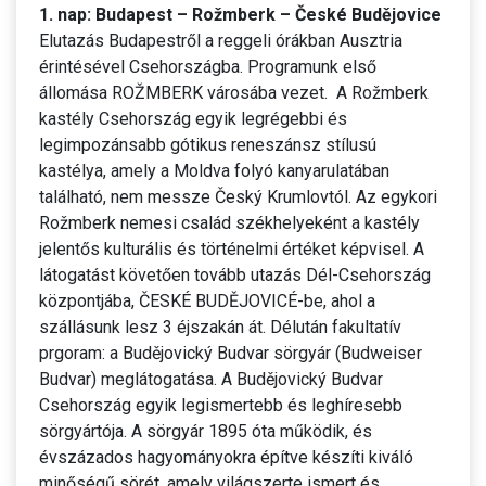
1. nap: Budapest – Rožmberk – České Budějovice
Elutazás Budapestről a reggeli órákban Ausztria
érintésével Csehországba. Programunk első
állomása ROŽMBERK városába vezet. A Rožmberk
kastély Csehország egyik legrégebbi és
legimpozánsabb gótikus reneszánsz stílusú
kastélya, amely a Moldva folyó kanyarulatában
található, nem messze Český Krumlovtól. Az egykori
Rožmberk nemesi család székhelyeként a kastély
jelentős kulturális és történelmi értéket képvisel. A
látogatást követően tovább utazás Dél-Csehország
központjába, ČESKÉ BUDĚJOVICÉ-be, ahol a
szállásunk lesz 3 éjszakán át. Délután fakultatív
prgoram: a Budějovický Budvar sörgyár (Budweiser
Budvar) meglátogatása. A Budějovický Budvar
Csehország egyik legismertebb és leghíresebb
sörgyártója. A sörgyár 1895 óta működik, és
évszázados hagyományokra építve készíti kiváló
minőségű sörét, amely világszerte ismert és