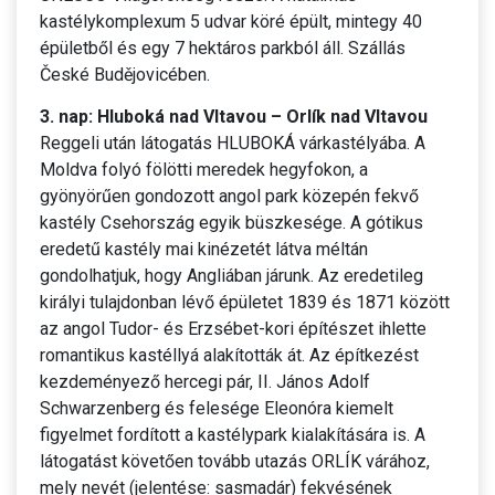
kastélykomplexum 5 udvar köré épült, mintegy 40
épületből és egy 7 hektáros parkból áll. Szállás
České Budějovicében.
3. nap: Hluboká nad Vltavou – Orlík nad Vltavou
Reggeli után látogatás HLUBOKÁ várkastélyába. A
Moldva folyó fölötti meredek hegyfokon, a
gyönyörűen gondozott angol park közepén fekvő
kastély Csehország egyik büszkesége. A gótikus
eredetű kastély mai kinézetét látva méltán
gondolhatjuk, hogy Angliában járunk. Az eredetileg
királyi tulajdonban lévő épületet 1839 és 1871 között
az angol Tudor- és Erzsébet-kori építészet ihlette
romantikus kastéllyá alakították át. Az építkezést
kezdeményező hercegi pár, II. János Adolf
Schwarzenberg és felesége Eleonóra kiemelt
figyelmet fordított a kastélypark kialakítására is. A
látogatást követően tovább utazás ORLÍK várához,
mely nevét (jelentése: sasmadár) fekvésének