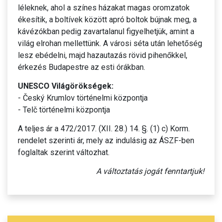
léleknek, ahol a színes házakat magas oromzatok
ékesítik, a boltívek között apró boltok bújnak meg, a
kávézókban pedig zavartalanul figyelhetjük, amint a
világ elrohan mellettünk. A városi séta után lehetőség
lesz ebédelni, majd hazautazás rövid pihenőkkel,
érkezés Budapestre az esti órákban.
UNESCO Világörökségek:
- Český Krumlov történelmi központja
- Telč történelmi központja
A teljes ár a 472/2017. (XII. 28.) 14. §. (1) c) Korm.
rendelet szerinti ár, mely az indulásig az ÁSZF-ben
foglaltak szerint változhat.
A változtatás jogát fenntartjuk!