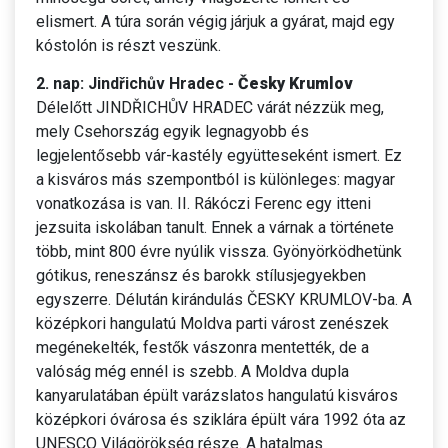
elismert. A túra során végig járjuk a gyárat, majd egy
kóstolón is részt veszünk.
2. nap: Jindřichův Hradec -
Česky Krumlov
Délelőtt JINDŘICHŮV HRADEC várát nézzük meg,
mely Csehország egyik legnagyobb és
legjelentősebb vár-kastély együtteseként ismert. Ez
a kisváros más szempontból is különleges: magyar
vonatkozása is van. II. Rákóczi Ferenc egy itteni
jezsuita iskolában tanult. Ennek a várnak a története
több, mint 800 évre nyúlik vissza. Gyönyörködhetünk
gótikus, reneszánsz és barokk stílusjegyekben
egyszerre. Délután kirándulás ČESKY KRUMLOV-ba. A
középkori hangulatú Moldva parti várost zenészek
megénekelték, festők vászonra mentették, de a
valóság még ennél is szebb. A Moldva dupla
kanyarulatában épült varázslatos hangulatú kisváros
középkori óvárosa és sziklára épült vára 1992 óta az
UNESCO Világörökség része. A hatalmas