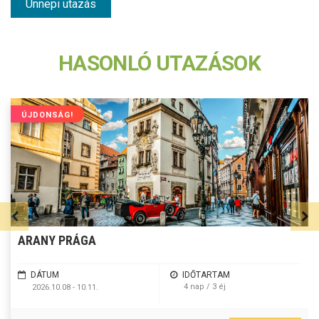
Ünnepi utazás
HASONLÓ UTAZÁSOK
ÚJDONSÁG!
ARANY PRÁGA
DÁTUM
IDŐTARTAM
4 nap / 3 éj
2026.10.08 - 10.11.