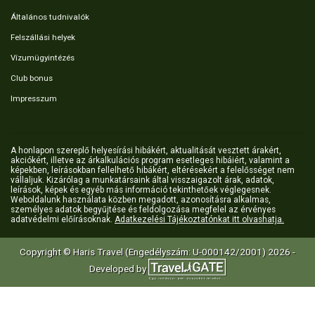
Általános tudnivalók
Felszállási helyek
Vízumügyintézés
Club bonus
Impresszum
A honlapon szereplő helyesírási hibákért, aktualitását vesztett árakért,
akciókért, illetve az árkalkulációs program esetleges hibáiért, valamint a
képekben, leírásokban fellelhető hibákért, eltérésekért a felelősséget nem
vállaljuk. Kizárólag a munkatársaink által visszaigazolt árak, adatok,
leírások, képek és egyéb más információ tekinthetőek véglegesnek.
Weboldalunk használata közben megadott, azonosításra alkalmas,
személyes adatok begyűjtése és feldolgozása megfelel az érvényes
adatvédelmi előírásoknak.
Adatkezelési Tájékoztatónkat itt olvashatja.
Copyright © Haris Travel (Engedélyszám: U-000142/2001) 2026 -
Developed by