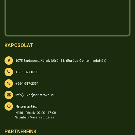
KAPCSOLAT
1075 Budapest, Károly körút 11. (Európa Center Irodaház)
+36-1-327-0793
+36-1-317-2354
info[kukac]haristravel.hu
Nyitva tartás:
Hétfő - Péntek: 09:00 - 17:00
Szombat - Vasárnap: zárva
PARTNEREINK