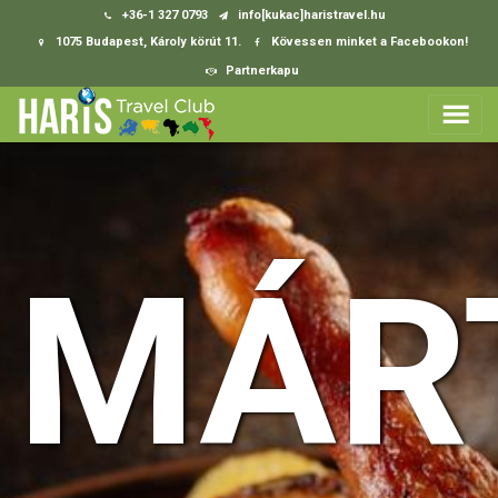
+36-1 327 0793
info[kukac]haristravel.hu
1075 Budapest, Károly körút 11.
Kövessen minket a Facebookon!
Partnerkapu
MÁR