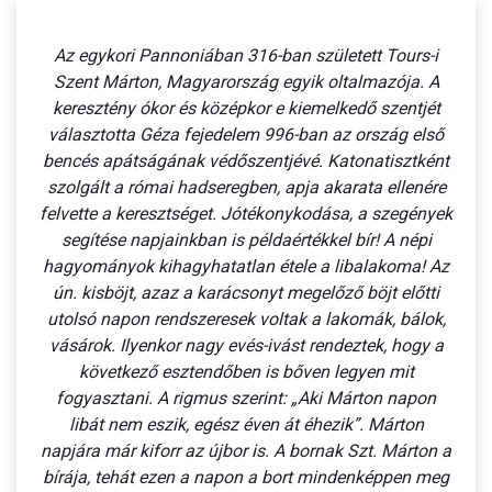
Az egykori Pannoniában 316-ban született Tours-i
Szent Márton, Magyarország egyik oltalmazója. A
keresztény ókor és középkor e kiemelkedő szentjét
választotta Géza fejedelem 996-ban az ország első
bencés apátságának védőszentjévé. Katonatisztként
szolgált a római hadseregben, apja akarata ellenére
felvette a keresztséget. Jótékonykodása, a szegények
segítése napjainkban is példaértékkel bír! A népi
hagyományok kihagyhatatlan étele a libalakoma! Az
ún. kisböjt, azaz a karácsonyt megelőző böjt előtti
utolsó napon rendszeresek voltak a lakomák, bálok,
vásárok. Ilyenkor nagy evés-ivást rendeztek, hogy a
következő esztendőben is bőven legyen mit
fogyasztani. A rigmus szerint: „Aki Márton napon
libát nem eszik, egész éven át éhezik”. Márton
napjára már kiforr az újbor is. A bornak Szt. Márton a
bírája, tehát ezen a napon a bort mindenképpen meg