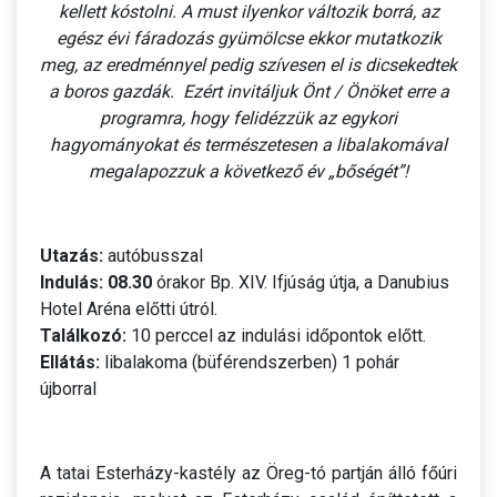
kellett kóstolni. A must ilyenkor változik borrá, az
egész évi fáradozás gyümölcse ekkor mutatkozik
meg, az eredménnyel pedig szívesen el is dicsekedtek
a boros gazdák. Ezért invitáljuk Önt / Önöket erre a
programra, hogy felidézzük az egykori
hagyományokat és természetesen a libalakomával
megalapozzuk a következő év „bőségét”!
Utazás:
autóbusszal
Indulás:
08.30
órakor Bp. XIV. Ifjúság útja, a Danubius
Hotel Aréna előtti útról.
Találkozó:
10 perccel az indulási időpontok előtt.
Ellátás:
libalakoma (büférendszerben) 1 pohár
újborral
A tatai Esterházy-kastély az Öreg-tó partján álló főúri