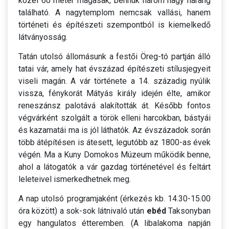
közel 60 méter magasak, bennük három nagy harang
található. A nagytemplom nemcsak vallási, hanem
történeti és építészeti szempontból is kiemelkedő
látványosság.
Tatán utolsó állomásunk a festői Öreg-tó partján álló
tatai vár, amely hat évszázad építészeti stílusjegyeit
viseli magán. A vár története a 14. századig nyúlik
vissza, fénykorát Mátyás király idején élte, amikor
reneszánsz palotává alakították át. Később fontos
végvárként szolgált a török elleni harcokban, bástyái
és kazamatái ma is jól láthatók. Az évszázadok során
több átépítésen is átesett, legutóbb az 1800-as évek
végén. Ma a Kuny Domokos Múzeum működik benne,
ahol a látogatók a vár gazdag történetével és feltárt
leleteivel ismerkedhetnek meg.
A nap utolsó programjaként (érkezés kb. 14.30-15.00
óra között) a sok-sok látnivaló után
ebéd
Taksonyban
egy hangulatos étteremben. (A libalakoma napján