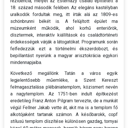
rezidencia, melyet az Esterházy család építtetett a
18. század második felében. Az elegáns kastélyban
uralkodók fordultak meg, itt írták alá az 1809-es
schönbrunni békét is. A felújított épület ma
múzeumként működik, ahol korhű enteriőrök,
dísztermek, interaktív kiállítások és családtörténeti
érdekességek várják a látogatókat. Programunk során
felfedezzük ezt a történelmi ékszerdobozt, és
bepillantást nyerünk a magyar arisztokrácia egykori
mindennapjaiba.
Következő megállónk Tatán a város egyik
legjelentősebb műemléke, a Szent Kereszt
felmagasztalása plébániatemplom, közismert nevén
a nagytemplom. Az 1751-ben indult építkezést
eredetileg Franz Anton Pilgram tervezte, de a munkát
végül Fellner Jakab vette át, akit ma is a templom fő
alkotójaként tartanak számon. A későbarokk, copf
stílusú templom díszítése különösen gazdag, tornyai