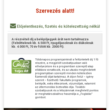
Szervezés alatt!
Előjelentkezés, fizetés és kötelezettség nélkül
A részvételi díj a belépőjegyek árát nem tartalmazza
(Felnőtteknek kb. 6.500 Ft, nyugdíjasoknak és diákoknak
kb. 4.000 Ft, 70 év fölött kb. 2000 Ft).
Többnapos programjainknál a feltüntetett díj 1 fő
részére, a megjelölt szobatípusban való
elhelyezésre és a programban szereplő alap
ellátásra vonatkozik, és az utazás meghirdetett
programjában szereplő minden kötelezően
fizetendő díjat tartalmaz. A díjon felül – igény
szerint – fizethető: fakultatív programok,
belépők, extra étkezések, vízumdíjak, valamint
az útlemondási biztosítás díja. További
szobatípusok és a létszámnak megfelelő pontos
ár meghatározásához használja a „Foglalás”
gombot.