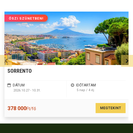
ŐSZI SZÜNETBEN!
SORRENTO
DÁTUM
IDŐTARTAM
5 nap / 4 éj
2026.10.27 - 10.31.
378 000
MEGTEKINT
Ft/fő