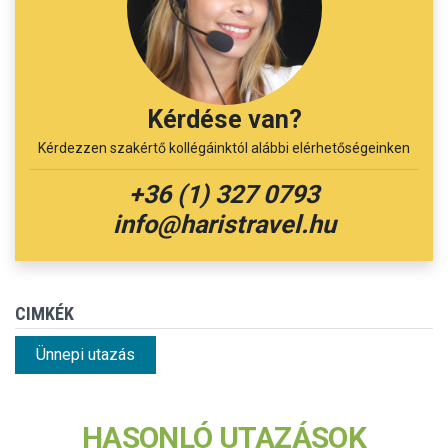
Kérdése van?
Kérdezzen szakértő kollégáinktól alábbi elérhetőségeinken
+36 (1) 327 0793
info@haristravel.hu
CIMKÉK
Ünnepi utazás
HASONLÓ UTAZÁSOK