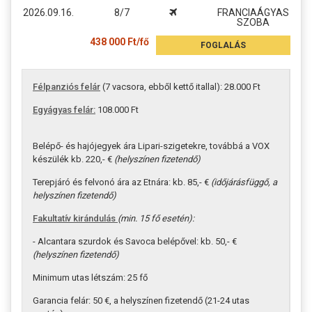
2026.09.16.
8/7
FRANCIAÁGYAS
SZOBA
438 000 Ft/fő
FOGLALÁS
Félpanziós felár
(7 vacsora, ebből kettő itallal): 28.000 Ft
Egyágyas felár:
108.000 Ft
Belépő- és hajójegyek ára Lipari-szigetekre, továbbá a VOX
készülék kb. 220,- €
(helyszínen fizetendő)
Terepjáró és felvonó ára az Etnára: kb. 85,- €
(időjárásfüggő, a
helyszínen fizetendő)
Fakultatív kirándulás
(min. 15 fő esetén):
- Alcantara szurdok és Savoca belépővel: kb. 50,- €
(helyszínen fizetendő)
Minimum utas létszám: 25 fő
Garancia felár: 50 €, a helyszínen fizetendő (21-24 utas