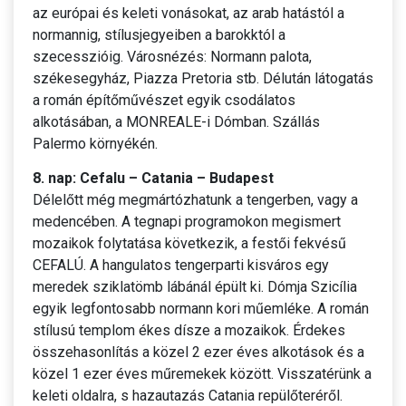
az európai és keleti vonásokat, az arab hatástól a
normannig, stílusjegyeiben a barokktól a
szecesszióig. Városnézés: Normann palota,
székesegyház, Piazza Pretoria stb. Délután látogatás
a román építőművészet egyik csodálatos
alkotásában, a MONREALE-i Dómban. Szállás
Palermo környékén.
8. nap: Cefalu – Catania – Budapest
Délelőtt még megmártózhatunk a tengerben, vagy a
medencében. A tegnapi programokon megismert
mozaikok folytatása következik, a festői fekvésű
CEFALÚ. A hangulatos tengerparti kisváros egy
meredek sziklatömb lábánál épült ki. Dómja Szicília
egyik legfontosabb normann kori műemléke. A román
stílusú templom ékes dísze a mozaikok. Érdekes
összehasonlítás a közel 2 ezer éves alkotások és a
közel 1 ezer éves műremekek között. Visszatérünk a
keleti oldalra, s hazautazás Catania repülőteréről.