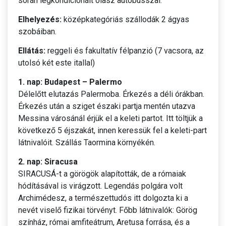
során légkondicionált olasz autóbusszal.
Elhelyezés:
középkategóriás szállodák 2 ágyas
szobáiban.
Ellátás:
reggeli és fakultatív félpanzió (7 vacsora, az
utolsó két este itallal)
1. nap: Budapest – Palermo
Délelőtt elutazás Palermoba. Érkezés a déli órákban.
Érkezés után a sziget északi partja mentén utazva
Messina városánál érjük el a keleti partot. Itt töltjük a
következő 5 éjszakát, innen keressük fel a keleti-part
látnivalóit. Szállás Taormina környékén.
2. nap: Siracusa
SIRACUSÁ-t a görögök alapították, de a rómaiak
hódításával is virágzott. Legendás polgára volt
Archimédesz, a természettudós itt dolgozta ki a
nevét viselő fizikai törvényt. Főbb látnivalók: Görög
színház, római amfiteátrum, Aretusa forrása, és a