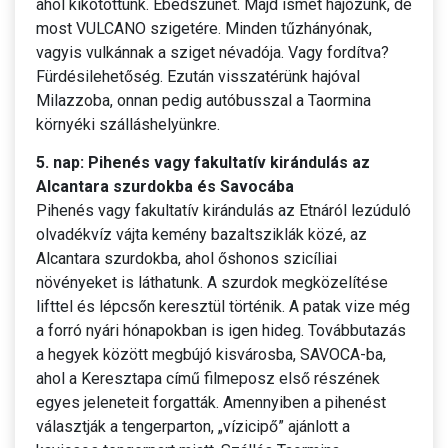
ahol kikötöttünk. Ebédszünet. Majd ismét hajózunk, de
most VULCANO szigetére. Minden tűzhányónak,
vagyis vulkánnak a sziget névadója. Vagy fordítva?
Fürdésilehetőség. Ezután visszatérünk hajóval
Milazzoba, onnan pedig autóbusszal a Taormina
környéki szálláshelyünkre.
5. nap: Pihenés vagy fakultatív kirándulás az
Alcantara szurdokba és Savocába
Pihenés vagy fakultatív kirándulás az Etnáról lezúduló
olvadékvíz vájta kemény bazaltsziklák közé, az
Alcantara szurdokba, ahol őshonos szicíliai
növényeket is láthatunk. A szurdok megközelítése
lifttel és lépcsőn keresztül történik. A patak vize még
a forró nyári hónapokban is igen hideg. Továbbutazás
a hegyek között megbújó kisvárosba, SAVOCA-ba,
ahol a Keresztapa című filmeposz első részének
egyes jeleneteit forgatták. Amennyiben a pihenést
választják a tengerparton, „vízicipő” ajánlott a