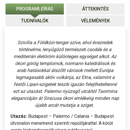
PROGRAMLEÍRÁS
ÁTTEKINTÉS
TUDNIVALÓK
VÉLEMÉNYEK
Szicília a Földközi-tenger szíve, ahol évezredek
történelme, lenyűgöző természeti csodák és a
mediterrán életöröm különleges egységet alkot. Az
ókori görög templomok, normann katedrálisok és
arab hatásokkal átszőtt városok mellett Európa
legmagasabb aktív vulkánja, az Etna, valamint a
festői Lipari-szigetek teszik igazán felejthetetlenné
ezt az utazást. Palermo nyüzsgő utcáitól Taormina
eleganciáján át Siracusa ókori emlékeiig minden nap
újabb arcát mutatja a sziget.
Utazás:
Budapest – Palermo / Catania – Budapest
útvonalon menetrend szerinti repülőjárattal. A körút