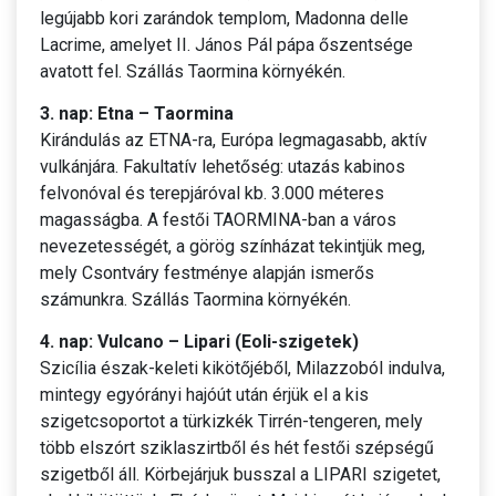
legújabb kori zarándok templom, Madonna delle
Lacrime, amelyet II. János Pál pápa őszentsége
avatott fel. Szállás Taormina környékén.
3. nap: Etna – Taormina
Kirándulás az ETNA-ra, Európa legmagasabb, aktív
vulkánjára. Fakultatív lehetőség: utazás kabinos
felvonóval és terepjáróval kb. 3.000 méteres
magasságba. A festői TAORMINA-ban a város
nevezetességét, a görög színházat tekintjük meg,
mely Csontváry festménye alapján ismerős
számunkra. Szállás Taormina környékén.
4. nap: Vulcano – Lipari (Eoli-szigetek)
Szicília észak-keleti kikötőjéből, Milazzoból indulva,
mintegy egyórányi hajóút után érjük el a kis
szigetcsoportot a türkizkék Tirrén-tengeren, mely
több elszórt sziklaszirtből és hét festői szépségű
szigetből áll. Körbejárjuk busszal a LIPARI szigetet,