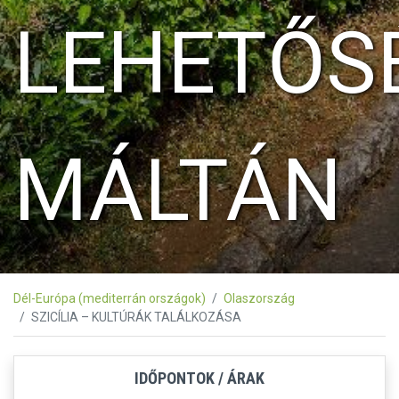
LEHETŐS
MÁLTÁN
Dél-Európa (mediterrán országok)
Olaszország
SZICÍLIA – KULTÚRÁK TALÁLKOZÁSA
IDŐPONTOK / ÁRAK