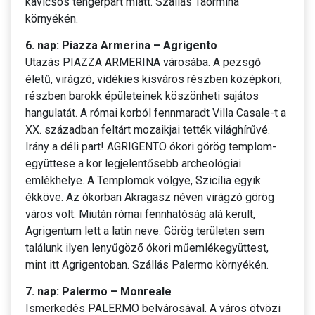
kavicsos tengerpart miatt. Szállás Taormina
környékén.
6. nap: Piazza Armerina – Agrigento
Utazás PIAZZA ARMERINA városába. A pezsgő
életű, virágzó, vidékies kisváros részben középkori,
részben barokk épületeinek köszönheti sajátos
hangulatát. A római korból fennmaradt Villa Casale-t a
XX. században feltárt mozaikjai tették világhírűvé.
Irány a déli part! AGRIGENTO ókori görög templom-
együttese a kor legjelentősebb archeológiai
emlékhelye. A Templomok völgye, Szicília egyik
ékköve. Az ókorban Akragasz néven virágzó görög
város volt. Miután római fennhatóság alá került,
Agrigentum lett a latin neve. Görög területen sem
találunk ilyen lenyűgöző ókori műemlékegyüttest,
mint itt Agrigentoban. Szállás Palermo környékén.
7. nap: Palermo – Monreale
Ismerkedés PALERMO belvárosával. A város ötvözi