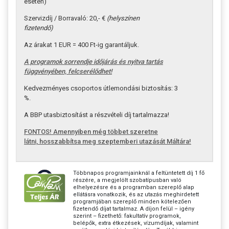
esetén)
Szervizdíj / Borravaló: 20,- €
(helyszínen
fizetendő)
Az árakat 1 EUR = 400 Ft-ig garantáljuk.
A programok sorrendje időjárás és nyitva tartás
függvényében, felcserélődhet!
Kedvezményes csoportos útlemondási biztosítás: 3
%.
A BBP utasbiztosítást a részvételi díj tartalmazza!
FONTOS! Amennyiben még többet szeretne
látni,
hosszabbítsa meg szeptemberi utazását Máltára!
Többnapos programjainknál a feltüntetett díj 1 fő
részére, a megjelölt szobatípusban való
elhelyezésre és a programban szereplő alap
ellátásra vonatkozik, és az utazás meghirdetett
programjában szereplő minden kötelezően
fizetendő díjat tartalmaz. A díjon felül – igény
szerint – fizethető: fakultatív programok,
belépők, extra étkezések, vízumdíjak, valamint