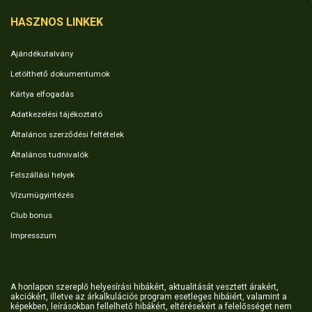
HASZNOS LINKEK
Ajándékutalvány
Letölthető dokumentumok
Kártya elfogadás
Adatkezelési tájékoztató
Általános szerződési feltételek
Általános tudnivalók
Felszállási helyek
Vízumügyintézés
Club bonus
Impresszum
A honlapon szereplő helyesírási hibákért, aktualitását vesztett árakért,
akciókért, illetve az árkalkulációs program esetleges hibáiért, valamint a
képekben, leírásokban fellelhető hibákért, eltérésekért a felelősséget nem