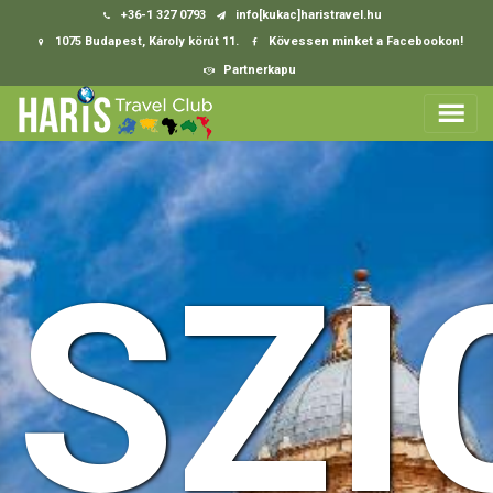
+36-1 327 0793
info[kukac]haristravel.hu
1075 Budapest, Károly körút 11.
Kövessen minket a Facebookon!
Partnerkapu
SZI