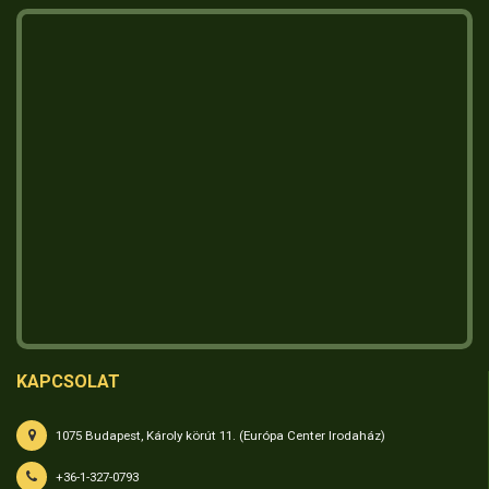
KAPCSOLAT
1075 Budapest, Károly körút 11. (Európa Center Irodaház)
+36-1-327-0793