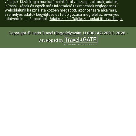
vállaljuk. Kizárólag a munkatársaink által visszaigazolt árak, adatok,
leírások, képek és egyéb más információ tekinthetőek véglegesnek.
Weboldalunk használata közben megadott, azonosításra alkalmas,
személyes adatok begyűjtése és feldolgozása megfelel az érvényes
adatvédelmi előírásoknak.
Adatkezelési Tájékoztatónkat itt olvashatja.
Copyright © Haris Travel (Engedélyszám: U-000142/2001) 2026 -
Developed by