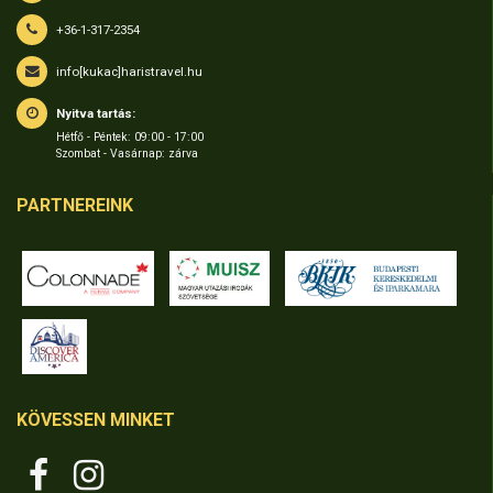
+36-1-317-2354
info[kukac]haristravel.hu
Nyitva tartás:
Hétfő - Péntek: 09:00 - 17:00
Szombat - Vasárnap: zárva
PARTNEREINK
KÖVESSEN MINKET