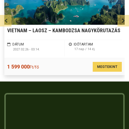
VIETNAM – LAOSZ – KAMBODZSA NAGYKÖRUTAZÁS
DÁTUM
IDŐTARTAM
17 nap / 14 éj
2027.02.26 - 03.14.
1 599 000
MEGTEKINT
Ft/fő