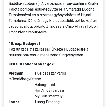
Buddha-szoborral). A városnézés fénypontjai a Királyi
Palota pompás épületegyüttese a Smaragd Buddha
Templomával és a szemet gyönyörködtető Hajnal
Temploma. Dé lután egy kis szabadidő, ezt követően
vacsorával egybekötött hajózás a Chao Phraya folyón.
Transzfer a repülőtérre.
18. nap: Budapest
Hazautazás átszállással. Érkezés Budapestre a
délutáni órákban, a menetrend függvényében.
UNESCO
Világörökségek:
Vietnam:
Hue császár város
műemlékegyüttese
Halong-öböl
Hoi An ősi városa
My Son szentély
Laosz:
Luang Prabang