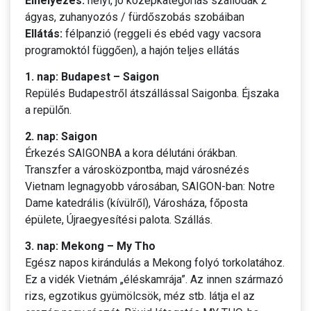
Elhelyezés:
helyi, jó középkategóriás szállodák 2
ágyas, zuhanyozós / fürdőszobás szobáiban
Ellátás:
félpanzió (reggeli és ebéd vagy vacsora
programoktól függően), a hajón teljes ellátás
1. nap: Budapest – Saigon
Repülés Budapestről átszállással Saigonba. Éjszaka
a repülőn.
2. nap: Saigon
Érkezés SAIGONBA a kora délutáni órákban.
Transzfer a városközpontba, majd városnézés
Vietnam legnagyobb városában, SAIGON-ban: Notre
Dame katedrális (kívülről), Városháza, főposta
épülete, Újraegyesítési palota. Szállás.
3. nap: Mekong – My Tho
Egész napos kirándulás a Mekong folyó torkolatához.
Ez a vidék Vietnám „éléskamrája”. Az innen származó
rizs, egzotikus gyümölcsök, méz stb. látja el az