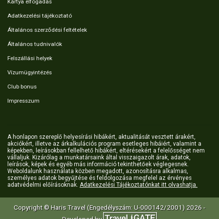
Kártya elfogadás
Adatkezelési tájékoztató
Általános szerződési feltételek
Általános tudnivalók
Felszállási helyek
Vízumügyintézés
Club bonus
Impresszum
A honlapon szereplő helyesírási hibákért, aktualitását vesztett árakért,
akciókért, illetve az árkalkulációs program esetleges hibáiért, valamint a
képekben, leírásokban fellelhető hibákért, eltérésekért a felelősséget nem
vállaljuk. Kizárólag a munkatársaink által visszaigazolt árak, adatok,
leírások, képek és egyéb más információ tekinthetőek véglegesnek.
Weboldalunk használata közben megadott, azonosításra alkalmas,
személyes adatok begyűjtése és feldolgozása megfelel az érvényes
adatvédelmi előírásoknak.
Adatkezelési Tájékoztatónkat itt olvashatja.
Copyright © Haris Travel (Engedélyszám: U-000142/2001) 2026 -
Developed by