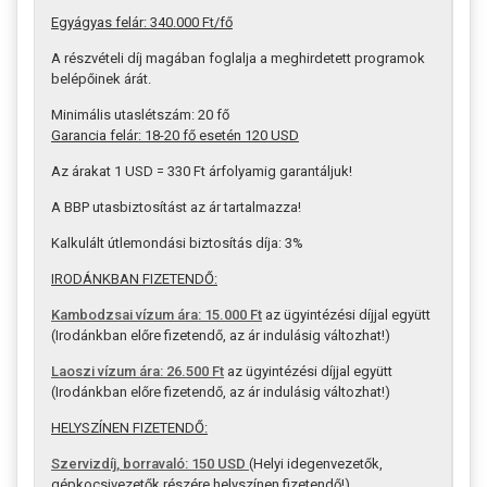
Egyágyas felár: 340.000 Ft/fő
A részvételi díj magában foglalja a meghirdetett programok
belépőinek árát.
Minimális utaslétszám: 20 fő
Garancia felár: 18-20 fő esetén 120 USD
Az árakat 1 USD = 330 Ft árfolyamig garantáljuk!
A BBP utasbiztosítást az ár tartalmazza!
Kalkulált útlemondási biztosítás díja: 3%
IRODÁNKBAN FIZETENDŐ:
Kambodzsai vízum ára: 15.000 Ft
az ügyintézési díjjal együtt
(Irodánkban előre fizetendő, az ár indulásig változhat!)
Laoszi vízum ára: 26.500 Ft
az ügyintézési díjjal együtt
(Irodánkban előre fizetendő, az ár indulásig változhat!)
HELYSZÍNEN FIZETENDŐ:
Szervizdíj, borravaló: 150 USD
(Helyi idegenvezetők,
gépkocsivezetők részére helyszínen fizetendő!)