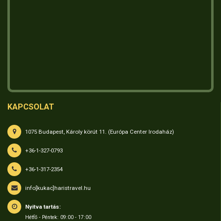
KAPCSOLAT
1075 Budapest, Károly körút 11. (Európa Center Irodaház)
+36-1-327-0793
+36-1-317-2354
info[kukac]haristravel.hu
Nyitva tartás:
Hétfő - Péntek: 09:00 - 17:00