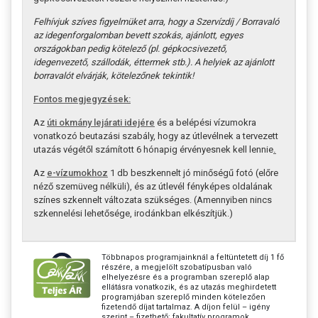
Felhívjuk szíves figyelmüket arra, hogy a Szervízdíj / Borravaló
az idegenforgalomban bevett szokás, ajánlott, egyes
országokban pedig kötelező (pl. gépkocsivezető,
idegenvezető, szállodák, éttermek stb.). A helyiek az ajánlott
borravalót elvárják, kötelezőnek tekintik!
Fontos megjegyzések:
Az
úti okmány lejárati idejére
és a belépési vízumokra
vonatkozó beutazási szabály, hogy az útlevélnek a tervezett
utazás végétől számított 6 hónapig érvényesnek kell lennie
.
Az
e-vízumokhoz
1 db beszkennelt jó minőségű fotó (előre
néző szemüveg nélküli), és az útlevél fényképes oldalának
színes szkennelt változata szükséges. (Amennyiben nincs
szkennelési lehetősége, irodánkban elkészítjük.)
Többnapos programjainknál a feltüntetett díj 1 fő
részére, a megjelölt szobatípusban való
elhelyezésre és a programban szereplő alap
ellátásra vonatkozik, és az utazás meghirdetett
programjában szereplő minden kötelezően
fizetendő díjat tartalmaz. A díjon felül – igény
szerint – fizethető: fakultatív programok,