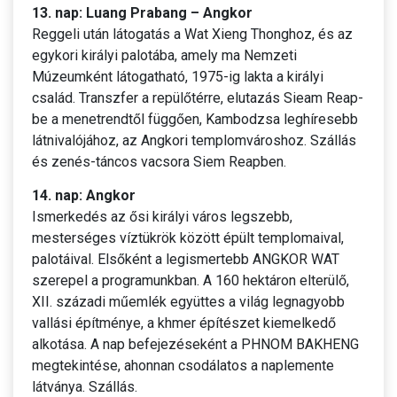
13. nap: Luang Prabang – Angkor
Reggeli után látogatás a Wat Xieng Thonghoz, és az
egykori királyi palotába, amely ma Nemzeti
Múzeumként látogatható, 1975-ig lakta a királyi
család. Transzfer a repülőtérre, elutazás Sieam Reap-
be a menetrendtől függően, Kambodzsa leghíresebb
látnivalójához, az Angkori templomvároshoz. Szállás
és zenés-táncos vacsora Siem Reapben.
14. nap: Angkor
Ismerkedés az ősi királyi város legszebb,
mesterséges víztükrök között épült templomaival,
palotáival. Elsőként a legismertebb ANGKOR WAT
szerepel a programunkban. A 160 hektáron elterülő,
XII. századi műemlék együttes a világ legnagyobb
vallási építménye, a khmer építészet kiemelkedő
alkotása. A nap befejezéseként a PHNOM BAKHENG
megtekintése, ahonnan csodálatos a naplemente
látványa. Szállás.