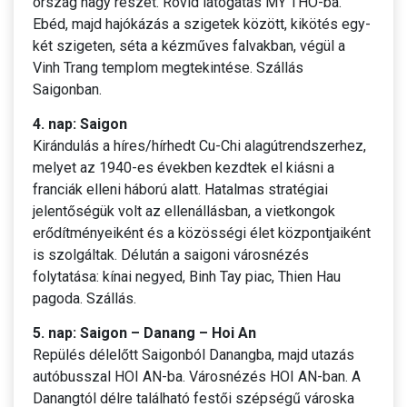
ország nagy részét. Rövid látogatás MY THO-ba.
Ebéd, majd hajókázás a szigetek között, kikötés egy-
két szigeten, séta a kézműves falvakban, végül a
Vinh Trang templom megtekintése. Szállás
Saigonban.
4. nap: Saigon
Kirándulás a híres/hírhedt Cu-Chi alagútrendszerhez,
melyet az 1940-es években kezdtek el kiásni a
franciák elleni háború alatt. Hatalmas stratégiai
jelentőségük volt az ellenállásban, a vietkongok
erődítményeiként és a közösségi élet központjaiként
is szolgáltak. Délután a saigoni városnézés
folytatása: kínai negyed, Binh Tay piac, Thien Hau
pagoda. Szállás.
5. nap: Saigon – Danang – Hoi An
Repülés délelőtt Saigonból Danangba, majd utazás
autóbusszal HOI AN-ba. Városnézés HOI AN-ban. A
Danangtól délre található festői szépségű városka