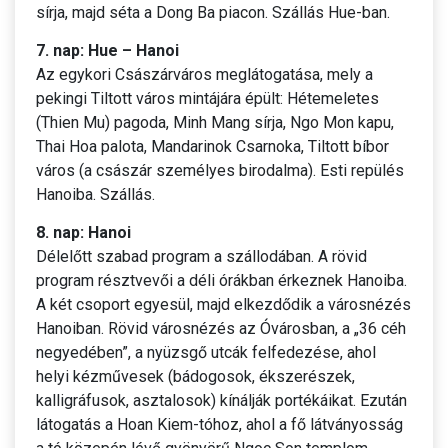
sírja, majd séta a Dong Ba piacon. Szállás Hue-ban.
7. nap: Hue – Hanoi
Az egykori Császárváros meglátogatása, mely a
pekingi Tiltott város mintájára épült: Hétemeletes
(Thien Mu) pagoda, Minh Mang sírja, Ngo Mon kapu,
Thai Hoa palota, Mandarinok Csarnoka, Tiltott bíbor
város (a császár személyes birodalma). Esti repülés
Hanoiba. Szállás.
8. nap: Hanoi
Délelőtt szabad program a szállodában. A rövid
program résztvevői a déli órákban érkeznek Hanoiba.
A két csoport egyesül, majd elkezdődik a városnézés
Hanoiban. Rövid városnézés az Óvárosban, a „36 céh
negyedében”, a nyüzsgő utcák felfedezése, ahol
helyi kézművesek (bádogosok, ékszerészek,
kalligráfusok, asztalosok) kínálják portékáikat. Ezután
látogatás a Hoan Kiem-tóhoz, ahol a fő látványosság