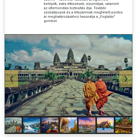
belépők, extra étkezések, vízumdíjak, valamint
az útlemondási biztosítás díja. További
szobatípusok és a létszámnak megfelelő pontos
ár meghatározásához használja a „Foglalás”
gombot.