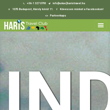
+36-1 327 0793
info[kukac]haristravel.hu
1075 Budapest, Károly körút 11.
Kövessen minket a Facebookon!
Partnerkapu
IN