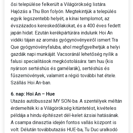
ősi települése felkerült a Világörökség listára.
Hajózás a Thu Bon folyón. Megtekintjük a település
egyik legszentebb helyét, a kínai templomot, az
évszázados kereskedőlakokat, és a 400 éves fedett
japán hidat. Ezután kerékpártúrára indulunk Hoi An
vidéki tájain az aromás gyógynövényeiről ismert Tra
Que gyógynövényfaluba, ahol megfigyelhetjük a helyi
gazdák napi munkáját. Vacsoránál lehetőség nyílik a
falusi specialitások megkóstolására: tam huu (kis
nyárson sertéshús és garnélarák), sertéshús és
fűszernövények, valamint a régió további hat étele.
Szállás Hoi An-ban.
6. nap: Hoi An – Hue
Utazás autóbusszal MY SON-ba. A szentélyek méltán
érdemelték ki a Világörökség kitüntetést, kivételes
példája a hindu építészet dél-kelet ázsiai hatásának.
A csampa dinasztia idején fontos vallás központ is
volt. Délután továbbutazás HUE-ba, Tu Duc uralkodó