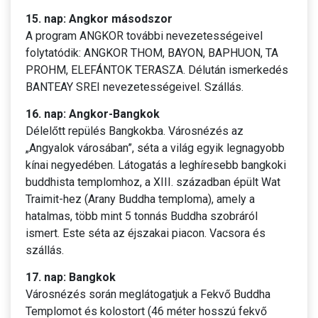
15. nap: Angkor másodszor
A program ANGKOR további nevezetességeivel
folytatódik: ANGKOR THOM, BAYON, BAPHUON, TA
PROHM, ELEFÁNTOK TERASZA. Délután ismerkedés
BANTEAY SREI nevezetességeivel. Szállás.
16. nap: Angkor-Bangkok
Délelőtt repülés Bangkokba. Városnézés az
„Angyalok városában”, séta a világ egyik legnagyobb
kínai negyedében. Látogatás a leghíresebb bangkoki
buddhista templomhoz, a XIII. században épült Wat
Traimit-hez (Arany Buddha temploma), amely a
hatalmas, több mint 5 tonnás Buddha szobráról
ismert. Este séta az éjszakai piacon. Vacsora és
szállás.
17. nap: Bangkok
Városnézés során meglátogatjuk a Fekvő Buddha
Templomot és kolostort (46 méter hosszú fekvő