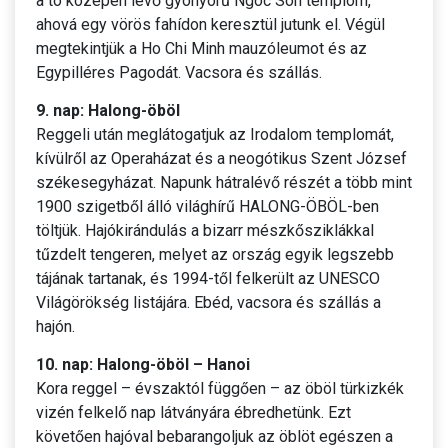
a tó közepén lévő gyönyörű Ngoc Son templom,
ahová egy vörös fahídon keresztül jutunk el. Végül
megtekintjük a Ho Chi Minh mauzóleumot és az
Egypilléres Pagodát. Vacsora és szállás.
9. nap: Halong-öböl
Reggeli után meglátogatjuk az Irodalom templomát,
kívülről az Operaházat és a neogótikus Szent József
székesegyházat. Napunk hátralévő részét a több mint
1900 szigetből álló világhírű HALONG-ÖBÖL-ben
töltjük. Hajókirándulás a bizarr mészkősziklákkal
tűzdelt tengeren, melyet az ország egyik legszebb
tájának tartanak, és 1994-től felkerült az UNESCO
Világörökség listájára. Ebéd, vacsora és szállás a
hajón.
10. nap: Halong-öböl – Hanoi
Kora reggel – évszaktól függően – az öböl türkizkék
vizén felkelő nap látványára ébredhetünk. Ezt
követően hajóval bebarangoljuk az öblöt egészen a