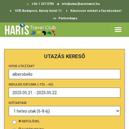
+36-1 327 0793
info[kukac]haristravel.hu
1075 Budapest, Károly körút 11.
Kövessen minket a Facebookon!
Partnerkapu
UTAZÁS KERESŐ
HOVÁ UTAZZAK?
INDULÁS DÁTUMA (-TÓL --IG):
IDŐTARTAM
REPÜLŐVEL