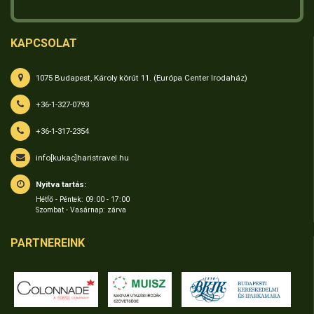
KAPCSOLAT
1075 Budapest, Károly körút 11. (Európa Center Irodaház)
+36-1-327-0793
+36-1-317-2354
info[kukac]haristravel.hu
Nyitva tartás:
Hétfő - Péntek: 09:00 - 17:00
Szombat - Vasárnap: zárva
PARTNEREINK