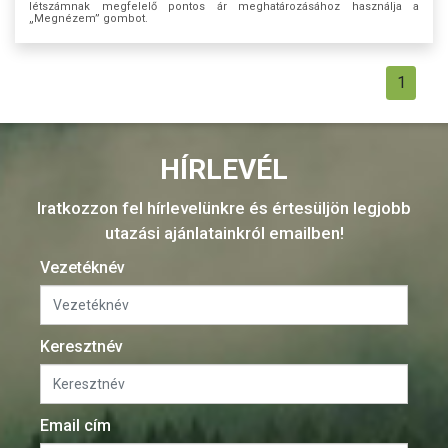
létszámnak megfelelő pontos ár meghatározásához használja a
„Megnézem” gombot.
1
HÍRLEVÉL
Iratkozzon fel hírlevelünkre és értesüljön legjobb
utazási ajánlatainkról emailben!
Vezetéknév
Keresztnév
Email cím