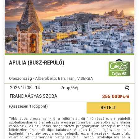
APULIA (BUSZ-REPÜLŐ)
Olaszország - Alberobello, Bari, Trani, VISERBA
2026.10.08 - 14
7nap/6éj
FRANCIAÁGYAS SZOBA
355 000
Ft/fő
(Összesen 1 időpont)
BETELT
Többnapos programjainknál a feltüntetett díj 1 fő részére, a megjelölt
szobatípusban való elhelyezésre és a programban szereplő alap ellátásra
vonatkozik, és az utazás meghirdetett programjában szereplő minden
kötelezően fizetendő díjat tartalmaz. A díjon felül – igény szerint –
fizethető: fakultatív programok, belépők, extra étkezések, vízumdíjak,
valamint az útlemondási biztosítás díja. További szobatípusok és a