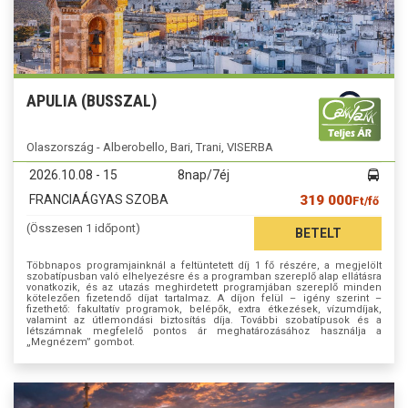
APULIA (BUSSZAL)
Olaszország - Alberobello, Bari, Trani, VISERBA
2026.10.08 - 15
8nap/7éj
FRANCIAÁGYAS SZOBA
319 000
Ft/fő
(Összesen 1 időpont)
BETELT
Többnapos programjainknál a feltüntetett díj 1 fő részére, a megjelölt
szobatípusban való elhelyezésre és a programban szereplő alap ellátásra
vonatkozik, és az utazás meghirdetett programjában szereplő minden
kötelezően fizetendő díjat tartalmaz. A díjon felül – igény szerint –
fizethető: fakultatív programok, belépők, extra étkezések, vízumdíjak,
valamint az útlemondási biztosítás díja. További szobatípusok és a
létszámnak megfelelő pontos ár meghatározásához használja a
„Megnézem” gombot.