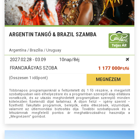
ARGENTIN TANGÓ & BRAZIL SZAMBA
Argentína / Brazília / Uruguay
2027.02.28 - 03.09
10nap/8éj
FRANCIAÁGYAS SZOBA
1 177 000
Ft/fő
(Összesen 1 időpont)
MEGNÉZEM
Többnapos programjainknál a feltüntetett díj 1 fő részére, a megjelölt
szobatípusban való elhelyezésre és a programban szereplő alap ellátásra
vonatkozik, és az utazás meghirdetett programjában szereplő minden
kötelezően fizetendő díjat tartalmaz. A díjon felül – igény szerint –
fizethető: fakultatív programok, belépők, extra étkezések, vízumdíjak,
valamint az útlemondási biztosítás díja. További szobatípusok és a
létszámnak megfelelő pontos ár meghatározásához használja a
„Megnézem” gombot.