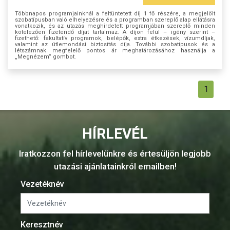
Többnapos programjainknál a feltüntetett díj 1 fő részére, a megjelölt
szobatípusban való elhelyezésre és a programban szereplő alap ellátásra
vonatkozik, és az utazás meghirdetett programjában szereplő minden
kötelezően fizetendő díjat tartalmaz. A díjon felül – igény szerint –
fizethető: fakultatív programok, belépők, extra étkezések, vízumdíjak,
valamint az útlemondási biztosítás díja. További szobatípusok és a
létszámnak megfelelő pontos ár meghatározásához használja a
„Megnézem” gombot.
1
HÍRLEVÉL
Iratkozzon fel hírlevelünkre és értesüljön legjobb
utazási ajánlatainkról emailben!
Vezetéknév
Keresztnév