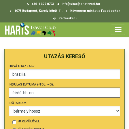
+36-1 327 0793
info[kukac]haristravel.hu
1075 Budapest, Károly körút 11.
Kövessen minket a Facebookon!
Partnerkapu
UTAZÁS KERESŐ
HOVÁ UTAZZAK?
INDULÁS DÁTUMA (-TÓL --IG):
IDŐTARTAM
REPÜLŐVEL