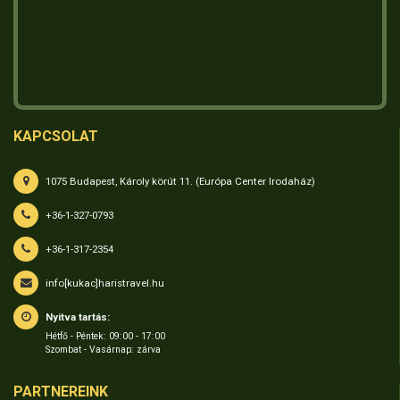
KAPCSOLAT
1075 Budapest, Károly körút 11. (Európa Center Irodaház)
+36-1-327-0793
+36-1-317-2354
info[kukac]haristravel.hu
Nyitva tartás:
Hétfő - Péntek: 09:00 - 17:00
Szombat - Vasárnap: zárva
PARTNEREINK