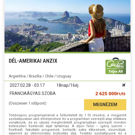
DÉL-AMERIKAI ANZIX
Argentína / Brazília / Chile / Uruguay
2027.02.28 - 03.17
18nap/16éj
FRANCIAÁGYAS SZOBA
2 625 000
Ft/fő
(Összesen 1 időpont)
MEGNÉZEM
Többnapos programjainknál a feltüntetett díj 1 fő részére, a megjelölt
szobatípusban való elhelyezésre és a programban szereplő alap ellátásra
vonatkozik, és az utazás meghirdetett programjában szereplő minden
kötelezően fizetendő díjat tartalmaz. A díjon felül – igény szerint –
fizethető: fakultatív programok, belépők, extra étkezések, vízumdíjak,
valamint az útlemondási biztosítás díja. További szobatípusok és a