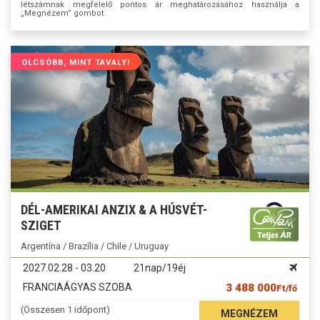
létszámnak megfelelő pontos ár meghatározásához használja a
„Megnézem” gombot.
OLCSÓBB, MINT TAVALY!
DÉL-AMERIKAI ANZIX & A HÚSVÉT-
SZIGET
Argentína / Brazília / Chile / Uruguay
2027.02.28 - 03.20
21nap/19éj
FRANCIAÁGYAS SZOBA
3 488 000
Ft/fő
(Összesen 1 időpont)
MEGNÉZEM