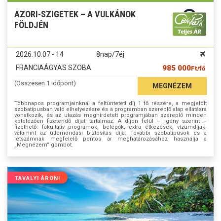
AZORI-SZIGETEK – A VULKÁNOK
FÖLDJÉN
2026.10.07 - 14
8nap/7éj
FRANCIAÁGYAS SZOBA
985 000
Ft/fő
(Összesen 1 időpont)
MEGNÉZEM
Többnapos programjainknál a feltüntetett díj 1 fő részére, a megjelölt
szobatípusban való elhelyezésre és a programban szereplő alap ellátásra
vonatkozik, és az utazás meghirdetett programjában szereplő minden
kötelezően fizetendő díjat tartalmaz. A díjon felül – igény szerint –
fizethető: fakultatív programok, belépők, extra étkezések, vízumdíjak,
valamint az útlemondási biztosítás díja. További szobatípusok és a
létszámnak megfelelő pontos ár meghatározásához használja a
„Megnézem” gombot.
TAVALYI ÁRON!