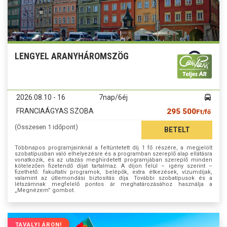
LENGYEL ARANYHÁROMSZÖG
2026.08.10 - 16
7nap/6éj
FRANCIAÁGYAS SZOBA
295 500
Ft/fő
(Összesen 1 időpont)
BETELT
Többnapos programjainknál a feltüntetett díj 1 fő részére, a megjelölt
szobatípusban való elhelyezésre és a programban szereplő alap ellátásra
vonatkozik, és az utazás meghirdetett programjában szereplő minden
kötelezően fizetendő díjat tartalmaz. A díjon felül – igény szerint –
fizethető: fakultatív programok, belépők, extra étkezések, vízumdíjak,
valamint az útlemondási biztosítás díja. További szobatípusok és a
létszámnak megfelelő pontos ár meghatározásához használja a
„Megnézem” gombot.
TAVALYI ÁRON!