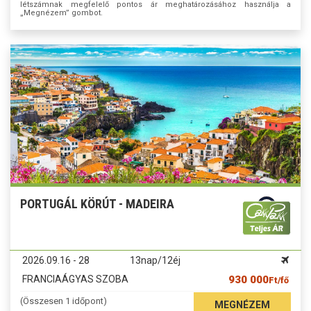
létszámnak megfelelő pontos ár meghatározásához használja a
„Megnézem” gombot.
PORTUGÁL KÖRÚT - MADEIRA
2026.09.16 - 28
13nap/12éj
FRANCIAÁGYAS SZOBA
930 000
Ft/fő
(Összesen 1 időpont)
MEGNÉZEM