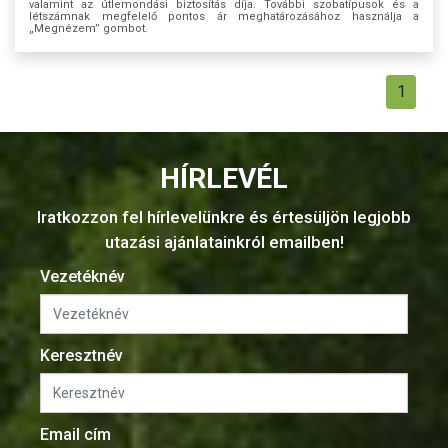
valamint az útlemondási biztosítás díja. További szobatípusok és a
létszámnak megfelelő pontos ár meghatározásához használja a
„Megnézem” gombot.
1
HÍRLEVÉL
Iratkozzon fel hírlevelünkre és értesüljön legjobb
utazási ajánlatainkról emailben!
Vezetéknév
Keresztnév
Email cím