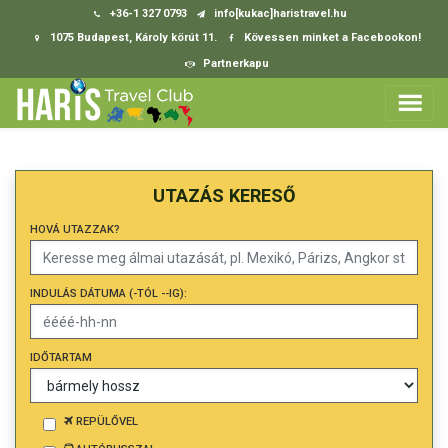
+36-1 327 0793
info[kukac]haristravel.hu
1075 Budapest, Károly körút 11.
Kövessen minket a Facebookon!
Partnerkapu
UTAZÁS KERESŐ
HOVÁ UTAZZAK?
INDULÁS DÁTUMA (-TÓL --IG):
IDŐTARTAM
REPÜLŐVEL