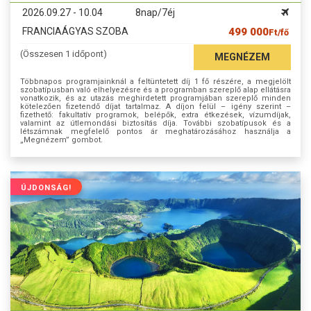
2026.09.27 - 10.04
8nap/7éj
FRANCIAÁGYAS SZOBA
499 000
Ft/fő
(Összesen 1 időpont)
MEGNÉZEM
Többnapos programjainknál a feltüntetett díj 1 fő részére, a megjelölt
szobatípusban való elhelyezésre és a programban szereplő alap ellátásra
vonatkozik, és az utazás meghirdetett programjában szereplő minden
kötelezően fizetendő díjat tartalmaz. A díjon felül – igény szerint –
fizethető: fakultatív programok, belépők, extra étkezések, vízumdíjak,
valamint az útlemondási biztosítás díja. További szobatípusok és a
létszámnak megfelelő pontos ár meghatározásához használja a
„Megnézem” gombot.
ÚJDONSÁG!