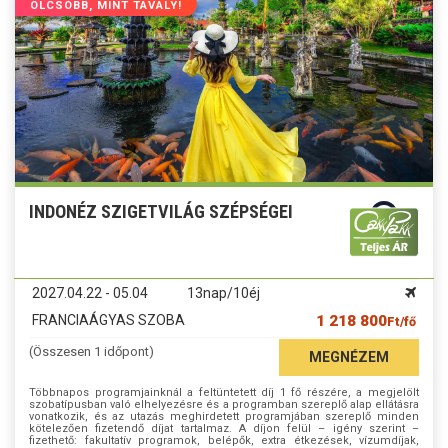
OLCSÓBB, MINT TAVALY!
INDONÉZ SZIGETVILÁG SZÉPSÉGEI
2027.04.22 - 05.04
13nap/10éj
FRANCIAÁGYAS SZOBA
1 218 800
Ft/fő
(Összesen 1 időpont)
MEGNÉZEM
Többnapos programjainknál a feltüntetett díj 1 fő részére, a megjelölt
szobatípusban való elhelyezésre és a programban szereplő alap ellátásra
vonatkozik, és az utazás meghirdetett programjában szereplő minden
kötelezően fizetendő díjat tartalmaz. A díjon felül – igény szerint –
fizethető: fakultatív programok, belépők, extra étkezések, vízumdíjak,