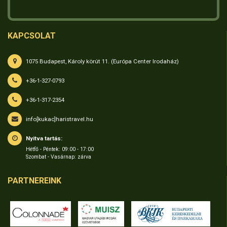
KAPCSOLAT
1075 Budapest, Károly körút 11. (Európa Center Irodaház)
+36-1-327-0793
+36-1-317-2354
info[kukac]haristravel.hu
Nyitva tartás:
Hétfő - Péntek: 09:00 - 17:00
Szombat - Vasárnap: zárva
PARTNEREINK