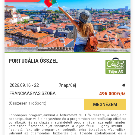
PORTUGÁLIA ŐSSZEL
2026.09.16 - 22
7nap/6éj
FRANCIAÁGYAS SZOBA
495 000
Ft/fő
(Összesen 1 időpont)
MEGNÉZEM
Többnapos programjainknál a feltüntetett díj 1 fő részére, a megjelölt
szobatípusban való elhelyezésre és a programban szereplő alap ellátásra
vonatkozik, és az utazás meghirdetett programjában szereplő minden
kötelezően fizetendő díjat tartalmaz. A díjon felül – igény szerint –
fizethető: fakultatív programok, belépők, extra étkezések, vízumdíjak,
valamint az útlemondási biztosítás díja. További szobatípusok és a