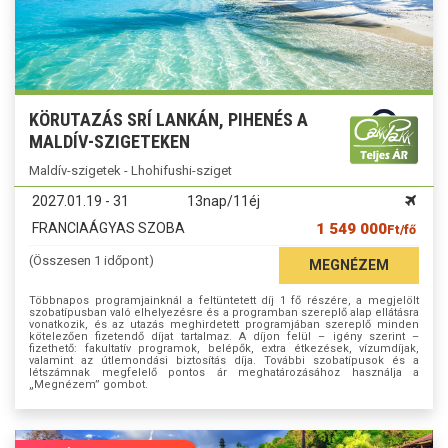
KÖRUTAZÁS SRÍ LANKÁN, PIHENÉS A
MALDÍV-SZIGETEKEN
Maldív-szigetek - Lhohifushi-sziget
2027.01.19 - 31
13nap/11éj
FRANCIAÁGYAS SZOBA
1 549 000
Ft/fő
(Összesen 1 időpont)
MEGNÉZEM
Többnapos programjainknál a feltüntetett díj 1 fő részére, a megjelölt
szobatípusban való elhelyezésre és a programban szereplő alap ellátásra
vonatkozik, és az utazás meghirdetett programjában szereplő minden
kötelezően fizetendő díjat tartalmaz. A díjon felül – igény szerint –
fizethető: fakultatív programok, belépők, extra étkezések, vízumdíjak,
valamint az útlemondási biztosítás díja. További szobatípusok és a
létszámnak megfelelő pontos ár meghatározásához használja a
„Megnézem” gombot.