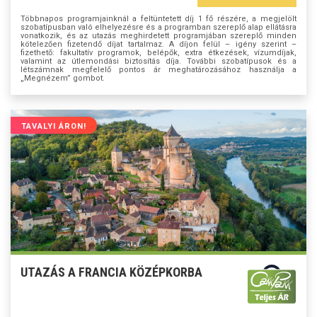
Többnapos programjainknál a feltüntetett díj 1 fő részére, a megjelölt
szobatípusban való elhelyezésre és a programban szereplő alap ellátásra
vonatkozik, és az utazás meghirdetett programjában szereplő minden
kötelezően fizetendő díjat tartalmaz. A díjon felül – igény szerint –
fizethető: fakultatív programok, belépők, extra étkezések, vízumdíjak,
valamint az útlemondási biztosítás díja. További szobatípusok és a
létszámnak megfelelő pontos ár meghatározásához használja a
„Megnézem” gombot.
TAVALYI ÁRON!
UTAZÁS A FRANCIA KÖZÉPKORBA