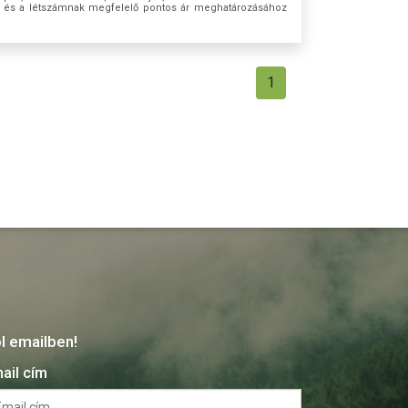
sok és a létszámnak megfelelő pontos ár meghatározásához
1
ól emailben!
ail cím