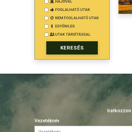
HAJÓVAL
FOGLALHATÓ UTAK
NEM FOGLALHATÓ UTAK
EGYÉNILEG
UTAK TÁRSÍTÁSSAL
Iratkozzon 
Vezetéknév