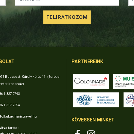
SOLAT
PARTNEREINK
075 Budapest, Károly körút 11. (Európa
enter Irodaház)
36-1-327-0793
36-1-317-2354
nfo[kukac]haristravel.hu
KÖVESSEN MINKET
yitva tartás: