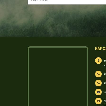
KAPC
1
C
+
+
i
N