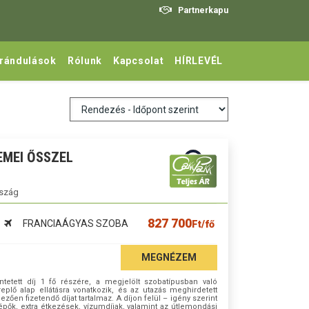
Partnerkapu
irándulások
Rólunk
Kapcsolat
HÍRLEVÉL
MEI ŐSSZEL
rszág
827 700
FRANCIAÁGYAS SZOBA
Ft/fő
MEGNÉZEM
tetett díj 1 fő részére, a megjelölt szobatípusban való
plő alap ellátásra vonatkozik, és az utazás meghirdetett
en fizetendő díjat tartalmaz. A díjon felül – igény szerint
lépők, extra étkezések, vízumdíjak, valamint az útlemondási