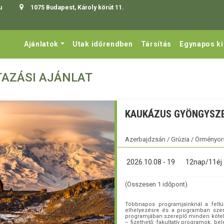
u
1075 Budapest, Károly körút 11.
Ajánlatok
Utak időrendben
Társítás
Egynapos k
TAZÁSI AJÁNLAT
KAUKÁZUS GYÖNGYSZE
Azerbajdzsán / Grúzia / Örményo
2026.10.08 - 19
12nap/11éj
(Összesen 1 időpont)
Többnapos programjainknál a feltün
elhelyezésre és a programban szere
programjában szereplő minden kötelező
– fizethető: fakultatív programok, be