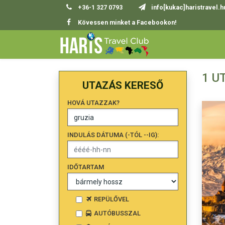
+36-1 327 0793
info[kukac]haristravel.h
Kövessen minket a Facebookon!
1 U
UTAZÁS KERESŐ
HOVÁ UTAZZAK?
INDULÁS DÁTUMA (-TÓL --IG):
IDŐTARTAM
REPÜLŐVEL
AUTÓBUSSZAL