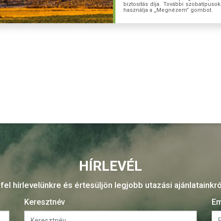
biztosítás díja. További szobatípu
használja a „Megnézem” gombot.
HÍRLEVÉL
fel hírlevelünkre és értesüljön legjobb utazási ajánlatainkr
Keresztnév
Em