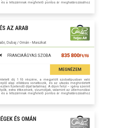
sok és a létszámnak megfelelő pontos ár meghatározásához
 ÉS AZ ARAB
abi, Dubaj / Omán - Maszkat
835 800
FRANCIAÁGYAS SZOBA
Ft/fő
MEGNÉZEM
tetett díj 1 fő részére, a megjelölt szobatípusban való
plő alap ellátásra vonatkozik, és az utazás meghirdetett
en fizetendő díjat tartalmaz. A díjon felül – igény szerint
lépők, extra étkezések, vízumdíjak, valamint az útlemondási
sok és a létszámnak megfelelő pontos ár meghatározásához
SÉGEK ÉS OMÁN