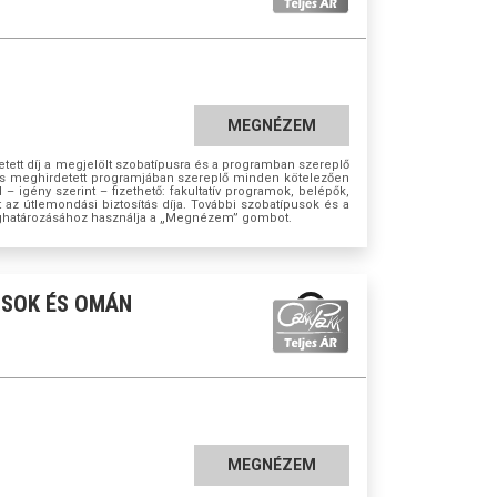
MEGNÉZEM
tett díj a megjelölt szobatípusra és a programban szereplő
azás meghirdetett programjában szereplő minden kötelezően
ül – igény szerint – fizethető: fakultatív programok, belépők,
t az útlemondási biztosítás díja. További szobatípusok és a
ghatározásához használja a „Megnézem” gombot.
USOK ÉS OMÁN
MEGNÉZEM