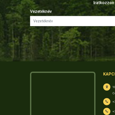
Iratkozzon 
Vezetéknév
KAPC
1
C
+
+