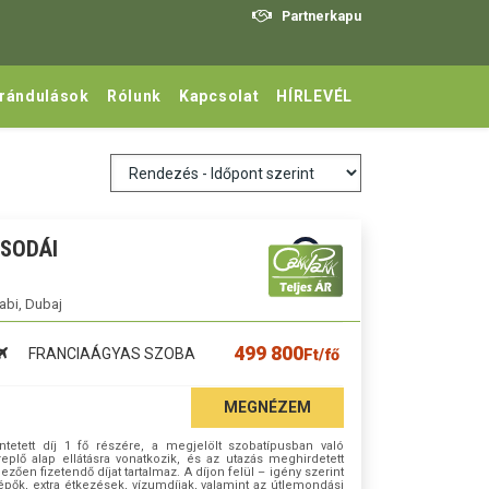
Partnerkapu
irándulások
Rólunk
Kapcsolat
HÍRLEVÉL
CSODÁI
abi, Dubaj
499 800
FRANCIAÁGYAS SZOBA
Ft/fő
MEGNÉZEM
tetett díj 1 fő részére, a megjelölt szobatípusban való
plő alap ellátásra vonatkozik, és az utazás meghirdetett
en fizetendő díjat tartalmaz. A díjon felül – igény szerint
lépők, extra étkezések, vízumdíjak, valamint az útlemondási