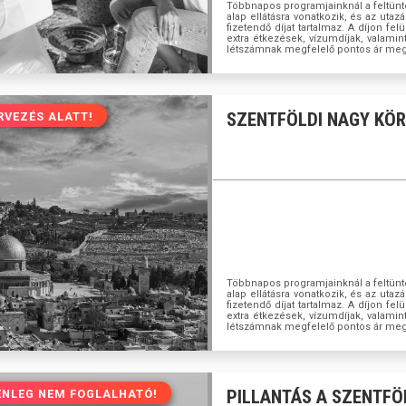
Többnapos programjainknál a feltünte
alap ellátásra vonatkozik, és az ut
fizetendő díjat tartalmaz. A díjon fel
extra étkezések, vízumdíjak, valamin
létszámnak megfelelő pontos ár me
SZENTFÖLDI NAGY KÖ
RVEZÉS ALATT!
Többnapos programjainknál a feltünte
alap ellátásra vonatkozik, és az ut
fizetendő díjat tartalmaz. A díjon fel
extra étkezések, vízumdíjak, valamin
létszámnak megfelelő pontos ár me
PILLANTÁS A SZENTFÖ
ENLEG NEM FOGLALHATÓ!
ENLEG NEM FOGLALHATÓ!