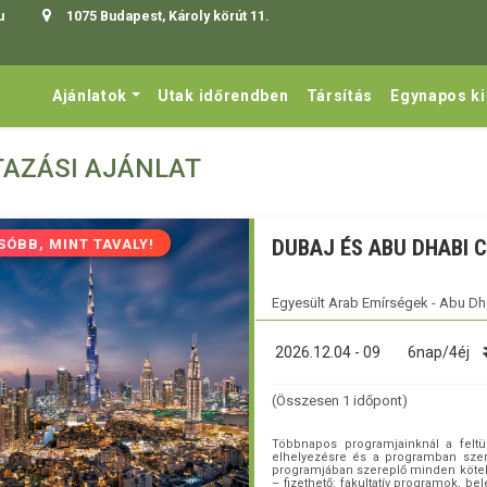
u
1075 Budapest, Károly körút 11.
Ajánlatok
Utak időrendben
Társítás
Egynapos k
TAZÁSI AJÁNLAT
DUBAJ ÉS ABU DHABI 
SÓBB, MINT TAVALY!
Egyesült Arab Emírségek - Abu Dh
2026.12.04 - 09
6nap/4éj
(Összesen 1 időpont)
Többnapos programjainknál a feltün
elhelyezésre és a programban szere
programjában szereplő minden kötelező
– fizethető: fakultatív programok, be