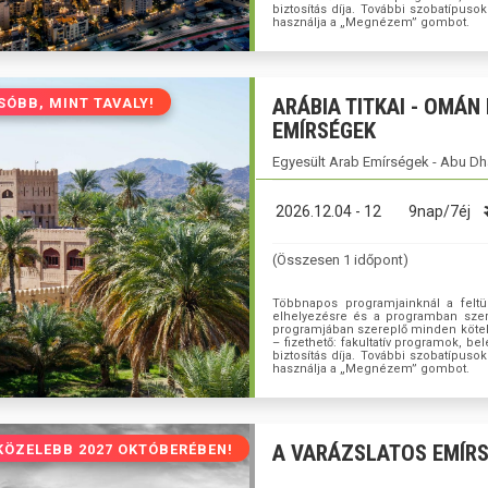
biztosítás díja. További szobatípu
használja a „Megnézem” gombot.
ARÁBIA TITKAI - OMÁN
SÓBB, MINT TAVALY!
EMÍRSÉGEK
Egyesült Arab Emírségek - Abu Dh
2026.12.04 - 12
9nap/7éj
(Összesen 1 időpont)
Többnapos programjainknál a feltün
elhelyezésre és a programban szere
programjában szereplő minden kötelező
– fizethető: fakultatív programok, be
biztosítás díja. További szobatípu
használja a „Megnézem” gombot.
A VARÁZSLATOS EMÍR
KÖZELEBB 2027 OKTÓBERÉBEN!