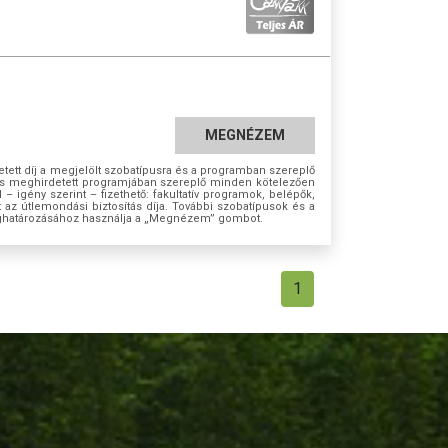
MEGNÉZEM
tett díj a megjelölt szobatípusra és a programban szereplő
azás meghirdetett programjában szereplő minden kötelezően
ül – igény szerint – fizethető: fakultatív programok, belépők,
t az útlemondási biztosítás díja. További szobatípusok és a
ghatározásához használja a „Megnézem” gombot.
1