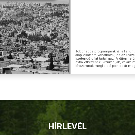
Többnapos programjainknál a feltünte
alap ellátásra vonatkozik, és az ut
fizetendő díjat tartalmaz. A díjon fel
extra étkezések, vízumdíjak, valamin
létszámnak megfelelő pontos ár me
HÍRLEVÉL