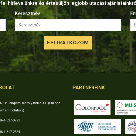
fel hírlevelünkre és értesüljön legjobb utazási ajánlatainkr
Keresztnév
Em
SOLAT
PARTNEREINK
075 Budapest, Károly körút 11. (Európa
enter Irodaház)
36-1-327-0793
36-1-317-2354