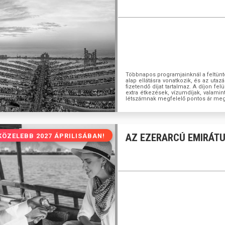
Többnapos programjainknál a feltünte
alap ellátásra vonatkozik, és az ut
fizetendő díjat tartalmaz. A díjon fel
extra étkezések, vízumdíjak, valamin
létszámnak megfelelő pontos ár me
AZ EZERARCÚ EMIRÁT
KÖZELEBB 2027 ÁPRILISÁBAN!