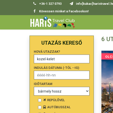
+36-1 327 0793
info[kukac]haristravel.h
Kövessen minket a Facebookon!
6 U
UTAZÁS KERESŐ
HOVÁ UTAZZAK?
OLC
INDULÁS DÁTUMA (-TÓL --IG):
IDŐTARTAM
REPÜLŐVEL
AUTÓBUSSZAL