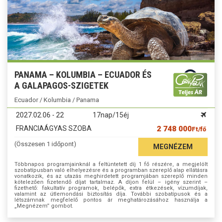
PANAMA – KOLUMBIA – ECUADOR ÉS
A GALAPAGOS-SZIGETEK
Ecuador / Kolumbia / Panama
2027.02.06 - 22
17nap/15éj
FRANCIAÁGYAS SZOBA
2 748 000
Ft/fő
(Összesen 1 időpont)
MEGNÉZEM
Többnapos programjainknál a feltüntetett díj 1 fő részére, a megjelölt
szobatípusban való elhelyezésre és a programban szereplő alap ellátásra
vonatkozik, és az utazás meghirdetett programjában szereplő minden
kötelezően fizetendő díjat tartalmaz. A díjon felül – igény szerint –
fizethető: fakultatív programok, belépők, extra étkezések, vízumdíjak,
valamint az útlemondási biztosítás díja. További szobatípusok és a
létszámnak megfelelő pontos ár meghatározásához használja a
„Megnézem” gombot.