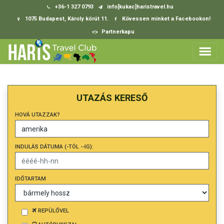
+36-1 327 0793
info[kukac]haristravel.hu
1075 Budapest, Károly körút 11.
Kövessen minket a Facebookon!
Partnerkapu
UTAZÁS KERESŐ
HOVÁ UTAZZAK?
INDULÁS DÁTUMA (-TÓL --IG):
IDŐTARTAM
REPÜLŐVEL