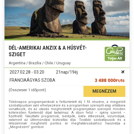
DÉL-AMERIKAI ANZIX & A HÚSVÉT-
SZIGET
Argentína / Brazília / Chile / Uruguay
2027.02.28 - 03.20
21nap/19éj
FRANCIAÁGYAS SZOBA
3 488 000
Ft/fő
(Összesen 1 időpont)
MEGNÉZEM
Többnapos programjainknál a feltüntetett díj 1 fő részére, a megjelölt
szobatípusban való elhelyezésre és a programban szereplő alap ellátásra
vonatkozik, és az utazás meghirdetett programjában szereplő minden
kötelezően fizetendő díjat tartalmaz. A díjon felül – igény szerint –
fizethető: fakultatív programok, belépők, extra étkezések, vízumdíjak,
valamint az útlemondási biztosítás díja. További szobatípusok és a
létszámnak megfelelő pontos ár meghatározásához használja a
„Megnézem” gombot.