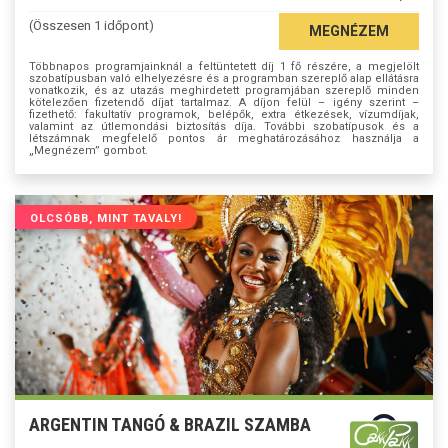
(Összesen 1 időpont)
MEGNÉZEM
Többnapos programjainknál a feltüntetett díj 1 fő részére, a megjelölt
szobatípusban való elhelyezésre és a programban szereplő alap ellátásra
vonatkozik, és az utazás meghirdetett programjában szereplő minden
kötelezően fizetendő díjat tartalmaz. A díjon felül – igény szerint –
fizethető: fakultatív programok, belépők, extra étkezések, vízumdíjak,
valamint az útlemondási biztosítás díja. További szobatípusok és a
létszámnak megfelelő pontos ár meghatározásához használja a
„Megnézem” gombot.
OLCSÓBB, MINT TAVALY!
ARGENTIN TANGÓ & BRAZIL SZAMBA