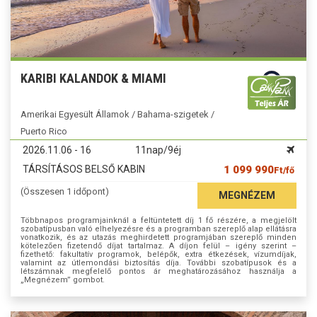
KARIBI KALANDOK & MIAMI
Amerikai Egyesült Államok / Bahama-szigetek /
Puerto Rico
2026.11.06 - 16
11nap/9éj
TÁRSÍTÁSOS BELSŐ KABIN
1 099 990
Ft/fő
(Összesen 1 időpont)
MEGNÉZEM
Többnapos programjainknál a feltüntetett díj 1 fő részére, a megjelölt
szobatípusban való elhelyezésre és a programban szereplő alap ellátásra
vonatkozik, és az utazás meghirdetett programjában szereplő minden
kötelezően fizetendő díjat tartalmaz. A díjon felül – igény szerint –
fizethető: fakultatív programok, belépők, extra étkezések, vízumdíjak,
valamint az útlemondási biztosítás díja. További szobatípusok és a
létszámnak megfelelő pontos ár meghatározásához használja a
„Megnézem” gombot.