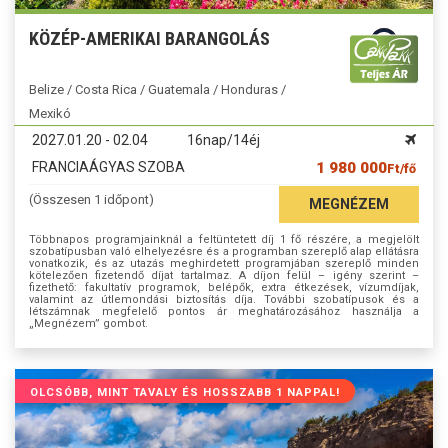
KÖZÉP-AMERIKAI BARANGOLÁS
Belize / Costa Rica / Guatemala / Honduras /
Mexikó
2027.01.20 - 02.04
16nap/14éj
FRANCIAÁGYAS SZOBA
1 980 000
Ft/fő
(Összesen 1 időpont)
MEGNÉZEM
Többnapos programjainknál a feltüntetett díj 1 fő részére, a megjelölt
szobatípusban való elhelyezésre és a programban szereplő alap ellátásra
vonatkozik, és az utazás meghirdetett programjában szereplő minden
kötelezően fizetendő díjat tartalmaz. A díjon felül – igény szerint –
fizethető: fakultatív programok, belépők, extra étkezések, vízumdíjak,
valamint az útlemondási biztosítás díja. További szobatípusok és a
létszámnak megfelelő pontos ár meghatározásához használja a
„Megnézem” gombot.
OLCSÓBB, MINT TAVALY ÉS HOSSZABB 1 NAPPAL!