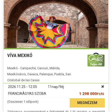
VÍVA MEXIKÓ
Mexikó - Campeché, Cancun, Mérida,
Mexikóváros, Oaxaca, Palenque, Puebla, San
Cristobal de las Casas
2026.11.25 - 12.05
11nap/9éj
FRANCIAÁGYAS SZOBA
1 298 000
Ft/fő
(Összesen 1 időpont)
MEGNÉZEM
Többnapos programjainknál a feltüntetett díj 1 fő részére, a megjelölt