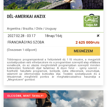
DÉL-AMERIKAI ANZIX
Argentína / Brazília / Chile / Uruguay
2027.02.28 - 03.17
18nap/16éj
FRANCIAÁGYAS SZOBA
2 625 000
Ft/fő
(Összesen 1 időpont)
MEGNÉZEM
Többnapos programjainknál a feltüntetett díj 1 fő részére, a megjelölt
szobatípusban való elhelyezésre és a programban szereplő alap ellátásra
vonatkozik, és az utazás meghirdetett programjában szereplő minden
kötelezően fizetendő díjat tartalmaz. A díjon felül – igény szerint –
fizethető: fakultatív programok, belépők, extra étkezések, vízumdíjak,
valamint az útlemondási biztosítás díja. További szobatípusok és a
létszámnak megfelelő pontos ár meghatározásához használja a
„Megnézem” gombot.
OLCSÓBB, MINT TAVALY!