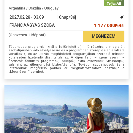
Argentína / Brazília / Uruguay
2027.02.28 - 03.09
10nap/8éj
FRANCIAÁGYAS SZOBA
1 177 000
Ft/fő
(Összesen 1 időpont)
MEGNÉZEM
Többnapos programjainknál a feltüntetett díj 1 fő részére, a megjelölt
szobatípusban való elhelyezésre és a programban szereplő alap ellátásra
vonatkozik, és az utazás meghirdetett programjában szereplő minden
kötelezően fizetendő díjat tartalmaz. A díjon felül – igény szerint –
fizethető: fakultatív programok, belépők, extra étkezések, vízumdíjak,
valamint az útlemondási biztosítás díja. További szobatípusok és a
létszámnak megfelelő pontos ár meghatározásához használja a
„Megnézem” gombot.