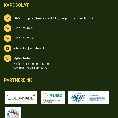
KAPCSOLAT
1075 Budapest, Károly körút 11. (Európa Center Irodaház)
+36-1-327-0793
+36-1-317-2354
info[kukac]haristravel.hu
Nyitva tartás:
Hétfő - Péntek: 09:00 - 17:00
Szombat - Vasárnap: zárva
PARTNEREINK