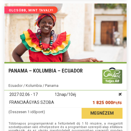
OLCSÓBB, MINT TAVALY!
PANAMA – KOLUMBIA – ECUADOR
Ecuador / Kolumbia / Panama
2027.02.06 - 17
12nap/10éj
FRANCIAÁGYAS SZOBA
1 825 000
Ft/fő
(Összesen 1 időpont)
MEGNÉZEM
Többnapos programjainknál a feltüntetett díj 1 fő részére, a megjelölt
szobatípusban való elhelyezésre és a programban szereplő alap ellátásra
vonatkozik, és az utazás meghirdetett programjában szereplő minden