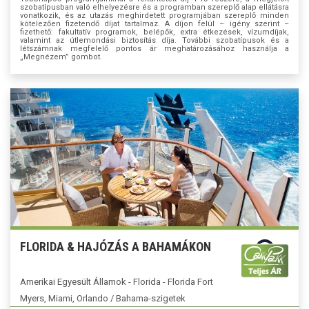
szobatípusban való elhelyezésre és a programban szereplő alap ellátásra
vonatkozik, és az utazás meghirdetett programjában szereplő minden
kötelezően fizetendő díjat tartalmaz. A díjon felül – igény szerint –
fizethető: fakultatív programok, belépők, extra étkezések, vízumdíjak,
valamint az útlemondási biztosítás díja. További szobatípusok és a
létszámnak megfelelő pontos ár meghatározásához használja a
„Megnézem” gombot.
FLORIDA & HAJÓZÁS A BAHAMÁKON
Amerikai Egyesült Államok - Florida - Florida Fort
Myers, Miami, Orlando / Bahama-szigetek