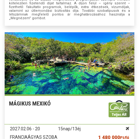
kötelezően fizetendő díjat tartalmaz. A díjon felül – igény szerint –
fizethető: fakultatív programok, belépők, extra étkezések, vízumdíjak,
valamint az útlemondási biztosítás díja. További szobatípusok és a
létszámnak megfelelő pontos ár meghatározásához használja a
„Megnézem” gombot.
MÁGIKUS MEXIKÓ
2027.02.06 - 20
15nap/13éj
FRANCIAÁGYAS SZOBA
1 480 000
Ft/fő