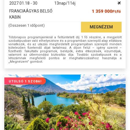
2027.01.18 - 30
13nap/11éj
FRANCIAÁGYAS BELSŐ
1 359 000
Ft/fő
KABIN
(Összesen 1 időpont)
MEGNÉZEM
Többnapos programjainknál a feltüntetett díj 1 fő részére, a megjelölt
szobatípusban való elhelyezésre és a programban szereplő alap ellátásra
vonatkozik, és az utazás meghirdetett programjában szereplő minden
kötelezően fizetendő díjat tartalmaz. A díjon felül – igény szerint –
fizethető: fakultatív programok, belépők, extra étkezések, vízumdíjak,
valamint az útlemondási biztosítás díja. További szobatípusok és a
létszámnak megfelelő pontos ár meghatározásához használja a
„Megnézem” gombot.
UTOLSÓ 1 SZOBA!