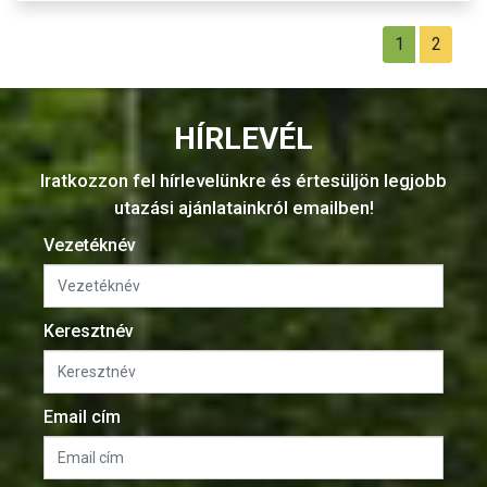
1
2
HÍRLEVÉL
Iratkozzon fel hírlevelünkre és értesüljön legjobb
utazási ajánlatainkról emailben!
Vezetéknév
Keresztnév
Email cím