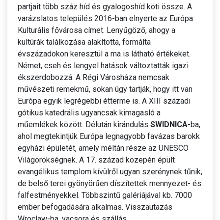
partjait több száz híd és gyalogoshíd köti össze. A
varázslatos település 2016-ban elnyerte az Európa
Kulturális fővárosa címet. Lenyűgöző, ahogy a
kultúrák találkozása alakította, formálta
évszázadokon keresztül a ma is látható értékeket.
Német, cseh és lengyel hatások változtatták igazi
ékszerdobozzá. A Régi Városháza nemcsak
művészeti remekmű, sokan úgy tartják, hogy itt van
Európa egyik legrégebbi étterme is. A XIII századi
gótikus katedrális ugyancsak kimagasló a
műemlékek között. Délután kirándulás
SWIDNICA
-ba,
ahol megtekintjük Európa legnagyobb favázas barokk
egyházi épületét, amely méltán része az UNESCO
Világörökségnek. A 17. század közepén épült
evangélikus templom kívülről ugyan szerénynek tűnik,
de belső terei gyönyörűen díszítettek mennyezet- és
falfestményekkel. Többszintű galériájával kb. 7000
ember befogadására alkalmas. Visszautazás
Wroclaw-ba, vacsora és szállás.