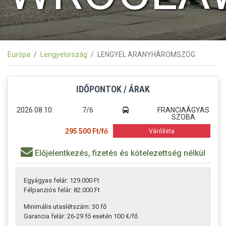
Európa
Lengyelország
LENGYEL ARANYHÁROMSZÖG
IDŐPONTOK / ÁRAK
2026.08.10.
7/6
FRANCIAÁGYAS
SZOBA
295 500 Ft/fő
Várólista
Előjelentkezés, fizetés és kötelezettség nélkül
Egyágyas felár: 129.000 Ft
Félpanziós felár: 82.000 Ft
Minimális utaslétszám: 30 fő
Garancia felár: 26-29 fő esetén 100 €/fő