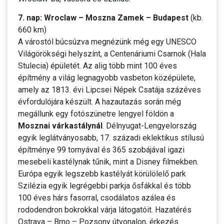
7. nap: Wroclaw – Moszna Zamek – Budapest
(kb.
660 km)
A várostól búcsúzva megnézünk még egy UNESCO
Világörökségi helyszínt, a Centenáriumi Csarnok (Hala
Stulecia) épületét. Az alig több mint 100 éves
építmény a világ legnagyobb vasbeton középülete,
amely az 1813. évi Lipcsei Népek Csatája százéves
évfordulójára készült. A hazautazás során még
megállunk egy fotószünetre lengyel földön a
Mosznai várkastálynál
. Délnyugat-Lengyelország
egyik leglátványosabb, 17. századi eklektikus stílusú
építménye 99 tornyával és 365 szobájával igazi
mesebeli kastélynak tűnik, mint a Disney filmekben.
Európa egyik legszebb kastélyát körülölelő park
Szilézia egyik legrégebbi parkja ősfákkal és több
100 éves hárs fasorral, csodálatos azálea és
rododendron bokrokkal várja látogatóit. Hazatérés
Ostrava – Brno – Pozsony útvonalon, érkezés