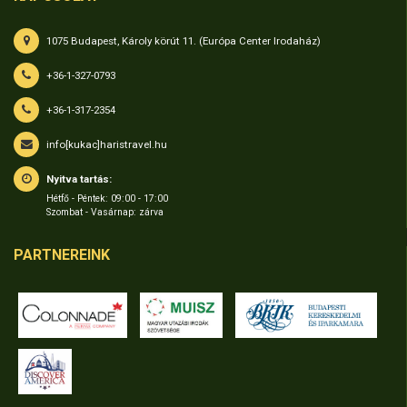
1075 Budapest, Károly körút 11. (Európa Center Irodaház)
+36-1-327-0793
+36-1-317-2354
info[kukac]haristravel.hu
Nyitva tartás:
Hétfő - Péntek: 09:00 - 17:00
Szombat - Vasárnap: zárva
PARTNEREINK