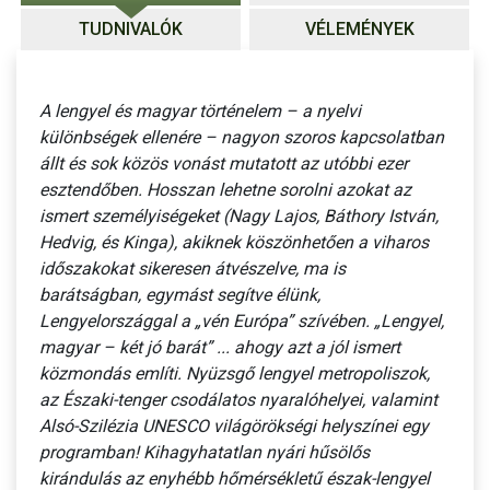
TUDNIVALÓK
VÉLEMÉNYEK
A lengyel és magyar történelem – a nyelvi
különbségek ellenére – nagyon szoros kapcsolatban
állt és sok közös vonást mutatott az utóbbi ezer
esztendőben. Hosszan lehetne sorolni azokat az
ismert személyiségeket (Nagy Lajos, Báthory István,
Hedvig, és Kinga), akiknek köszönhetően a viharos
időszakokat sikeresen átvészelve, ma is
barátságban, egymást segítve élünk,
Lengyelországgal a „vén Európa” szívében. „Lengyel,
magyar – két jó barát” ... ahogy azt a jól ismert
közmondás említi. Nyüzsgő lengyel metropoliszok,
az Északi-tenger csodálatos nyaralóhelyei, valamint
Alsó-Szilézia UNESCO világörökségi helyszínei egy
programban! Kihagyhatatlan nyári hűsölős
kirándulás az enyhébb hőmérsékletű észak-lengyel