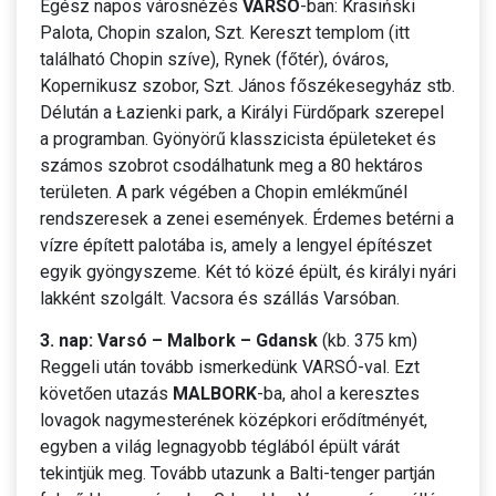
Egész napos városnézés
VARSÓ
-ban: Krasiński
Palota, Chopin szalon, Szt. Kereszt templom (itt
található Chopin szíve), Rynek (főtér), óváros,
Kopernikusz szobor, Szt. János főszékesegyház stb.
Délután a Łazienki park, a Királyi Fürdőpark szerepel
a programban. Gyönyörű klasszicista épületeket és
számos szobrot csodálhatunk meg a 80 hektáros
területen. A park végében a Chopin emlékműnél
rendszeresek a zenei események. Érdemes betérni a
vízre épített palotába is, amely a lengyel építészet
egyik gyöngyszeme. Két tó közé épült, és királyi nyári
lakként szolgált. Vacsora és szállás Varsóban.
3. nap: Varsó – Malbork – Gdansk
(kb. 375 km)
Reggeli után tovább ismerkedünk VARSÓ-val. Ezt
követően utazás
MALBORK
-ba, ahol a keresztes
lovagok nagymesterének középkori erődítményét,
egyben a világ legnagyobb téglából épült várát
tekintjük meg. Tovább utazunk a Balti-tenger partján