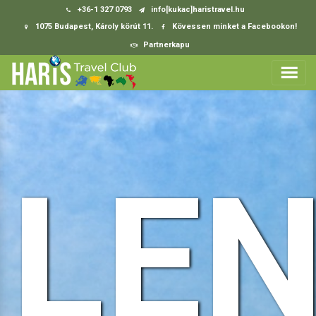
+36-1 327 0793
info[kukac]haristravel.hu
1075 Budapest, Károly körút 11.
Kövessen minket a Facebookon!
Partnerkapu
LE