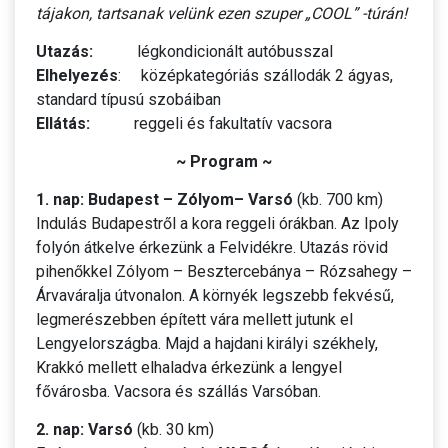
tájakon, tartsanak velünk ezen szuper „COOL” -túrán!
Utazás:
légkondicionált autóbusszal
Elhelyezés
: középkategóriás szállodák 2 ágyas,
standard típusú szobáiban
Ellátás:
reggeli és fakultatív vacsora
~ Program ~
1. nap: Budapest – Zólyom– Varsó
(kb. 700 km)
Indulás Budapestről a kora reggeli órákban. Az Ipoly
folyón átkelve érkezünk a Felvidékre. Utazás rövid
pihenőkkel Zólyom – Besztercebánya – Rózsahegy –
Árvaváralja útvonalon. A környék legszebb fekvésű,
legmerészebben épített vára mellett jutunk el
Lengyelországba. Majd a hajdani királyi székhely,
Krakkó mellett elhaladva érkezünk a lengyel
fővárosba. Vacsora és szállás Varsóban.
2. nap: Varsó
(kb. 30 km)