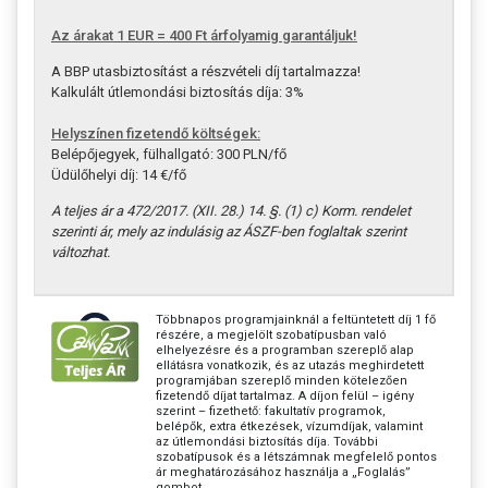
Az árakat 1 EUR = 400 Ft árfolyamig garantáljuk!
A BBP utasbiztosítást a részvételi díj tartalmazza!
Kalkulált útlemondási biztosítás díja: 3%
Helyszínen fizetendő költségek:
Belépőjegyek, fülhallgató: 300 PLN/fő
Üdülőhelyi díj: 14 €/fő
A teljes ár a 472/2017. (XII. 28.) 14. §. (1) c) Korm. rendelet
szerinti ár, mely az indulásig az ÁSZF-ben foglaltak szerint
változhat.
Többnapos programjainknál a feltüntetett díj 1 fő
részére, a megjelölt szobatípusban való
elhelyezésre és a programban szereplő alap
ellátásra vonatkozik, és az utazás meghirdetett
programjában szereplő minden kötelezően
fizetendő díjat tartalmaz. A díjon felül – igény
szerint – fizethető: fakultatív programok,
belépők, extra étkezések, vízumdíjak, valamint
az útlemondási biztosítás díja. További
szobatípusok és a létszámnak megfelelő pontos
ár meghatározásához használja a „Foglalás”
gombot.