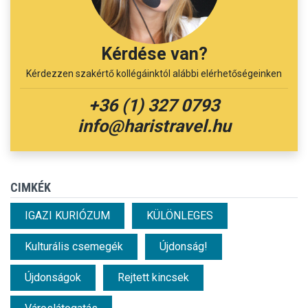
Kérdése van?
Kérdezzen szakértő kollégáinktól alábbi elérhetőségeinken
+36 (1) 327 0793
info@haristravel.hu
CIMKÉK
IGAZI KURIÓZUM
KÜLÖNLEGES
Kulturális csemegék
Újdonság!
Újdonságok
Rejtett kincsek