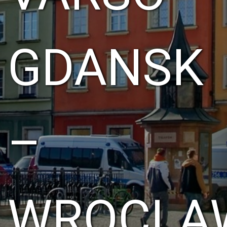
GDANSK
–
WROCLA