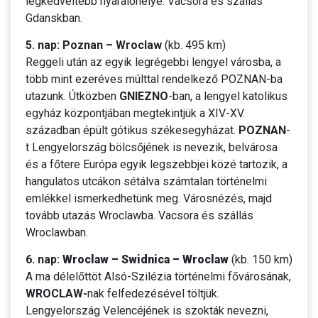
legkedveltebb nyaralóhelye. Vacsora és szállás
Gdanskban.
5. nap: Poznan – Wroclaw
(kb. 495 km)
Reggeli után az egyik legrégebbi lengyel városba, a
több mint ezeréves múlttal rendelkező POZNAN-ba
utazunk. Útközben
GNIEZNO
-ban, a lengyel katolikus
egyház központjában megtekintjük a XIV-XV.
században épült gótikus székesegyházat.
POZNAN
-
t Lengyelország bölcsőjének is nevezik, belvárosa
és a főtere Európa egyik legszebbjei közé tartozik, a
hangulatos utcákon sétálva számtalan történelmi
emlékkel ismerkedhetünk meg. Városnézés, majd
tovább utazás Wroclawba. Vacsora és szállás
Wroclawban.
6. nap:
Wroclaw – Swidnica – Wroclaw
(kb. 150 km)
A ma délelőttöt Alsó-Szilézia történelmi fővárosának,
WROCLAW-
nak felfedezésével töltjük.
Lengyelország Velencéjének is szokták nevezni,