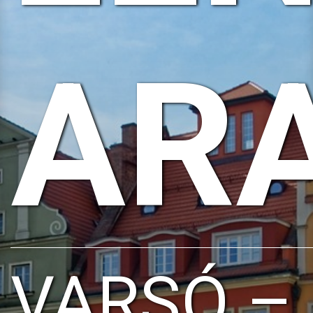
AR
VARSÓ –