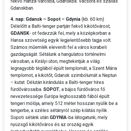
fekvő Hanza-városba, Gdanskba. Vacsora és szállás
Gdanskban.
4. nap: Gdansk – Sopot – Gdynia
(kb. 60 km)
Délelőtt a Balti-tenger partján fekvő kikötővárost,
GDANSK
- ot fedezzük fel, mely a középkorban a
Hansa szövetség egyik legjelentősebb tagja volt.
Számos műemlék eleveníti fel a város korabeli
gazdagságát. Sétálunk a hangulatos történelmi
városban, a Királyi úton, megtekintjük a világ
legnagyobb téglából épült templomát, a Szent Mária
templomot, a kikötőt, Gdansk szimbólumát a Neptun
– kutat. Délután kirándulás a Balti-tenger híres
fürdővárosaiba.
SOPOT
, a bájos fürdőváros fő
nevezetessége Európa leghosszabb fából épült
tengeri mólója, amely 512 méter hosszan nyúlik be a
tengerbe, a széles sétányról szép kilátás nyílik.
Sopoti sétánk után
GDYNIA
-ba látogatunk, mely
nyüzsgő kikötőváros és az ország egyik