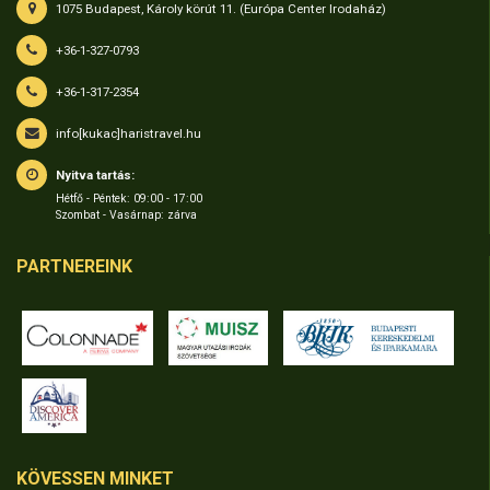
1075 Budapest, Károly körút 11. (Európa Center Irodaház)
+36-1-327-0793
+36-1-317-2354
info[kukac]haristravel.hu
Nyitva tartás:
Hétfő - Péntek: 09:00 - 17:00
Szombat - Vasárnap: zárva
PARTNEREINK
KÖVESSEN MINKET