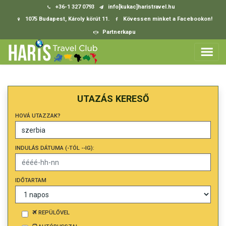
+36-1 327 0793
info[kukac]haristravel.hu
1075 Budapest, Károly körút 11.
Kövessen minket a Facebookon!
Partnerkapu
UTAZÁS KERESŐ
HOVÁ UTAZZAK?
INDULÁS DÁTUMA (-TÓL --IG):
IDŐTARTAM
REPÜLŐVEL