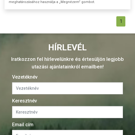
meghatározásához használja a „Megnézem” gombot.
1
HÍRLEVÉL
Iratkozzon fel hírlevelünkre és értesüljön legjobb
utazási ajánlatainkról emailben!
Vezetéknév
Keresztnév
Email cím