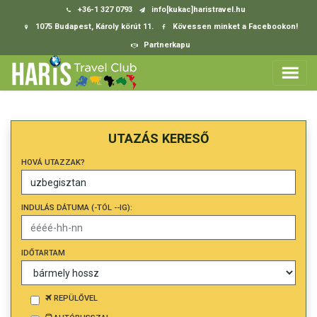
+36-1 327 0793
info[kukac]haristravel.hu
1075 Budapest, Károly körút 11.
Kövessen minket a Facebookon!
Partnerkapu
UTAZÁS KERESŐ
HOVÁ UTAZZAK?
INDULÁS DÁTUMA (-TÓL --IG):
IDŐTARTAM
REPÜLŐVEL