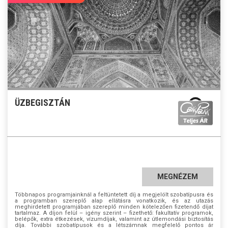
ÜZBEGISZTÁN
MEGNÉZEM
Többnapos programjainknál a feltüntetett díj a megjelölt szobatípusra és
a programban szereplő alap ellátásra vonatkozik, és az utazás
meghirdetett programjában szereplő minden kötelezően fizetendő díjat
tartalmaz. A díjon felül – igény szerint – fizethető: fakultatív programok,
belépők, extra étkezések, vízumdíjak, valamint az útlemondási biztosítás
díja. További szobatípusok és a létszámnak megfelelő pontos ár