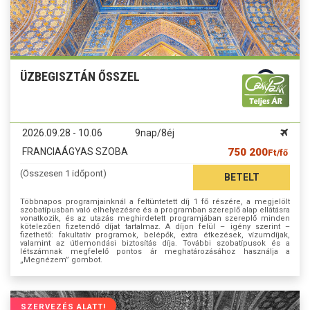
ÜZBEGISZTÁN ŐSSZEL
2026.09.28 - 10.06
9nap/8éj
FRANCIAÁGYAS SZOBA
750 200
Ft/fő
(Összesen 1 időpont)
BETELT
Többnapos programjainknál a feltüntetett díj 1 fő részére, a megjelölt
szobatípusban való elhelyezésre és a programban szereplő alap ellátásra
vonatkozik, és az utazás meghirdetett programjában szereplő minden
kötelezően fizetendő díjat tartalmaz. A díjon felül – igény szerint –
fizethető: fakultatív programok, belépők, extra étkezések, vízumdíjak,
valamint az útlemondási biztosítás díja. További szobatípusok és a
létszámnak megfelelő pontos ár meghatározásához használja a
„Megnézem” gombot.
SZERVEZÉS ALATT!