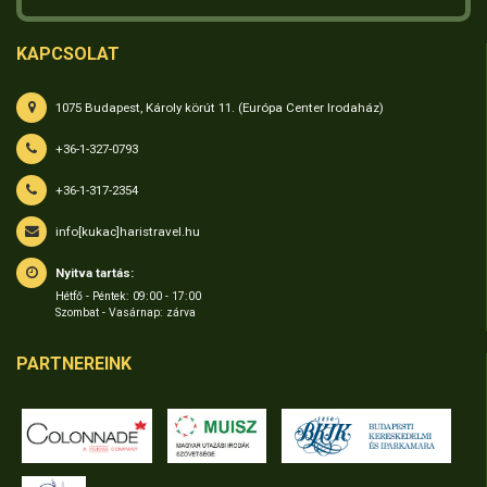
KAPCSOLAT
1075 Budapest, Károly körút 11. (Európa Center Irodaház)
+36-1-327-0793
+36-1-317-2354
info[kukac]haristravel.hu
Nyitva tartás:
Hétfő - Péntek: 09:00 - 17:00
Szombat - Vasárnap: zárva
PARTNEREINK