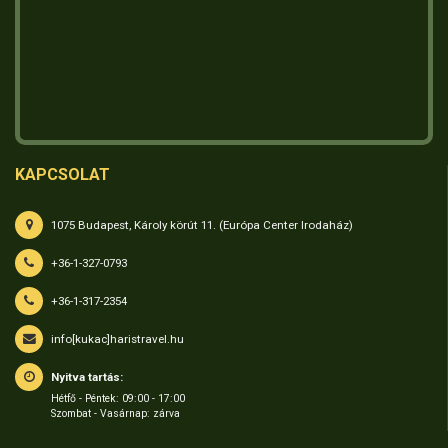
KAPCSOLAT
1075 Budapest, Károly körút 11. (Európa Center Irodaház)
+36-1-327-0793
+36-1-317-2354
info[kukac]haristravel.hu
Nyitva tartás:
Hétfő - Péntek: 09:00 - 17:00
Szombat - Vasárnap: zárva