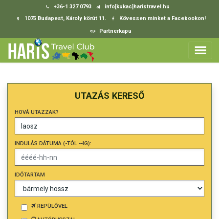
+36-1 327 0793
info[kukac]haristravel.hu
1075 Budapest, Károly körút 11.
Kövessen minket a Facebookon!
Partnerkapu
UTAZÁS KERESŐ
HOVÁ UTAZZAK?
INDULÁS DÁTUMA (-TÓL --IG):
IDŐTARTAM
REPÜLŐVEL