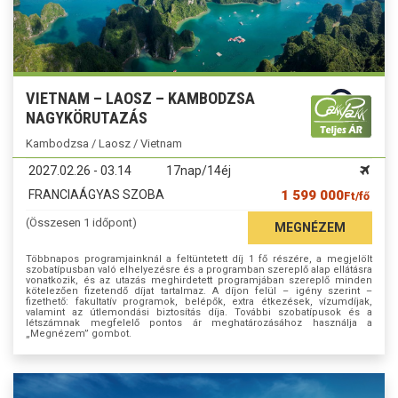
VIETNAM – LAOSZ – KAMBODZSA
NAGYKÖRUTAZÁS
Kambodzsa / Laosz / Vietnam
2027.02.26 - 03.14
17nap/14éj
FRANCIAÁGYAS SZOBA
1 599 000
Ft/fő
(Összesen 1 időpont)
MEGNÉZEM
Többnapos programjainknál a feltüntetett díj 1 fő részére, a megjelölt
szobatípusban való elhelyezésre és a programban szereplő alap ellátásra
vonatkozik, és az utazás meghirdetett programjában szereplő minden
kötelezően fizetendő díjat tartalmaz. A díjon felül – igény szerint –
fizethető: fakultatív programok, belépők, extra étkezések, vízumdíjak,
valamint az útlemondási biztosítás díja. További szobatípusok és a
létszámnak megfelelő pontos ár meghatározásához használja a
„Megnézem” gombot.