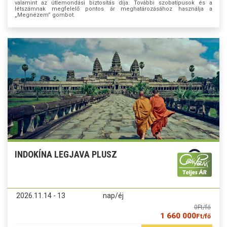
valamint az útlemondási biztosítás díja. További szobatípusok és a
létszámnak megfelelő pontos ár meghatározásához használja a
„Megnézem” gombot.
INDOKÍNA LEGJAVA PLUSZ
2026.11.14 - 13
nap/éj
0
Ft/fő
1 660 000
Ft/fő