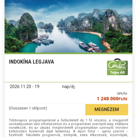
INDOKÍNA LEGJAVA
2026.11.20 - 19
nap/éj
0
Ft/fő
1 248 000
Ft/fő
(Összesen 1 időpont)
MEGNÉZEM
Többnapos programjainknál a feltüntetett díj 1 fő részére, a megjelölt
szobatípusban való elhelyezésre és a programban szereplő alap ellátásra
vonatkozik, és az utazás meghirdetett programjában szereplő minden
kötelezően fizetendő díjat tartalmaz. A díjon felül – igény szerint –
fizethető: fakultatív programok, belépők, extra étkezések, vízumdíjak,