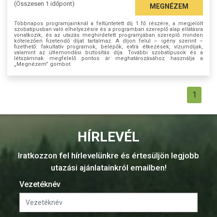
(Összesen 1 időpont)
MEGNÉZEM
Többnapos programjainknál a feltüntetett díj 1 fő részére, a megjelölt
szobatípusban való elhelyezésre és a programban szereplő alap ellátásra
vonatkozik, és az utazás meghirdetett programjában szereplő minden
kötelezően fizetendő díjat tartalmaz. A díjon felül – igény szerint –
fizethető: fakultatív programok, belépők, extra étkezések, vízumdíjak,
valamint az útlemondási biztosítás díja. További szobatípusok és a
létszámnak megfelelő pontos ár meghatározásához használja a
„Megnézem” gombot.
1
HÍRLEVÉL
Iratkozzon fel hírlevelünkre és értesüljön legjobb
utazási ajánlatainkról emailben!
Vezetéknév